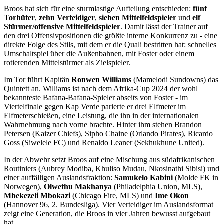
Broos hat sich für eine sturmlastige Aufteilung entschieden:
fünf
Torhüter
,
zehn Verteidiger
,
sieben Mittelfeldspieler
und
elf
Stürmer/offensive Mittelfeldspieler
. Damit lässt der Trainer auf
den drei Offensivpositionen die größte interne Konkurrenz zu - eine
direkte Folge des Stils, mit dem er die Quali bestritten hat: schnelles
Umschaltspiel über die Außenbahnen, mit Foster oder einem
rotierenden Mittelstürmer als Zielspieler.
Im Tor führt Kapitän
Ronwen Williams
(Mamelodi Sundowns) das
Quintett an. Williams ist nach dem Afrika-Cup 2024 der wohl
bekannteste Bafana-Bafana-Spieler abseits von Foster - im
Viertelfinale gegen Kap Verde parierte er drei Elfmeter im
Elfmeterschießen, eine Leistung, die ihn in der internationalen
Wahrnehmung nach vorne brachte. Hinter ihm stehen Brandon
Petersen (Kaizer Chiefs), Sipho Chaine (Orlando Pirates), Ricardo
Goss (Siwelele FC) und Renaldo Leaner (Sekhukhune United).
In der Abwehr setzt Broos auf eine Mischung aus südafrikanischen
Routiniers (Aubrey Modiba, Khuliso Mudau, Nkosinathi Sibisi) und
einer auffälligen Auslandsfraktion:
Samukelo Kabini
(Molde FK in
Norwegen),
Olwethu Makhanya
(Philadelphia Union, MLS),
Mbekezeli Mbokazi
(Chicago Fire, MLS) und
Ime Okon
(Hannover 96, 2. Bundesliga). Vier Verteidiger im Auslandsformat
zeigt eine Generation, die Broos in vier Jahren bewusst aufgebaut
hat.