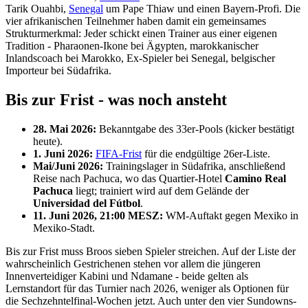
Tarik Ouahbi,
Senegal
um Pape Thiaw und einen Bayern-Profi. Die
vier afrikanischen Teilnehmer haben damit ein gemeinsames
Strukturmerkmal: Jeder schickt einen Trainer aus einer eigenen
Tradition - Pharaonen-Ikone bei Ägypten, marokkanischer
Inlandscoach bei Marokko, Ex-Spieler bei Senegal, belgischer
Importeur bei Südafrika.
Bis zur Frist - was noch ansteht
28. Mai 2026:
Bekanntgabe des 33er-Pools (kicker bestätigt
heute).
1. Juni 2026:
FIFA-Frist
für die endgültige 26er-Liste.
Mai/Juni 2026:
Trainingslager in Südafrika, anschließend
Reise nach Pachuca, wo das Quartier-Hotel
Camino Real
Pachuca
liegt; trainiert wird auf dem Gelände der
Universidad del Fútbol
.
11. Juni 2026, 21:00 MESZ:
WM-Auftakt gegen Mexiko in
Mexiko-Stadt.
Bis zur Frist muss Broos sieben Spieler streichen. Auf der Liste der
wahrscheinlich Gestrichenen stehen vor allem die jüngeren
Innenverteidiger Kabini und Ndamane - beide gelten als
Lernstandort für das Turnier nach 2026, weniger als Optionen für
die Sechzehntelfinal-Wochen jetzt. Auch unter den vier Sundowns-