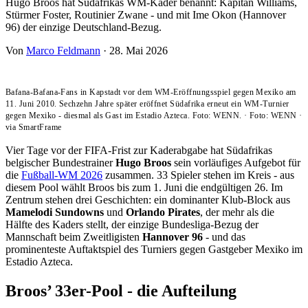
Hugo Broos hat Südafrikas WM-Kader benannt: Kapitän Williams,
Stürmer Foster, Routinier Zwane - und mit Ime Okon (Hannover
96) der einzige Deutschland-Bezug.
Von
Marco Feldmann
·
28. Mai 2026
Bafana-Bafana-Fans in Kapstadt vor dem WM-Eröffnungsspiel gegen Mexiko am
11. Juni 2010. Sechzehn Jahre später eröffnet Südafrika erneut ein WM-Turnier
gegen Mexiko - diesmal als Gast im Estadio Azteca. Foto: WENN.
·
Foto: WENN
·
via SmartFrame
Vier Tage vor der FIFA-Frist zur Kaderabgabe hat Südafrikas
belgischer Bundestrainer
Hugo Broos
sein vorläufiges Aufgebot für
die
Fußball-WM 2026
zusammen. 33 Spieler stehen im Kreis - aus
diesem Pool wählt Broos bis zum 1. Juni die endgültigen 26. Im
Zentrum stehen drei Geschichten: ein dominanter Klub-Block aus
Mamelodi Sundowns
und
Orlando Pirates
, der mehr als die
Hälfte des Kaders stellt, der einzige Bundesliga-Bezug der
Mannschaft beim Zweitligisten
Hannover 96
- und das
prominenteste Auftaktspiel des Turniers gegen Gastgeber Mexiko im
Estadio Azteca.
Broos’ 33er-Pool - die Aufteilung