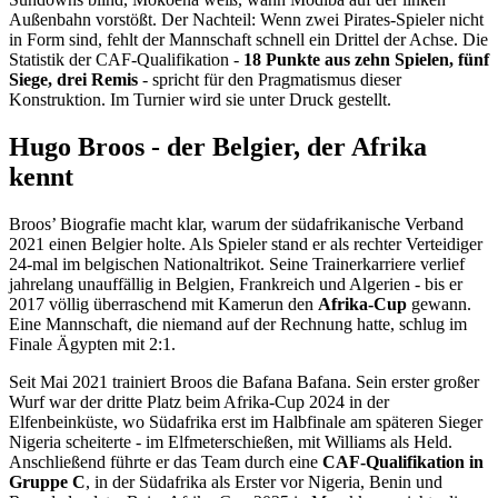
Außenbahn vorstößt. Der Nachteil: Wenn zwei Pirates-Spieler nicht
in Form sind, fehlt der Mannschaft schnell ein Drittel der Achse. Die
Statistik der CAF-Qualifikation -
18 Punkte aus zehn Spielen, fünf
Siege, drei Remis
- spricht für den Pragmatismus dieser
Konstruktion. Im Turnier wird sie unter Druck gestellt.
Hugo Broos - der Belgier, der Afrika
kennt
Broos’ Biografie macht klar, warum der südafrikanische Verband
2021 einen Belgier holte. Als Spieler stand er als rechter Verteidiger
24-mal im belgischen Nationaltrikot. Seine Trainerkarriere verlief
jahrelang unauffällig in Belgien, Frankreich und Algerien - bis er
2017 völlig überraschend mit Kamerun den
Afrika-Cup
gewann.
Eine Mannschaft, die niemand auf der Rechnung hatte, schlug im
Finale Ägypten mit 2:1.
Seit Mai 2021 trainiert Broos die Bafana Bafana. Sein erster großer
Wurf war der dritte Platz beim Afrika-Cup 2024 in der
Elfenbeinküste, wo Südafrika erst im Halbfinale am späteren Sieger
Nigeria scheiterte - im Elfmeterschießen, mit Williams als Held.
Anschließend führte er das Team durch eine
CAF-Qualifikation in
Gruppe C
, in der Südafrika als Erster vor Nigeria, Benin und