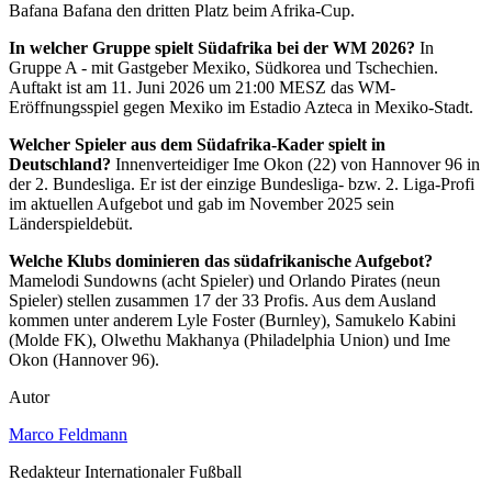
Bafana Bafana den dritten Platz beim Afrika-Cup.
In welcher Gruppe spielt Südafrika bei der WM 2026?
In
Gruppe A - mit Gastgeber Mexiko, Südkorea und Tschechien.
Auftakt ist am 11. Juni 2026 um 21:00 MESZ das WM-
Eröffnungsspiel gegen Mexiko im Estadio Azteca in Mexiko-Stadt.
Welcher Spieler aus dem Südafrika-Kader spielt in
Deutschland?
Innenverteidiger Ime Okon (22) von Hannover 96 in
der 2. Bundesliga. Er ist der einzige Bundesliga- bzw. 2. Liga-Profi
im aktuellen Aufgebot und gab im November 2025 sein
Länderspieldebüt.
Welche Klubs dominieren das südafrikanische Aufgebot?
Mamelodi Sundowns (acht Spieler) und Orlando Pirates (neun
Spieler) stellen zusammen 17 der 33 Profis. Aus dem Ausland
kommen unter anderem Lyle Foster (Burnley), Samukelo Kabini
(Molde FK), Olwethu Makhanya (Philadelphia Union) und Ime
Okon (Hannover 96).
Autor
Marco Feldmann
Redakteur Internationaler Fußball