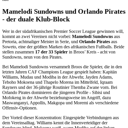
Mamelodi Sundowns und Orlando Pirates
- der duale Klub-Block
Wer in der südafrikanischen Premier Soccer League gewinnen will,
kommt an zwei Vereinen nicht vorbei:
Mamelodi Sundowns
aus
Pretoria, achtmaliger Meister in Serie, und
Orlando Pirates
aus
Soweto, eine der größten Marken des afrikanischen Fußballs. Beide
stellen zusammen
17 der 33 Spieler
in Broos’ Kreis - acht von
Sundowns, neun von den Pirates.
Bei Mamelodi Sundowns versammelt Broos die Spieler, die in den
letzten Jahren CAF Champions League gespielt haben: Kapitän
Williams, Mudau und Modiba in der Abwehr, Jayden Adams,
Teboho Mokoena und Thapelo Morena im Mittelfeld, Iqraam
Rayners und der 36-jährige Routinier Themba Zwane vorn. Bei
Orlando Pirates dominieren die jüngeren Profile - Sibisi und
Mofokeng in der Abwehr beziehungsweise im Angriff, dazu
Maswanganyi, Appollis, Makgopa und Moremi als verschiedene
Offensiv-Optionen.
Der Vorteil dieser Konzentration: Eingespielte Verbindungen aus
dem Vereinsalltag. Williams kennt die Innenverteidiger der
Sundowns blind, Mokoena weiß, wann Modiba auf der linken