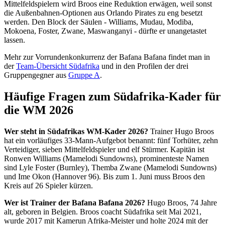
Mittelfeldspielern wird Broos eine Reduktion erwägen, weil sonst
die Außenbahnen-Optionen aus Orlando Pirates zu eng besetzt
werden. Den Block der Säulen - Williams, Mudau, Modiba,
Mokoena, Foster, Zwane, Maswanganyi - dürfte er unangetastet
lassen.
Mehr zur Vorrundenkonkurrenz der Bafana Bafana findet man in
der
Team-Übersicht Südafrika
und in den Profilen der drei
Gruppengegner aus
Gruppe A
.
Häufige Fragen zum Südafrika-Kader für
die WM 2026
Wer steht in Südafrikas WM-Kader 2026?
Trainer Hugo Broos
hat ein vorläufiges 33-Mann-Aufgebot benannt: fünf Torhüter, zehn
Verteidiger, sieben Mittelfeldspieler und elf Stürmer. Kapitän ist
Ronwen Williams (Mamelodi Sundowns), prominenteste Namen
sind Lyle Foster (Burnley), Themba Zwane (Mamelodi Sundowns)
und Ime Okon (Hannover 96). Bis zum 1. Juni muss Broos den
Kreis auf 26 Spieler kürzen.
Wer ist Trainer der Bafana Bafana 2026?
Hugo Broos, 74 Jahre
alt, geboren in Belgien. Broos coacht Südafrika seit Mai 2021,
wurde 2017 mit Kamerun Afrika-Meister und holte 2024 mit der