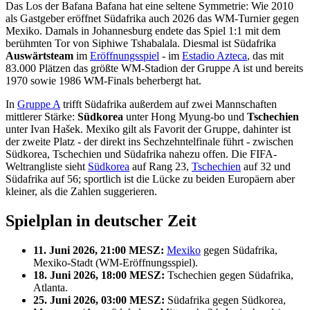
Das Los der Bafana Bafana hat eine seltene Symmetrie: Wie 2010
als Gastgeber eröffnet Südafrika auch 2026 das WM-Turnier gegen
Mexiko. Damals in Johannesburg endete das Spiel 1:1 mit dem
berühmten Tor von Siphiwe Tshabalala. Diesmal ist Südafrika
Auswärtsteam
im
Eröffnungsspiel
- im
Estadio Azteca
, das mit
83.000 Plätzen das größte WM-Stadion der Gruppe A ist und bereits
1970 sowie 1986 WM-Finals beherbergt hat.
In
Gruppe A
trifft Südafrika außerdem auf zwei Mannschaften
mittlerer Stärke:
Südkorea
unter Hong Myung-bo und
Tschechien
unter Ivan Hašek. Mexiko gilt als Favorit der Gruppe, dahinter ist
der zweite Platz - der direkt ins Sechzehntelfinale führt - zwischen
Südkorea, Tschechien und Südafrika nahezu offen. Die FIFA-
Weltrangliste sieht
Südkorea
auf Rang 23,
Tschechien
auf 32 und
Südafrika auf 56; sportlich ist die Lücke zu beiden Europäern aber
kleiner, als die Zahlen suggerieren.
Spielplan in deutscher Zeit
11. Juni 2026, 21:00 MESZ:
Mexiko
gegen Südafrika,
Mexiko-Stadt (WM-Eröffnungsspiel).
18. Juni 2026, 18:00 MESZ:
Tschechien gegen Südafrika,
Atlanta.
25. Juni 2026, 03:00 MESZ:
Südafrika gegen Südkorea,