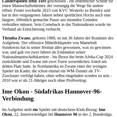
Länderspielen zehn Tore
geschossen - ein ordentlicher Schnitt für
einen Mannschaftsstürmer, der vorrangig die Wege für andere
öffnet. Foster wechselte 2023 von KVC Westerlo zu Burnley und
hat in den vergangenen Jahren neben sportlichen Hochs auch eine
längere, öffentlich gemachte Pause aus mentalen Gründen
verkraften müssen. Sein Comeback in das Nationalteam wurde im
Verband als Erleichterung verbucht.
Themba Zwane
, geboren 1989, ist mit 36 Jahren der Routinier des
Aufgebots. Der offensive Mittelfeldspieler von Mamelodi
Sundowns hat in seiner Heimat alles gewonnen, was zu gewinnen
war, und galt vor zwei Jahren als Endstation seiner
Nationalmannschaftskarriere - bis Broos ihn beim Afrika-Cup 2024
zurückholte und Zwane mit zwei Toren wesentlichen Anteil am
dritten Platz hatte. In Nordamerika ist Zwane einer der wenigen
Spieler im Kader, die schon einmal ein WM-Turnier als TV-
Zuschauer verfolgt haben, ohne selbst eingeladen worden zu sein -
2010 war er als 21-Jähriger noch ohne Profivertrag.
Ime Okon - Südafrikas Hannover-96-
Verbindung
Im Aufgebot steht
ein
Spieler mit deutschem Klub-Bezug:
Ime
Okon
, 22, Innenverteidiger bei
Hannover 96
in der 2. Bundesliga.