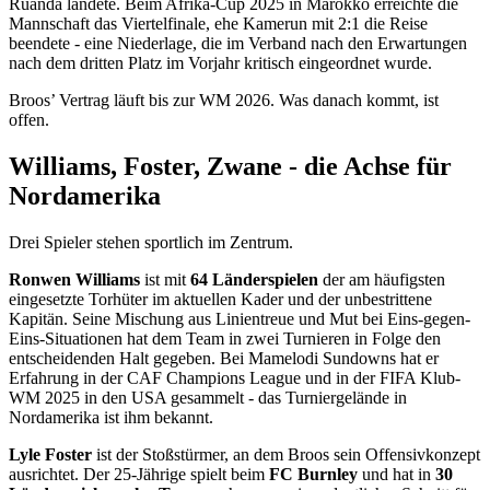
Ruanda landete. Beim Afrika-Cup 2025 in Marokko erreichte die
Mannschaft das Viertelfinale, ehe Kamerun mit 2:1 die Reise
beendete - eine Niederlage, die im Verband nach den Erwartungen
nach dem dritten Platz im Vorjahr kritisch eingeordnet wurde.
Broos’ Vertrag läuft bis zur WM 2026. Was danach kommt, ist
offen.
Williams, Foster, Zwane - die Achse für
Nordamerika
Drei Spieler stehen sportlich im Zentrum.
Ronwen Williams
ist mit
64 Länderspielen
der am häufigsten
eingesetzte Torhüter im aktuellen Kader und der unbestrittene
Kapitän. Seine Mischung aus Linientreue und Mut bei Eins-gegen-
Eins-Situationen hat dem Team in zwei Turnieren in Folge den
entscheidenden Halt gegeben. Bei Mamelodi Sundowns hat er
Erfahrung in der CAF Champions League und in der FIFA Klub-
WM 2025 in den USA gesammelt - das Turniergelände in
Nordamerika ist ihm bekannt.
Lyle Foster
ist der Stoßstürmer, an dem Broos sein Offensivkonzept
ausrichtet. Der 25-Jährige spielt beim
FC Burnley
und hat in
30