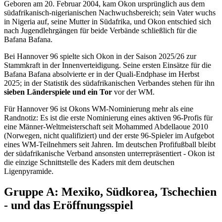
Geboren am 20. Februar 2004, kam Okon ursprünglich aus dem
südafrikanisch-nigerianischen Nachwuchsbereich; sein Vater wuchs
in Nigeria auf, seine Mutter in Südafrika, und Okon entschied sich
nach Jugendlehrgängen für beide Verbände schließlich für die
Bafana Bafana.
Bei Hannover 96 spielte sich Okon in der Saison 2025/26 zur
Stammkraft in der Innenverteidigung. Seine ersten Einsätze für die
Bafana Bafana absolvierte er in der Quali-Endphase im Herbst
2025; in der Statistik des südafrikanischen Verbandes stehen für ihn
sieben Länderspiele und ein Tor
vor der WM.
Für Hannover 96 ist Okons WM-Nominierung mehr als eine
Randnotiz: Es ist die erste Nominierung eines aktiven 96-Profis für
eine Männer-Weltmeisterschaft seit Mohammed Abdellaoue 2010
(Norwegen, nicht qualifiziert) und der erste 96-Spieler im Aufgebot
eines WM-Teilnehmers seit Jahren. Im deutschen Profifußball bleibt
der südafrikanische Verband ansonsten unterrepräsentiert - Okon ist
die einzige Schnittstelle des Kaders mit dem deutschen
Ligenpyramide.
Gruppe A: Mexiko, Südkorea, Tschechien
- und das Eröffnungsspiel