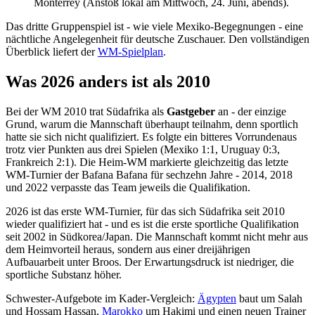
Monterrey (Anstoß lokal am Mittwoch, 24. Juni, abends).
Das dritte Gruppenspiel ist - wie viele Mexiko-Begegnungen - eine
nächtliche Angelegenheit für deutsche Zuschauer. Den vollständigen
Überblick liefert der
WM-Spielplan
.
Was 2026 anders ist als 2010
Bei der WM 2010 trat Südafrika als
Gastgeber
an - der einzige
Grund, warum die Mannschaft überhaupt teilnahm, denn sportlich
hatte sie sich nicht qualifiziert. Es folgte ein bitteres Vorrundenaus
trotz vier Punkten aus drei Spielen (Mexiko 1:1, Uruguay 0:3,
Frankreich 2:1). Die Heim-WM markierte gleichzeitig das letzte
WM-Turnier der Bafana Bafana für sechzehn Jahre - 2014, 2018
und 2022 verpasste das Team jeweils die Qualifikation.
2026 ist das erste WM-Turnier, für das sich Südafrika seit 2010
wieder qualifiziert hat - und es ist die erste sportliche Qualifikation
seit 2002 in Südkorea/Japan. Die Mannschaft kommt nicht mehr aus
dem Heimvorteil heraus, sondern aus einer dreijährigen
Aufbauarbeit unter Broos. Der Erwartungsdruck ist niedriger, die
sportliche Substanz höher.
Schwester-Aufgebote im Kader-Vergleich:
Ägypten
baut um Salah
und Hossam Hassan,
Marokko
um Hakimi und einen neuen Trainer