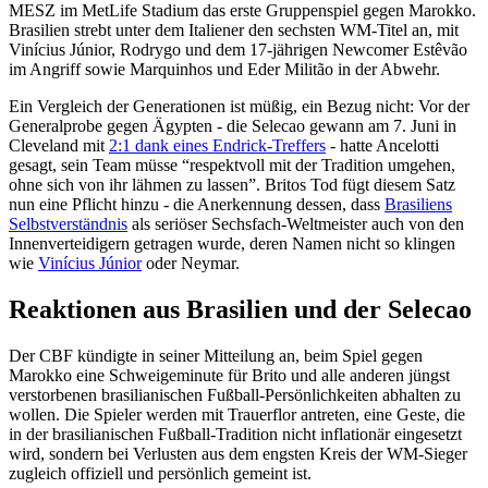
MESZ im MetLife Stadium das erste Gruppenspiel gegen Marokko.
Brasilien strebt unter dem Italiener den sechsten WM-Titel an, mit
Vinícius Júnior, Rodrygo und dem 17-jährigen Newcomer Estêvão
im Angriff sowie Marquinhos und Eder Militão in der Abwehr.
Ein Vergleich der Generationen ist müßig, ein Bezug nicht: Vor der
Generalprobe gegen Ägypten - die Selecao gewann am 7. Juni in
Cleveland mit
2:1 dank eines Endrick-Treffers
- hatte Ancelotti
gesagt, sein Team müsse “respektvoll mit der Tradition umgehen,
ohne sich von ihr lähmen zu lassen”. Britos Tod fügt diesem Satz
nun eine Pflicht hinzu - die Anerkennung dessen, dass
Brasiliens
Selbstverständnis
als seriöser Sechsfach-Weltmeister auch von den
Innenverteidigern getragen wurde, deren Namen nicht so klingen
wie
Vinícius Júnior
oder Neymar.
Reaktionen aus Brasilien und der Selecao
Der CBF kündigte in seiner Mitteilung an, beim Spiel gegen
Marokko eine Schweigeminute für Brito und alle anderen jüngst
verstorbenen brasilianischen Fußball-Persönlichkeiten abhalten zu
wollen. Die Spieler werden mit Trauerflor antreten, eine Geste, die
in der brasilianischen Fußball-Tradition nicht inflationär eingesetzt
wird, sondern bei Verlusten aus dem engsten Kreis der WM-Sieger
zugleich offiziell und persönlich gemeint ist.