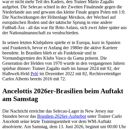
war er nicht mehr Teil des Kaders, den Trainer Mário Zagallo
aufgebot. Die Selecao schied in der Zweiten Finalrunde gegen die
Niederlande aus und gewann das kleine Finale gegen Polen mit 1:0.
Die Nachwirkungen der Höhenlage Mexikos, der Wechsel auf
europäischen Boden und der taktische Sprung in eine andere
Fußball-Ära - all das war für Brito Anlass, sich zwei Jahre später aus
der Nationalmannschaft zu verabschieden.
In seinen letzten Klubjahren spielte er in Europa, kurz in Spanien
und Frankreich, bevor er Anfang der 1980er die aktive Karriere
beendete. In Brasilien blieb er als Funktionär und in
Vorstandsgremien des Klubs Vasco da Gama präsent. Die
Generation der Helden von 1970 wurde in den vergangenen Jahren
spürbar dünner: Trainer Zagallo starb im Januar 2024 mit 92, der
Halbwelt-Held
Pelé
im Dezember 2022 mit 82, Rechtsverteidiger
Carlos Alberto bereits 2016 mit 72.
Ancelottis 2026er-Brasilien beim Auftakt
am Samstag
Die Nachricht erreichte das Selecao-Lager in New Jersey nur
Stunden bevor das
Brasilien-2026er-Aufgebot
unter Trainer Carlo
Ancelotti seine letzte Trainingseinheit vor dem WM-Auftakt
absolvierte. Am Samstag, dem 13. Juni 2026, beginnt um 00:00 Uhr