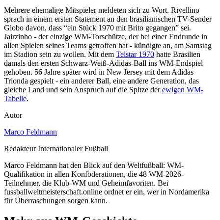
Mehrere ehemalige Mitspieler meldeten sich zu Wort. Rivellino
sprach in einem ersten Statement an den brasilianischen TV-Sender
Globo davon, dass “ein Stück 1970 mit Brito gegangen” sei.
Jairzinho - der einzige WM-Torschütze, der bei einer Endrunde in
allen Spielen seines Teams getroffen hat - kündigte an, am Samstag
im Stadion sein zu wollen. Mit dem
Telstar 1970
hatte Brasilien
damals den ersten Schwarz-Weiß-Adidas-Ball ins WM-Endspiel
gehoben. 56 Jahre später wird in New Jersey mit dem Adidas
Trionda gespielt - ein anderer Ball, eine andere Generation, das
gleiche Land und sein Anspruch auf die Spitze der
ewigen WM-
Tabelle
.
Autor
Marco Feldmann
Redakteur Internationaler Fußball
Marco Feldmann hat den Blick auf den Weltfußball: WM-
Qualifikation in allen Konföderationen, die 48 WM-2026-
Teilnehmer, die Klub-WM und Geheimfavoriten. Bei
fussballweltmeisterschaft.online ordnet er ein, wer in Nordamerika
für Überraschungen sorgen kann.