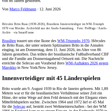
von 86 Jahren gestorben.
Von
Marco Feldmann
·
12. Juni 2026
Hércules Brito Ruas (1939-2026), Brasiliens Innenverteidiger im WM-Triumph
1970 von Mexiko. Archivbild aus der Anefo-Sammlung.
·
Foto: PieMags / Anefo-
Archiv
·
via SmartFrame
Brasilien
trauert um eine Ikone des
WM-Triumphs 1970
. Hércules
de Brito Ruas, der unter seinem Spitznamen Brito in die Annalen
einging, ist am Donnerstag, dem 11. Juni 2026, im Alter von 86
Jahren gestorben. Das teilten der brasilianische Fußballverband CBF
und die Familie am Donnerstagabend Ortszeit mit. Die Nachricht
erreichte die Selecao am Vorabend ihres
WM-Auftaktes 2026 gegen
Marokko
in New York/New Jersey.
Innenverteidiger mit 45 Länderspielen
Brito wurde am 9. August 1939 in Rio de Janeiro geboren. Mit 1,89
Metern war er für die brasilianischen Verhältnisse seiner Zeit ein
Hüne, der seine Wege auf dem Feld dennoch mit der Eleganz eines
Mittelfeldspielers suchte. Zwischen 1964 und 1972 lief er 45 Mal
für die
Selecao
auf, bestritt zwei Weltmeisterschaften - bei der WM
1966 in England kam er zu einem Einsatz, in der Endrunde 1970 in