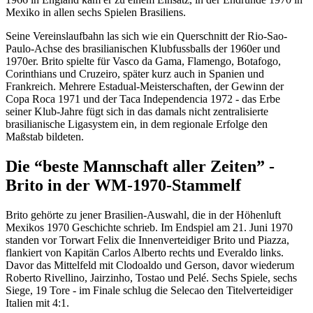
Mexiko in allen sechs Spielen Brasiliens.
Seine Vereinslaufbahn las sich wie ein Querschnitt der Rio-Sao-
Paulo-Achse des brasilianischen Klubfussballs der 1960er und
1970er. Brito spielte für Vasco da Gama, Flamengo, Botafogo,
Corinthians und Cruzeiro, später kurz auch in Spanien und
Frankreich. Mehrere Estadual-Meisterschaften, der Gewinn der
Copa Roca 1971 und der Taca Independencia 1972 - das Erbe
seiner Klub-Jahre fügt sich in das damals nicht zentralisierte
brasilianische Ligasystem ein, in dem regionale Erfolge den
Maßstab bildeten.
Die “beste Mannschaft aller Zeiten” -
Brito in der WM-1970-Stammelf
Brito gehörte zu jener Brasilien-Auswahl, die in der Höhenluft
Mexikos 1970 Geschichte schrieb. Im Endspiel am 21. Juni 1970
standen vor Torwart Felix die Innenverteidiger Brito und Piazza,
flankiert von Kapitän Carlos Alberto rechts und Everaldo links.
Davor das Mittelfeld mit Clodoaldo und Gerson, davor wiederum
Roberto Rivellino, Jairzinho, Tostao und Pelé. Sechs Spiele, sechs
Siege, 19 Tore - im Finale schlug die Selecao den Titelverteidiger
Italien mit 4:1.