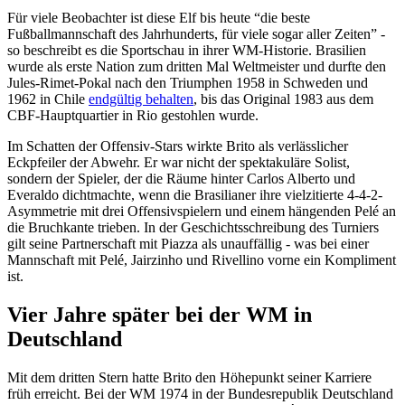
Für viele Beobachter ist diese Elf bis heute “die beste
Fußballmannschaft des Jahrhunderts, für viele sogar aller Zeiten” -
so beschreibt es die Sportschau in ihrer WM-Historie. Brasilien
wurde als erste Nation zum dritten Mal Weltmeister und durfte den
Jules-Rimet-Pokal nach den Triumphen 1958 in Schweden und
1962 in Chile
endgültig behalten
, bis das Original 1983 aus dem
CBF-Hauptquartier in Rio gestohlen wurde.
Im Schatten der Offensiv-Stars wirkte Brito als verlässlicher
Eckpfeiler der Abwehr. Er war nicht der spektakuläre Solist,
sondern der Spieler, der die Räume hinter Carlos Alberto und
Everaldo dichtmachte, wenn die Brasilianer ihre vielzitierte 4-4-2-
Asymmetrie mit drei Offensivspielern und einem hängenden Pelé an
die Bruchkante trieben. In der Geschichtsschreibung des Turniers
gilt seine Partnerschaft mit Piazza als unauffällig - was bei einer
Mannschaft mit Pelé, Jairzinho und Rivellino vorne ein Kompliment
ist.
Vier Jahre später bei der WM in
Deutschland
Mit dem dritten Stern hatte Brito den Höhepunkt seiner Karriere
früh erreicht. Bei der WM 1974 in der Bundesrepublik Deutschland