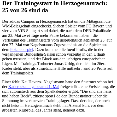
Der Trainingsstart in Herzogenaurach:
25 von 26 sind da
Der adidas-Campus in Herzogenaurach hat um die Mittagszeit die
WM-Belegschaft eingecheckt. Sieben Spieler vom FC Bayern und
vier vom VfB Stuttgart sind dabei, die nach dem DFB-Pokalfinale
am 23. Mai zwei Tage mehr Pause bekommen haben - die
Verlegung des Trainingsstarts vom urspruenglich geplanten 25. auf
den 27. Mai war Nagelsmanns Zugestaendnis an die Spieler aus
dem
Pokalendspiel
. Dazu kommen die fuenf Profis, die in der
vergangenen Bundesliga-Saison schon vorzeitig in den Urlaub
gehen mussten, und der Block aus den uebrigen europaeischen
Ligen. Mit Trainings-Torhueter Jonas Urbig, der nicht im 26er-
Kader steht, aber als zusaetzliche Hilfe mitfaehrt, sind 26 Profis auf
dem Trainingsplatz.
Einer fehlt: Kai Havertz. Nagelsmann hatte den Stuermer schon bei
der
Kaderbekanntgabe am 21. Mai
freigestellt - eine Freistellung, die
sich automatisch aus dem Spielkalender ergibt. “Die sind alle heiss
und haben Bock”, zitierte sport1.de den Bundestrainer ueber die
Stimmung im verkuerzten Trainingslager. Dass der eine, der noch
nicht heiss in Herzogenaurach steht, mit Arsenal kurz vor dem
groessten Klubspiel des Jahres steht, gehoert dazu.