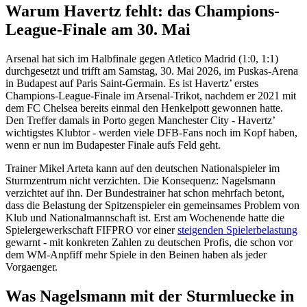
Warum Havertz fehlt: das Champions-
League-Finale am 30. Mai
Arsenal hat sich im Halbfinale gegen Atletico Madrid (1:0, 1:1)
durchgesetzt und trifft am Samstag, 30. Mai 2026, im Puskas-Arena
in Budapest auf Paris Saint-Germain. Es ist Havertz’ erstes
Champions-League-Finale im Arsenal-Trikot, nachdem er 2021 mit
dem FC Chelsea bereits einmal den Henkelpott gewonnen hatte.
Den Treffer damals in Porto gegen Manchester City - Havertz’
wichtigstes Klubtor - werden viele DFB-Fans noch im Kopf haben,
wenn er nun im Budapester Finale aufs Feld geht.
Trainer Mikel Arteta kann auf den deutschen Nationalspieler im
Sturmzentrum nicht verzichten. Die Konsequenz: Nagelsmann
verzichtet auf ihn. Der Bundestrainer hat schon mehrfach betont,
dass die Belastung der Spitzenspieler ein gemeinsames Problem von
Klub und Nationalmannschaft ist. Erst am Wochenende hatte die
Spielergewerkschaft FIFPRO vor einer
steigenden Spielerbelastung
gewarnt - mit konkreten Zahlen zu deutschen Profis, die schon vor
dem WM-Anpfiff mehr Spiele in den Beinen haben als jeder
Vorgaenger.
Was Nagelsmann mit der Sturmluecke in