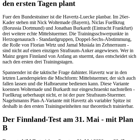
den ersten Tagen plant
Fuer den Bundestrainer ist die Havertz-Luecke planbar. Im 26er-
Kader stehen mit Nick Woltemade (Bayern), Niclas Fuellkrug
(Borussia Dortmund) und Jonathan Burkardt (Eintracht Frankfurt)
drei weitere echte Mittelstuermer. Die Trainingsschwerpunkte in
Herzogenaurach - Standardgruppen, Doppel-Sechs-Abstimmung,
die Rolle von Florian Wirtz und Jamal Musiala im Zehnerraum -
sind nicht auf einen einzigen Strafraum-Anker angewiesen. Wer in
Mainz gegen Finnland von Anfang an stuermt, dass entscheidet sich
nach den ersten drei Trainingstagen.
Spannender ist die taktische Frage dahinter. Havertz war in den
letzten Laenderspielen die Mischform: Mittelstuermer, der sich auch
fallen lassen und die Halbraeume bedienen kann. Diese Variante
koennen Woltemade und Burkardt nur eingeschraenkt nachstellen -
Fuellkrug ueberhaupt nicht, er ist der pure Strafraum-Stuermer.
Nagelsmanns Plan-A-Variante mit Havertz als variabler Spitze ist
deshalb in den ersten Trainingseinheiten nur theoretisch trainierbar.
Der Finnland-Test am 31. Mai - mit Plan
B