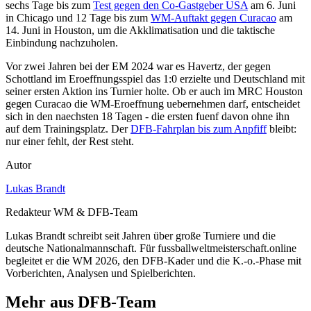
sechs Tage bis zum
Test gegen den Co-Gastgeber USA
am 6. Juni
in Chicago und 12 Tage bis zum
WM-Auftakt gegen Curacao
am
14. Juni in Houston, um die Akklimatisation und die taktische
Einbindung nachzuholen.
Vor zwei Jahren bei der EM 2024 war es Havertz, der gegen
Schottland im Eroeffnungsspiel das 1:0 erzielte und Deutschland mit
seiner ersten Aktion ins Turnier holte. Ob er auch im MRC Houston
gegen Curacao die WM-Eroeffnung uebernehmen darf, entscheidet
sich in den naechsten 18 Tagen - die ersten fuenf davon ohne ihn
auf dem Trainingsplatz. Der
DFB-Fahrplan bis zum Anpfiff
bleibt:
nur einer fehlt, der Rest steht.
Autor
Lukas Brandt
Redakteur WM & DFB-Team
Lukas Brandt schreibt seit Jahren über große Turniere und die
deutsche Nationalmannschaft. Für fussballweltmeisterschaft.online
begleitet er die WM 2026, den DFB-Kader und die K.-o.-Phase mit
Vorberichten, Analysen und Spielberichten.
Mehr aus DFB-Team