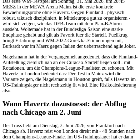
Das erste WM-Testspiel am Sonntag, 31. Mai 2026, um 20:45
MESZ in der MEWA Arena Mainz ist die erste konkrete
Bewaehrungsprobe ohne Havertz. Gegen Finnland - physisch
robust, taktisch diszipliniert, in Mitteleuropa gut zu organisieren -
wird sich zeigen, wie das DFB-Team mit dem Plan-B-Sturm
aussieht. Woltemade hat in der Bundesliga-Saison eine starke
Endphase gehabt und gilt als Favorit fuer die Startelf. Fuellkrug
bringt Erfahrung und WM-2022-Goretzka-Erinnerungen mit,
Burkardt war im Maerz gegen Italien der ueberraschend agile Joker.
Nagelsmann hat in der Vergangenheit angedeutet, dass die Finnland-
Aufstellung ziemlich nah an der Curacao-Startelf liegen soll - mit
Rotationen, um die Champions-League-Finalisten zu schonen. Mit
Havertz in London bedeutet das: Der Test in Mainz wird die
Variante zeigen, die Nagelsmann in Houston greift, falls Havertz im
US-Trainingslager nicht rechtzeitig fit wird. Eine Risikoabsicherung
also.
Wann Havertz dazustoesst: der Abflug
nach Chicago am 2. Juni
Der Tross hebt am Dienstag, 2. Juni 2026, von Frankfurt nach
Chicago ab. Havertz reist von London direkt mit - 48 Stunden nach
dem Champions-League-Finale. Im US-Trainingslager hat er dann