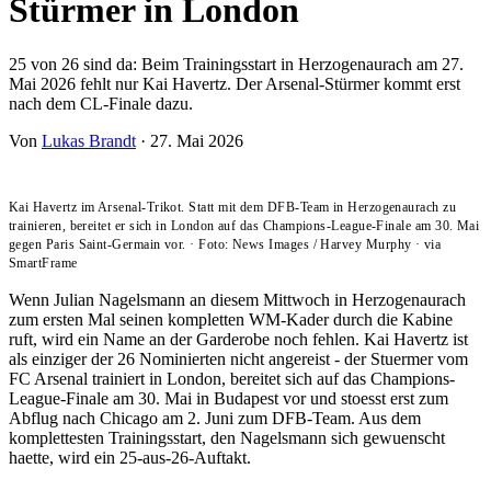
Stürmer in London
25 von 26 sind da: Beim Trainingsstart in Herzogenaurach am 27.
Mai 2026 fehlt nur Kai Havertz. Der Arsenal-Stürmer kommt erst
nach dem CL-Finale dazu.
Von
Lukas Brandt
·
27. Mai 2026
Kai Havertz im Arsenal-Trikot. Statt mit dem DFB-Team in Herzogenaurach zu
trainieren, bereitet er sich in London auf das Champions-League-Finale am 30. Mai
gegen Paris Saint-Germain vor.
·
Foto: News Images / Harvey Murphy
·
via
SmartFrame
Wenn Julian Nagelsmann an diesem Mittwoch in Herzogenaurach
zum ersten Mal seinen kompletten WM-Kader durch die Kabine
ruft, wird ein Name an der Garderobe noch fehlen. Kai Havertz ist
als einziger der 26 Nominierten nicht angereist - der Stuermer vom
FC Arsenal trainiert in London, bereitet sich auf das Champions-
League-Finale am 30. Mai in Budapest vor und stoesst erst zum
Abflug nach Chicago am 2. Juni zum DFB-Team. Aus dem
komplettesten Trainingsstart, den Nagelsmann sich gewuenscht
haette, wird ein 25-aus-26-Auftakt.