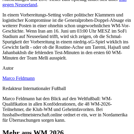
gegen Neuseeland
.
In einem Vorbereitungs-Setting voller politischer Klammern und
logistischer Kompromisse ist die Generalproben-Doppel-Absage ein
weiterer Posten in einer ohnehin schon ungewoehnlichen WM-Vor-
Geschichte. Wenn Iran am 16. Juni um 03:00 Uhr MESZ im SoFi
Stadium auf Neuseeland trifft, wird sich zeigen, ob die Schmal-
Spurigkeit der Vorbereitung in einem niedrig-xG-Spiel wirklich ins
Gewicht faellt - oder ob die Routine-Achse um Taremi, Hajsafi und
Jahanbakhsh die fehlenden Test-Minuten in den ersten 60 WM-
Minuten der Team Melli ausspielt.
Autor
Marco Feldmann
Redakteur Internationaler Fußball
Marco Feldmann hat den Blick auf den Weltfußball: WM-
Qualifikation in allen Konföderationen, die 48 WM-2026-
Teilnehmer, die Klub-WM und Geheimfavoriten. Bei
fussballweltmeisterschaft.online ordnet er ein, wer in Nordamerika
für Überraschungen sorgen kann.
Mehr aus WM 2026