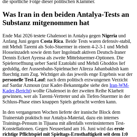
die sportliche Folge dieser politischen Klammer.
Was Iran in den beiden Antalya-Tests an
Substanz mitgenommen hat
Ende Mai 2026 testete Ghalenoei in Antalya gegen
Nigeria
und
Anfang Juni gegen
Costa Rica
. Beide Tests waren defensiv-stabil,
mit Mehdi Taremi als Solo-Stuermer in einem 4-2-3-1 und Mehdi
Hosseinzadeh sowie dem fuer Ingolstadt aktiven Deutsch-Iraner
Dennis Eckert Ayensa als zweite Mittelstuermer-Optionen. Die
Spieleroeffnung ueber Saeid Ezatolahi und Mehdi Ghoddos lief
geduldig, der Aussenbahn-Spielmacher Alireza Jahanbakhsh kam
fluechtig zum Zug. Wichtiger als das jeweils enge Ergebnis war der
personelle Test-Lauf
: nach dem politisch erzwungenen Verzicht
auf Sardar Azmoun (zur Kader-Bekanntgabe siehe den
Iran-WM-
Kader-Bericht
) wollte Ghalenoei in der zweiten Reihe Klarheit
gewinnen, wer als Taremi-Vertreter und als Tiefen-Stuermer in der
Schluss-Phase eines knappen Spiels gebracht werden kann.
In den vergangenen Wochen lieferte der iranische Block dem
Trainerstab praktisch nur Antalya-Material, dazu ein internes
Trainings-Pensum in Tijuana mit allenfalls vereinsinternen Test-
Konstellationen. Gegen Neuseeland am 16. Juni wird das
erste
richtige Pflichtspiel mit Spieltags-Ernsthaftigkeit seit dem 1:0