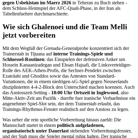
gegen Usbekistan im Maerz 2026
in Teheran zu Buch stehen -
dem Schluss-Heimspiel der AFC-Quali-Phase, in der Iran als
Tabellenfuehrer durchmarschierte.
Wie sich Ghalenoei und die Team Melli
jetzt vorbereiten
Mit dem Wegfall der Grenada-Generalprobe konzentriert sich der
Trainerstab in Tijuana auf
interne Trainings-Spiele und
Schluessel-Routinen
: das Einspielen der defensiven Anker um
Hossein Kanaanizadegan und Ehsan Hajsafi, die Linksverteidiger-
Rolle des AEK-Athen-Profis, die Sechser-Pendelei zwischen
Ezatolahi und Ghoddos sowie das Antesten von Standard-
Variationen, die in einem niedrigen-xG-Spiel gegen Neuseelands
disziplinierten 4-4-2-Block den Unterschied machen koennen. Auch
das Anstosszeit-Setting -
18:00 Uhr Ortszeit in Inglewood
, also
Mitte-Aktiv-Zeit am Pazifik - duerfte fuer iranische Verhaeltnisse ein
angenehmer Spiel-Slot sein, der dem Trainerstab erlaubt, das
Trainings-Rhythmus-Fenster realistisch auf den Anstoss zu legen.
Was ueber die rein sportliche Vorbereitung hinaus zaehlt: Die
Mannschaft startet in einem
politisch aufgeladenen,
organisatorisch unter Dauerlast
stehenden Vorbereitungsfenster,
und der Stab muss die Spieler mental ruhig halten. Der iranische