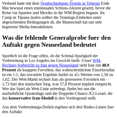
Verband hatte mit dem
Verabschiedungs-Termin in Teheran
Ende
Mai bewusst einen emotionalen Schluss-Akzent gesetzt, bevor die
Reise via Spanien und Mexiko in die WM-Region begann. Im
Camp in Tijuana laufen seither die Trainings-Einheiten unter
abgeschirmten Bedingungen ab, die Mannschaft hat nur sehr
begrenzte Media-Interaktionen.
Was die fehlende Generalprobe fuer den
Auftakt gegen Neuseeland bedeutet
Sportlich ist die Frage offen, ob die Schmal-Spurigkeit der
Vorbereitung in Los Angeles ins Gewicht faellt. Unser
WM-
Rechner-Vorbericht zu Iran gegen Neuseeland
sieht Iran mit
48,9
Prozent
als knappen Favoriten, das wahrscheinlichste Einzelresultat
ist ein 1:1, das erwartete Ergebnis fuehrt zu xG-Werten von 1,58 zu
1,02. Der Wett-Markt rechnet Iran als groesseren Favoriten ein -
1,73 fuer den iranischen Sieg, was 57,8 Prozent implizit entspricht.
Wer das Spiel als Wett-Linie ueberlegt, findet bei uns die
ausfuehrliche Quotenlage und die Doppelte-Chance-X2-Lesart, die
das
konservative Iran-Modell
in den Vordergrund stellt.
Aus dem Vorbereitungs-Defizit ergeben sich drei Risiko-Linien fuer
den Auftakt: