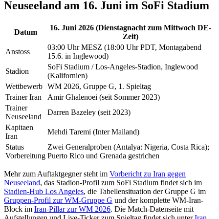
Neuseeland am 16. Juni im SoFi Stadium
16. Juni 2026 (Dienstagnacht zum Mittwoch DE-
Datum
Zeit)
03:00 Uhr MESZ (18:00 Uhr PDT, Montagabend
Anstoss
15.6. in Inglewood)
SoFi Stadium / Los-Angeles-Stadion, Inglewood
Stadion
(Kalifornien)
Wettbewerb
WM 2026, Gruppe G, 1. Spieltag
Trainer Iran
Amir Ghalenoei (seit Sommer 2023)
Trainer
Darren Bazeley (seit 2023)
Neuseeland
Kapitaen
Mehdi Taremi (Inter Mailand)
Iran
Status
Zwei Generalproben (Antalya: Nigeria, Costa Rica);
Vorbereitung
Puerto Rico und Grenada gestrichen
Mehr zum Auftaktgegner steht im
Vorbericht zu Iran gegen
Neuseeland
, das Stadion-Profil zum SoFi Stadium findet sich im
Stadien-Hub Los Angeles
, die Tabellensituation der Gruppe G im
Gruppen-Profil zur WM-Gruppe G
und der komplette WM-Iran-
Block im
Iran-Pillar zur WM 2026
. Die Match-Datenseite mit
Aufstellungen und Live-Ticker zum Spieltag findet sich unter
Iran