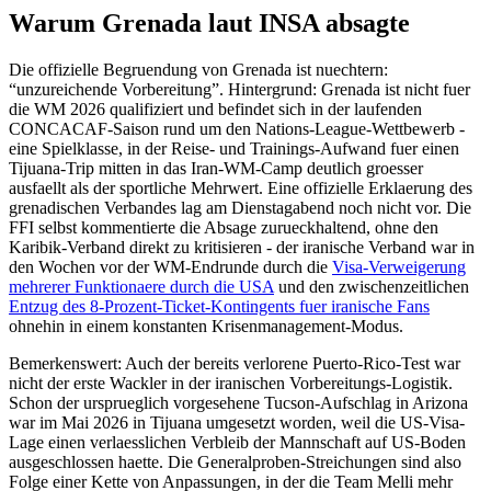
Warum Grenada laut INSA absagte
Die offizielle Begruendung von Grenada ist nuechtern:
“unzureichende Vorbereitung”. Hintergrund: Grenada ist nicht fuer
die WM 2026 qualifiziert und befindet sich in der laufenden
CONCACAF-Saison rund um den Nations-League-Wettbewerb -
eine Spielklasse, in der Reise- und Trainings-Aufwand fuer einen
Tijuana-Trip mitten in das Iran-WM-Camp deutlich groesser
ausfaellt als der sportliche Mehrwert. Eine offizielle Erklaerung des
grenadischen Verbandes lag am Dienstagabend noch nicht vor. Die
FFI selbst kommentierte die Absage zurueckhaltend, ohne den
Karibik-Verband direkt zu kritisieren - der iranische Verband war in
den Wochen vor der WM-Endrunde durch die
Visa-Verweigerung
mehrerer Funktionaere durch die USA
und den zwischenzeitlichen
Entzug des 8-Prozent-Ticket-Kontingents fuer iranische Fans
ohnehin in einem konstanten Krisenmanagement-Modus.
Bemerkenswert: Auch der bereits verlorene Puerto-Rico-Test war
nicht der erste Wackler in der iranischen Vorbereitungs-Logistik.
Schon der ursprueglich vorgesehene Tucson-Aufschlag in Arizona
war im Mai 2026 in Tijuana umgesetzt worden, weil die US-Visa-
Lage einen verlaesslichen Verbleib der Mannschaft auf US-Boden
ausgeschlossen haette. Die Generalproben-Streichungen sind also
Folge einer Kette von Anpassungen, in der die Team Melli mehr