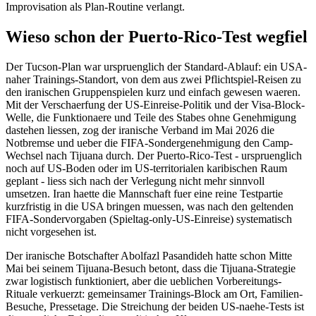
Improvisation als Plan-Routine verlangt.
Wieso schon der Puerto-Rico-Test wegfiel
Der Tucson-Plan war urspruenglich der Standard-Ablauf: ein USA-
naher Trainings-Standort, von dem aus zwei Pflichtspiel-Reisen zu
den iranischen Gruppenspielen kurz und einfach gewesen waeren.
Mit der Verschaerfung der US-Einreise-Politik und der Visa-Block-
Welle, die Funktionaere und Teile des Stabes ohne Genehmigung
dastehen liessen, zog der iranische Verband im Mai 2026 die
Notbremse und ueber die FIFA-Sondergenehmigung den Camp-
Wechsel nach Tijuana durch. Der Puerto-Rico-Test - urspruenglich
noch auf US-Boden oder im US-territorialen karibischen Raum
geplant - liess sich nach der Verlegung nicht mehr sinnvoll
umsetzen. Iran haette die Mannschaft fuer eine reine Testpartie
kurzfristig in die USA bringen muessen, was nach den geltenden
FIFA-Sondervorgaben (Spieltag-only-US-Einreise) systematisch
nicht vorgesehen ist.
Der iranische Botschafter Abolfazl Pasandideh hatte schon Mitte
Mai bei seinem Tijuana-Besuch betont, dass die Tijuana-Strategie
zwar logistisch funktioniert, aber die ueblichen Vorbereitungs-
Rituale verkuerzt: gemeinsamer Trainings-Block am Ort, Familien-
Besuche, Pressetage. Die Streichung der beiden US-naehe-Tests ist