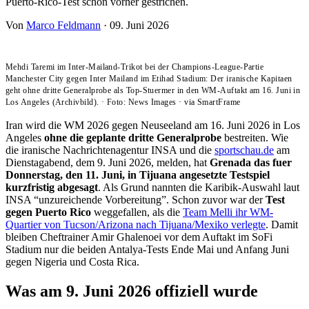
Puerto-Rico-Test schon vorher gestrichen.
Von
Marco Feldmann
·
09. Juni 2026
Mehdi Taremi im Inter-Mailand-Trikot bei der Champions-League-Partie
Manchester City gegen Inter Mailand im Etihad Stadium: Der iranische Kapitaen
geht ohne dritte Generalprobe als Top-Stuermer in den WM-Auftakt am 16. Juni in
Los Angeles (Archivbild).
·
Foto: News Images
·
via SmartFrame
Iran wird die WM 2026 gegen Neuseeland am 16. Juni 2026 in Los
Angeles
ohne die geplante dritte Generalprobe
bestreiten. Wie
die iranische Nachrichtenagentur INSA und die
sportschau.de
am
Dienstagabend, dem 9. Juni 2026, melden, hat
Grenada das fuer
Donnerstag, den 11. Juni, in Tijuana angesetzte Testspiel
kurzfristig abgesagt
. Als Grund nannten die Karibik-Auswahl laut
INSA “unzureichende Vorbereitung”. Schon zuvor war der
Test
gegen Puerto Rico
weggefallen, als die
Team Melli ihr WM-
Quartier von Tucson/Arizona nach Tijuana/Mexiko verlegte
. Damit
bleiben Cheftrainer Amir Ghalenoei vor dem Auftakt im SoFi
Stadium nur die beiden Antalya-Tests Ende Mai und Anfang Juni
gegen Nigeria und Costa Rica.
Was am 9. Juni 2026 offiziell wurde