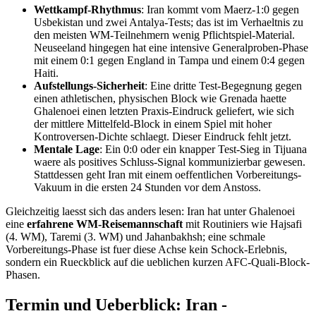
Wettkampf-Rhythmus
: Iran kommt vom Maerz-1:0 gegen
Usbekistan und zwei Antalya-Tests; das ist im Verhaeltnis zu
den meisten WM-Teilnehmern wenig Pflichtspiel-Material.
Neuseeland hingegen hat eine intensive Generalproben-Phase
mit einem 0:1 gegen England in Tampa und einem 0:4 gegen
Haiti.
Aufstellungs-Sicherheit
: Eine dritte Test-Begegnung gegen
einen athletischen, physischen Block wie Grenada haette
Ghalenoei einen letzten Praxis-Eindruck geliefert, wie sich
der mittlere Mittelfeld-Block in einem Spiel mit hoher
Kontroversen-Dichte schlaegt. Dieser Eindruck fehlt jetzt.
Mentale Lage
: Ein 0:0 oder ein knapper Test-Sieg in Tijuana
waere als positives Schluss-Signal kommunizierbar gewesen.
Stattdessen geht Iran mit einem oeffentlichen Vorbereitungs-
Vakuum in die ersten 24 Stunden vor dem Anstoss.
Gleichzeitig laesst sich das anders lesen: Iran hat unter Ghalenoei
eine
erfahrene WM-Reisemannschaft
mit Routiniers wie Hajsafi
(4. WM), Taremi (3. WM) und Jahanbakhsh; eine schmale
Vorbereitungs-Phase ist fuer diese Achse kein Schock-Erlebnis,
sondern ein Rueckblick auf die ueblichen kurzen AFC-Quali-Block-
Phasen.
Termin und Ueberblick: Iran -