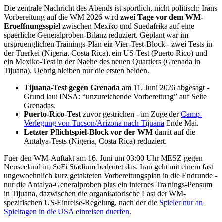
Die zentrale Nachricht des Abends ist sportlich, nicht politisch: Irans
Vorbereitung auf die WM 2026 wird
zwei Tage vor dem WM-
Eroeffnungsspiel
zwischen Mexiko und Suedafrika auf eine
spaerliche Generalproben-Bilanz reduziert. Geplant war im
urspruenglichen Trainings-Plan ein Vier-Test-Block - zwei Tests in
der Tuerkei (Nigeria, Costa Rica), ein US-Test (Puerto Rico) und
ein Mexiko-Test in der Naehe des neuen Quartiers (Grenada in
Tijuana). Uebrig bleiben nur die ersten beiden.
Tijuana-Test gegen Grenada
am 11. Juni 2026 abgesagt -
Grund laut INSA: “unzureichende Vorbereitung” auf Seite
Grenadas.
Puerto-Rico-Test
zuvor gestrichen - im Zuge der
Camp-
Verlegung von Tucson/Arizona nach Tijuana
Ende Mai.
Letzter Pflichtspiel-Block vor der WM
damit auf die
Antalya-Tests (Nigeria, Costa Rica) reduziert.
Fuer den WM-Auftakt am 16. Juni um 03:00 Uhr MESZ gegen
Neuseeland im SoFi Stadium bedeutet das: Iran geht mit einem fast
ungewoehnlich kurz getakteten Vorbereitungsplan in die Endrunde -
nur die Antalya-Generalproben plus ein internes Trainings-Pensum
in Tijuana, dazwischen die organisatorische Last der WM-
spezifischen US-Einreise-Regelung, nach der die
Spieler nur an
Spieltagen in die USA einreisen duerfen
.