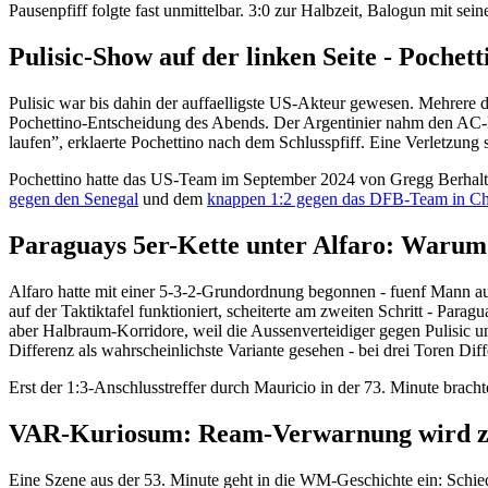
Pausenpfiff folgte fast unmittelbar. 3:0 zur Halbzeit, Balogun mit 
Pulisic-Show auf der linken Seite - Pochet
Pulisic war bis dahin der auffaelligste US-Akteur gewesen. Mehrere d
Pochettino-Entscheidung des Abends. Der Argentinier nahm den AC-Ma
laufen”, erklaerte Pochettino nach dem Schlusspfiff. Eine Verletzun
Pochettino hatte das US-Team im September 2024 von Gregg Berhalte
gegen den Senegal
und dem
knappen 1:2 gegen das DFB-Team in C
Paraguays 5er-Kette unter Alfaro: Warum 
Alfaro hatte mit einer 5-3-2-Grundordnung begonnen - fuenf Mann auf 
auf der Taktiktafel funktioniert, scheiterte am zweiten Schritt - Par
aber Halbraum-Korridore, weil die Aussenverteidiger gegen Pulisic
Differenz als wahrscheinlichste Variante gesehen - bei drei Toren Dif
Erst der 1:3-Anschlusstreffer durch Mauricio in der 73. Minute brach
VAR-Kuriosum: Ream-Verwarnung wird z
Eine Szene aus der 53. Minute geht in die WM-Geschichte ein: Sch