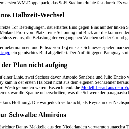
seinem ersten WM-Doppelpack, das SoFi Stadium drehte fast durch. Es 
tinos Halbzeit-Wechsel
irekte Tor-Beteiligungen, dauerhaftes Eins-gegen-Eins auf der linken 
iland-Profi vom Platz - eine Schonung mit Blick auf die kommenden P
g schloss er aus, die Belastung der vergangenen Wochen sei der Grund 
r uebernommen und Pulisic von Tag eins als Schluesselspieler markie
hicago
ein gemischtes Bild abgeliefert. Der Auftritt gegen Paraguay sorti
der Plan nicht aufging
einer Linie, zwei Sechser davor, Antonio Sanabria und Julio Enciso vo
aguay kam in der ersten Halbzeit nicht aus dem eigenen Sechzehner hera
 und Weah gebunden waren. Bezeichnend: die
Modell-Lesart aus dem Vo
ferenz war die Spanne ueberschritten, was die Schwere der paraguayische
te kurz Hoffnung. Die war jedoch verbraucht, als Reyna in der Nachspie
ur Schwalbe Almiróns
iedsrichter Danny Makkelie aus den Niederlanden verwarnte zunaechs