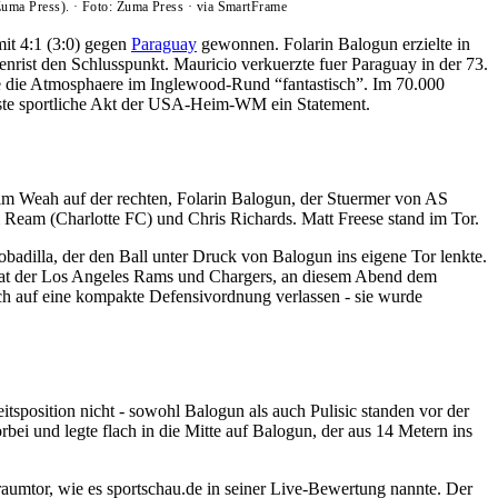
Zuma Press).
·
Foto: Zuma Press
·
via SmartFrame
it 4:1 (3:0) gegen
Paraguay
gewonnen. Folarin Balogun erzielte in
enrist den Schlusspunkt. Mauricio verkuerzte fuer Paraguay in der 73.
te die Atmosphaere im Inglewood-Rund “fantastisch”. Im 70.000
rste sportliche Akt der USA-Heim-WM ein Statement.
 Tim Weah auf der rechten, Folarin Balogun, der Stuermer von AS
Ream (Charlotte FC) und Chris Richards. Matt Freese stand im Tor.
obadilla, der den Ball unter Druck von Balogun ins eigene Tor lenkte.
Heimat der Los Angeles Rams und Chargers, an diesem Abend dem
e sich auf eine kompakte Defensivordnung verlassen - sie wurde
sposition nicht - sowohl Balogun als auch Pulisic standen vor der
rbei und legte flach in die Mitte auf Balogun, der aus 14 Metern ins
raumtor, wie es sportschau.de in seiner Live-Bewertung nannte. Der