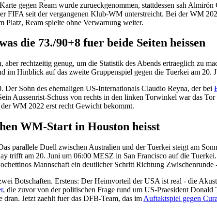
Karte gegen Ream wurde zurueckgenommen, stattdessen sah Almirón G
r FIFA seit der vergangenen Klub-WM unterstreicht. Bei der WM 2026 
em Platz, Ream spielte ohne Verwarnung weiter.
as die 73./90+8 fuer beide Seiten heissen
, aber rechtzeitig genug, um die Statistik des Abends ertraeglich zu m
nd im Hinblick auf das zweite Gruppenspiel gegen die Tuerkei am 20. J
. Der Sohn des ehemaligen US-Internationals Claudio Reyna, der bei
in Aussenrist-Schuss von rechts in den linken Torwinkel war das Tor 
s der WM 2022 erst recht Gewicht bekommt.
hen WM-Start in Houston heisst
Das parallele Duell zwischen Australien und der Tuerkei steigt am So
uay trifft am 20. Juni um 06:00 MESZ in San Francisco auf die Tuerkei.
 Pochettinos Mannschaft ein deutlicher Schritt Richtung Zwischenrunde -
ei Botschaften. Erstens: Der Heimvorteil der USA ist real - die Akus
r
, die zuvor von der politischen Frage rund um US-Praesident Donald T
e dran. Jetzt zaehlt fuer das DFB-Team, das im
Auftaktspiel gegen Cur