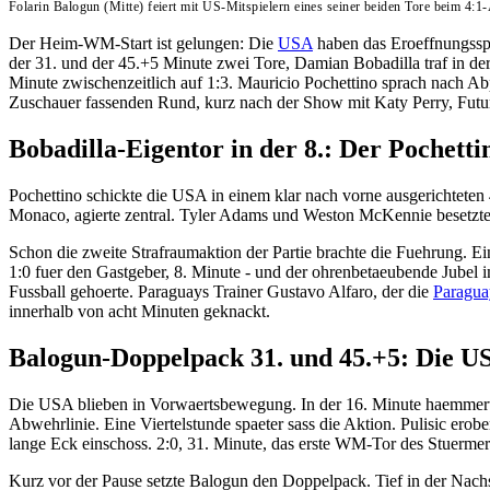
Folarin Balogun (Mitte) feiert mit US-Mitspielern eines seiner beiden Tore beim 4
Der Heim-WM-Start ist gelungen: Die
USA
haben das Eroeffnungssp
der 31. und der 45.+5 Minute zwei Tore, Damian Bobadilla traf in der
Minute zwischenzeitlich auf 1:3. Mauricio Pochettino sprach nach A
Zuschauer fassenden Rund, kurz nach der Show mit Katy Perry, Futu
Bobadilla-Eigentor in der 8.: Der Pochettin
Pochettino schickte die USA in einem klar nach vorne ausgerichteten
Monaco, agierte zentral. Tyler Adams und Weston McKennie besetzten
Schon die zweite Strafraumaktion der Partie brachte die Fuehrung. Ei
1:0 fuer den Gastgeber, 8. Minute - und der ohrenbetaeubende Jubel 
Fussball gehoerte. Paraguays Trainer Gustavo Alfaro, der die
Paragua
innerhalb von acht Minuten geknackt.
Balogun-Doppelpack 31. und 45.+5: Die US
Die USA blieben in Vorwaertsbewegung. In der 16. Minute haemmerte B
Abwehrlinie. Eine Viertelstunde spaeter sass die Aktion. Pulisic erob
lange Eck einschoss. 2:0, 31. Minute, das erste WM-Tor des Stuermer
Kurz vor der Pause setzte Balogun den Doppelpack. Tief in der Nachs