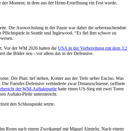
war der Moment, in dem aus der Heim-Eroeffnung ein Fest wurde.
Seite. Die Auswechslung in der Pause war daher die ueberraschendste
flichtspiele in Seattle und Inglewood. “Es fiel ihm schwer zu
gewesen.
rt. Vor der WM 2026 hatten die
USA in der Vorbereitung mit dem 3:2
ert die Bilder neu - vor allem das in der Defensive.
rne. Der Plan: tief stehen, Konter aus der Tiefe ueber Enciso. Was
us. Die Fuenfer-Defensive verhinderte zwar Distanzschuesse, oeffnete
rbericht der WM-Auftaktpartie
hatte einen US-Sieg mit zwei Toren
n Auftakt-Pleite unterstreicht.
lzeit den Schlusspunkt setzte.
t Tim Ream nach einem Zweikampf mit Miguel Almirón. Nach einem