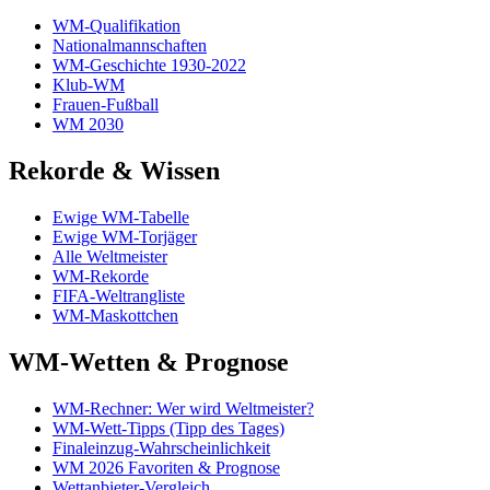
WM-Qualifikation
Nationalmannschaften
WM-Geschichte 1930-2022
Klub-WM
Frauen-Fußball
WM 2030
Rekorde & Wissen
Ewige WM-Tabelle
Ewige WM-Torjäger
Alle Weltmeister
WM-Rekorde
FIFA-Weltrangliste
WM-Maskottchen
WM-Wetten & Prognose
WM-Rechner: Wer wird Weltmeister?
WM-Wett-Tipps (Tipp des Tages)
Finaleinzug-Wahrscheinlichkeit
WM 2026 Favoriten & Prognose
Wettanbieter-Vergleich