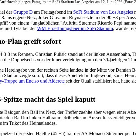
:1-Auftakterfolg gegen Paraguay im SoFi Stadium Los Angeles am 12. Juni 2026 (Foto: 
iel der
Gruppe D
am Freitagabend im
SoFi Stadium von Los Angeles
m
 8. ins eigene Netz, Joker Giovanni Reyna setzte in der 90.+8 per Auss
bpfiff von einem “unglaublichen” Auftritt, Stuermer Ricardo Pepi nann
re und Tyla bei der
WM-Eroeffnungsfeier im SoFi Stadium
, war der e
o-Plan greift sofort
 4-3-3 ins Rennen. Christian Pulisic stand auf der linken Aussenbahn,
 die Doppelsechs vor der Innenverteidigung um den 39-jaehrigen Tim 
ne Hereingabe von der rechten Seite landete in der Mitte vor Damian B
im Stadion zeigte sofort, dass dieses Spielfeld in Inglewood, sonst 
y-Truppe um Enciso und Alderete
seit der Quali stabilisiert hat, hatt
-Spitze macht das Spiel kaputt
alogun den Ball ins Netz, der Treffer zaehlte aber wegen einer Abseit
erte den Ball im linken Halbraum, dribbelte am Aussenfussverteidiger vo
s im Trikot des Heimatlandes.
pielzeit der ersten Haelfte (45.+5) traf der AS-Monaco-Stuermer per T