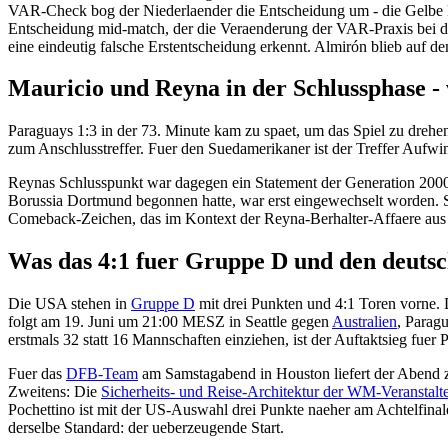
VAR-Check bog der Niederlaender die Entscheidung um - die Gelbe 
Entscheidung mid-match, der die Veraenderung der VAR-Praxis bei de
eine eindeutig falsche Erstentscheidung erkennt. Almirón blieb auf d
Mauricio und Reyna in der Schlussphase - w
Paraguays 1:3 in der 73. Minute kam zu spaet, um das Spiel zu drehen
zum Anschlusstreffer. Fuer den Suedamerikaner ist der Treffer Aufwi
Reynas Schlusspunkt war dagegen ein Statement der Generation 2000
Borussia Dortmund begonnen hatte, war erst eingewechselt worden. Se
Comeback-Zeichen, das im Kontext der Reyna-Berhalter-Affaere au
Was das 4:1 fuer Gruppe D und den deutsc
Die USA stehen in
Gruppe D
mit drei Punkten und 4:1 Toren vorne. 
folgt am 19. Juni um 21:00 MESZ in Seattle gegen
Australien
, Parag
erstmals 32 statt 16 Mannschaften einziehen, ist der Auftaktsieg fuer
Fuer das
DFB-Team
am Samstagabend in Houston liefert der Abend zw
Zweitens: Die
Sicherheits- und Reise-Architektur der WM-Veranstalte
Pochettino ist mit der US-Auswahl drei Punkte naeher am Achtelfinal
derselbe Standard: der ueberzeugende Start.