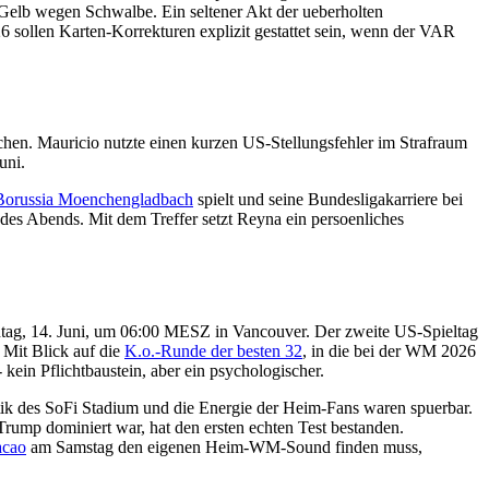
elb wegen Schwalbe. Ein seltener Akt der ueberholten
sollen Karten-Korrekturen explizit gestattet sein, wenn der VAR
achen. Mauricio nutzte einen kurzen US-Stellungsfehler im Strafraum
uni.
Borussia Moenchengladbach
spielt und seine Bundesligakarriere bei
des Abends. Mit dem Treffer setzt Reyna ein persoenliches
nntag, 14. Juni, um 06:00 MESZ in Vancouver. Der zweite US-Spieltag
 Mit Blick auf die
K.o.-Runde der besten 32
, in die bei der WM 2026
 kein Pflichtbaustein, aber ein psychologischer.
tik des SoFi Stadium und die Energie der Heim-Fans waren spuerbar.
rump dominiert war, hat den ersten echten Test bestanden.
acao
am Samstag den eigenen Heim-WM-Sound finden muss,