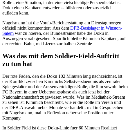
Rolle - eine Situation, in der eine vielschichtige Persoenlichkeits-
Doku einen Kapitaen entweder stabilisieren oder zusaetzlich
aufladen kann.
Nagelsmann hat die Vorab-Berichterstattung am Dienstagmorgen
offiziell nicht kommentiert. Aus dem
DFB-Basislager in Winston-
Salem
war zu hoeren, der Bundestrainer habe die Doku in
Auszuegen vorab gesehen. Sportlich bleibe Kimmich Kapitaen, auf
der rechten Bahn, mit Lizenz zur halben Zentrale.
Was das mit dem Soldier-Field-Auftritt
zu tun hat
Der rote Faden, den die Doku 102 Minuten lang nachzeichnet, ist
der Konflikt zwischen Kimmichs Selbstverstaendnis als zentraler
Spielgestalter und der Aussenverteidiger-Rolle, die ihm sowohl beim
FC Bayern in einer Uebergangsphase als auch jetzt bei der
Nationalmannschaft zugewiesen wurde. Was im Mediathek-Stream
zu sehen ist: Kimmich beschreibt, wie er die Rolle im Verein und
der DFB-Auswahl ueber Monate verhandelt - mal in Gespraechen
mit Nagelsmann, mal in Reflexion ueber seine Position unter
Kompany.
In Soldier Field ist diese Doku-Linie fuer 60 Minuten Realitaet