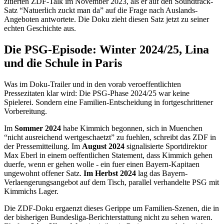
zitierten ZDF-Talk im November 2023, als er auf den Soundtrack-
Satz “Natuerlich zuckt man da” auf die Frage nach Auslands-
Angeboten antwortete. Die Doku zieht diesen Satz jetzt zu seiner
echten Geschichte aus.
Die PSG-Episode: Winter 2024/25, Lina
und die Schule in Paris
Was im Doku-Trailer und in den vorab veroeffentlichten
Pressezitaten klar wird: Die PSG-Phase 2024/25 war keine
Spielerei. Sondern eine Familien-Entscheidung in fortgeschrittener
Vorbereitung.
Im
Sommer 2024
habe Kimmich begonnen, sich in Muenchen
“nicht ausreichend wertgeschaetzt” zu fuehlen, schreibt das ZDF in
der Pressemitteilung. Im
August 2024
signalisierte Sportdirektor
Max Eberl in einem oeffentlichen Statement, dass Kimmich gehen
duerfe, wenn er gehen wolle - ein fuer einen Bayern-Kapitaen
ungewohnt offener Satz.
Im Herbst 2024
lag das Bayern-
Verlaengerungsangebot auf dem Tisch, parallel verhandelte PSG mit
Kimmichs Lager.
Die ZDF-Doku ergaenzt dieses Gerippe um Familien-Szenen, die in
der bisherigen Bundesliga-Berichterstattung nicht zu sehen waren.