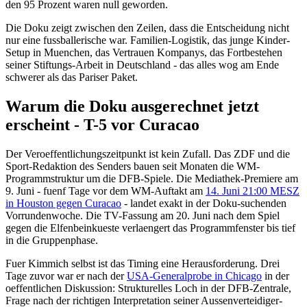
den 95 Prozent waren null geworden.
Die Doku zeigt zwischen den Zeilen, dass die Entscheidung nicht
nur eine fussballerische war. Familien-Logistik, das junge Kinder-
Setup in Muenchen, das Vertrauen Kompanys, das Fortbestehen
seiner Stiftungs-Arbeit in Deutschland - das alles wog am Ende
schwerer als das Pariser Paket.
Warum die Doku ausgerechnet jetzt
erscheint - T-5 vor Curacao
Der Veroeffentlichungszeitpunkt ist kein Zufall. Das ZDF und die
Sport-Redaktion des Senders bauen seit Monaten die WM-
Programmstruktur um die DFB-Spiele. Die Mediathek-Premiere am
9. Juni - fuenf Tage vor dem WM-Auftakt am
14. Juni 21:00 MESZ
in Houston gegen Curacao
- landet exakt in der Doku-suchenden
Vorrundenwoche. Die TV-Fassung am 20. Juni nach dem Spiel
gegen die Elfenbeinkueste verlaengert das Programmfenster bis tief
in die Gruppenphase.
Fuer Kimmich selbst ist das Timing eine Herausforderung. Drei
Tage zuvor war er nach der
USA-Generalprobe in Chicago
in der
oeffentlichen Diskussion: Strukturelles Loch in der DFB-Zentrale,
Frage nach der richtigen Interpretation seiner Aussenverteidiger-