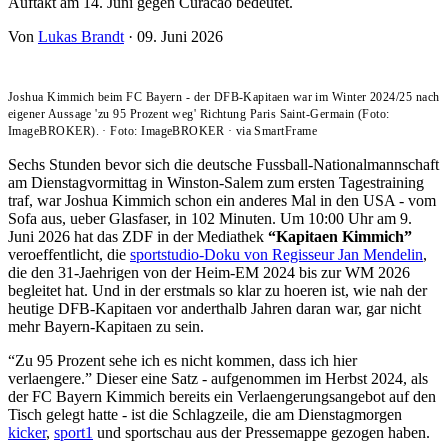
Auftakt am 14. Juni gegen Curacao bedeutet.
Von
Lukas Brandt
·
09. Juni 2026
Joshua Kimmich beim FC Bayern - der DFB-Kapitaen war im Winter 2024/25 nach
eigener Aussage 'zu 95 Prozent weg' Richtung Paris Saint-Germain (Foto:
ImageBROKER).
·
Foto: ImageBROKER
·
via SmartFrame
Sechs Stunden bevor sich die deutsche Fussball-Nationalmannschaft
am Dienstagvormittag in Winston-Salem zum ersten Tagestraining
traf, war Joshua Kimmich schon ein anderes Mal in den USA - vom
Sofa aus, ueber Glasfaser, in 102 Minuten. Um 10:00 Uhr am 9.
Juni 2026 hat das ZDF in der Mediathek
“Kapitaen Kimmich”
veroeffentlicht, die
sportstudio-Doku von Regisseur Jan Mendelin
,
die den 31-Jaehrigen von der Heim-EM 2024 bis zur WM 2026
begleitet hat. Und in der erstmals so klar zu hoeren ist, wie nah der
heutige DFB-Kapitaen vor anderthalb Jahren daran war, gar nicht
mehr Bayern-Kapitaen zu sein.
“Zu 95 Prozent sehe ich es nicht kommen, dass ich hier
verlaengere.” Dieser eine Satz - aufgenommen im Herbst 2024, als
der FC Bayern Kimmich bereits ein Verlaengerungsangebot auf den
Tisch gelegt hatte - ist die Schlagzeile, die am Dienstagmorgen
kicker
,
sport1
und sportschau aus der Pressemappe gezogen haben.