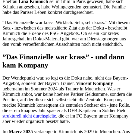
Ehefrau
Lina Kimmich
sei mit ihm in Paris gewesen, habe sich
Schulen angesehen, habe Wohngegenden gemustert. Die Familie
habe das Pariser Leben konkret durchgerechnet.
“Das Finanzielle war krass. Wirklich. Sehr, sehr krass.” Mit diesem
Satz - inzwischen das meistzitierte Zitat aus der Doku - beschreibt
Kimmich die Hoehe des PSG-Angebots. Ob es ein konkretes
Jahresgehalt im Doku-Material gibt, war am Dienstagmorgen aus
den vorab veroeffentlichten Ausschnitten noch nicht ersichtlich.
”Das Finanzielle war krass” - und dann
kam Kompany
Der Wendepunkt war, so legt es die Doku nahe, nicht das Bayern-
Angebot, sondern der Bayern-Trainer.
Vincent Kompany
uebernahm im Sommer 2024 als Trainer in Muenchen. Was er
Kimmich anbot, war keine hoehere Pariser Geldsumme, sondern die
Position, auf der dieser sich selbst sieht: die Zentrale. Kompany
rueckte Kimmich konsequent als zentralen Sechser ein - jene Rolle,
die er ein knappes Jahr spaeter als DFB-Kapitaen in Soldier Field
strukturell nicht durchspielte
, die er im FC Bayern unter Kompany
aber wieder organisch besetzt hatte.
Im
Maerz 2025
verlaengerte Kimmich bis 2029 in Muenchen. Aus