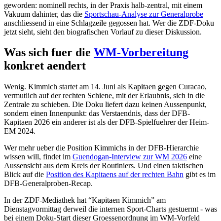
geworden: nominell rechts, in der Praxis halb-zentral, mit einem
Vakuum dahinter, das die
Sportschau-Analyse zur Generalprobe
anschliessend in eine Schlagzeile gegossen hat. Wer die ZDF-Doku
jetzt sieht, sieht den biografischen Vorlauf zu dieser Diskussion.
Was sich fuer die
WM-Vorbereitung
konkret aendert
Wenig. Kimmich startet am 14. Juni als Kapitaen gegen Curacao,
vermutlich auf der rechten Schiene, mit der Erlaubnis, sich in die
Zentrale zu schieben. Die Doku liefert dazu keinen Aussenpunkt,
sondern einen Innenpunkt: das Verstaendnis, dass der DFB-
Kapitaen 2026 ein anderer ist als der DFB-Spielfuehrer der Heim-
EM 2024.
Wer mehr ueber die Position Kimmichs in der DFB-Hierarchie
wissen will, findet im
Guendogan-Interview zur WM 2026
eine
Aussensicht aus dem Kreis der Routiniers. Und einen taktischen
Blick auf die
Position des Kapitaens auf der rechten Bahn
gibt es im
DFB-Generalproben-Recap.
In der ZDF-Mediathek hat “Kapitaen Kimmich” am
Dienstagvormittag derweil die internen Sport-Charts gestuermt - was
bei einem Doku-Start dieser Groessenordnung im WM-Vorfeld