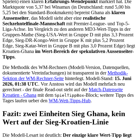
Spielen) einen klaren
Erfahrungs-Wendepunkt
markiert hat. Die
Marktquote von 5,37 bei Winamax (in Deutschland: rund 5,00 bis
5,25 bei den Standard-Bookmakern) bepreist Ghana als
klaren
Aussenseiter
, das Modell sieht aber eine
realistische
Sechzehntelfinale-Mannschaft
mit Premier-League- und Top-5-
Liga-Achse. Im Vergleich zu den anderen MD3-Wert-Tipps in der
Gruppen-Mathe (Sieg-USA-Wert in Gruppe D mit plus 3,3 Prozent
Edge, Sieg-DR-Kongo-Wert in Gruppe K mit plus 5,2 Prozent
Edge, Sieg-Katar-Wert in Gruppe B mit plus 3,0 Prozent Edge) liegt
Kroatien-Ghana
im Wert-Bereich der spekulativen Aussenseiter-
Tipps
.
Die Methodik des WM-Rechners (Modell-Version, Datenquellen,
dokumentierte Vereinfachungen) ist transparent in der
Methodik-
Sektion der WM-Rechner-Seite
hinterlegt. Modell-Stand:
15. Juni
2026, 01:38 UTC
. Vor Anstoss wird das Modell mehrfach neu
gerechnet - der finale Read-out steht auf der
Match-Datenseite
Kroatien - Ghana
mit dem
-Block; weitere Tipps des
SpielTippBox
Tages laufen ueber den
WM-Wett-Tipps-Hub
.
Fazit: zwei Einheiten Sieg Ghana, kein
Wert auf der Sieg-Kroatien-Linie
Die Modell-Lesart ist deutlich:
Der einzige klare Wert-Tipp liegt