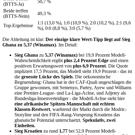
50,7 %
(BTTS-Ja)
Beide treffen
49,3 %
(BTTS-Nein)
1:1 (13,0 %), 1:0 (10,9 %), 2:0 (10,2 %), 2:1 (9,6
Top-Ergebnisse
%), 0:0 (8,8 %), 3:0 (5,7 %)
Die Ableitung ist klar:
Der einzige klare Wert-Tipp liegt auf Sieg
Ghana zu 5,37 (Winamax)
. Im Detail:
Sieg Ghana
zu
5,37 (Winamax)
bei 19,9 Prozent Modell-
Wahrscheinlichkeit ergibt
plus 2,4 Prozent Edge
und einen
positiven Erwartungswert von
plus 6,9 Prozent
. Die Quote
impliziert 17,5 Prozent, das Modell sieht 19,9 Prozent - das ist
die
groesste Lücke des Spiels
. Die oekonomische
Begruendung: Ghana hat in der CAF-Quali ungeschlagen die
Gruppe gewonnen, mit Semenyo, Partey, Ayew und Williams
eine Premier-League- und La-Liga-Achse, und Adjetey als
Bundesliga-Innenverteidiger - die Modell-Achse sieht hier
eine afrikanische Spitzen-Mannschaft mit echtem
Klassen-Restwert
, waehrend der Markt durch die Modric-
Storyline und den FIFA-Rang-Vorsprung Kroatiens das
ghanaische Potenzial unterschaetzt.
Spekulativ, zwei
Einheiten.
Sieg Kroatien
zu rund
1,77
bei 52,9 Prozent Modell-