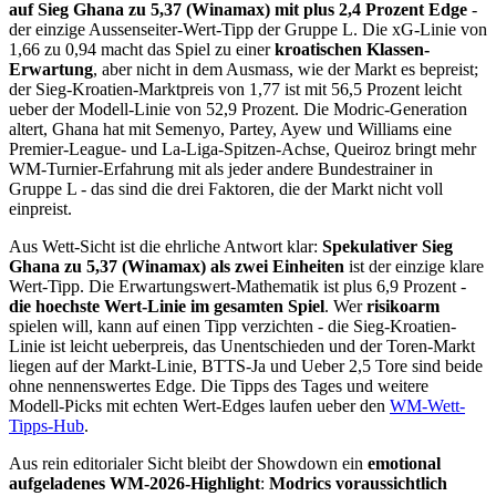
auf Sieg Ghana zu 5,37 (Winamax) mit plus 2,4 Prozent Edge
-
der einzige Aussenseiter-Wert-Tipp der Gruppe L. Die xG-Linie von
1,66 zu 0,94 macht das Spiel zu einer
kroatischen Klassen-
Erwartung
, aber nicht in dem Ausmass, wie der Markt es bepreist;
der Sieg-Kroatien-Marktpreis von 1,77 ist mit 56,5 Prozent leicht
ueber der Modell-Linie von 52,9 Prozent. Die Modric-Generation
altert, Ghana hat mit Semenyo, Partey, Ayew und Williams eine
Premier-League- und La-Liga-Spitzen-Achse, Queiroz bringt mehr
WM-Turnier-Erfahrung mit als jeder andere Bundestrainer in
Gruppe L - das sind die drei Faktoren, die der Markt nicht voll
einpreist.
Aus Wett-Sicht ist die ehrliche Antwort klar:
Spekulativer Sieg
Ghana zu 5,37 (Winamax) als zwei Einheiten
ist der einzige klare
Wert-Tipp. Die Erwartungswert-Mathematik ist plus 6,9 Prozent -
die hoechste Wert-Linie im gesamten Spiel
. Wer
risikoarm
spielen will, kann auf einen Tipp verzichten - die Sieg-Kroatien-
Linie ist leicht ueberpreis, das Unentschieden und der Toren-Markt
liegen auf der Markt-Linie, BTTS-Ja und Ueber 2,5 Tore sind beide
ohne nennenswertes Edge. Die Tipps des Tages und weitere
Modell-Picks mit echten Wert-Edges laufen ueber den
WM-Wett-
Tipps-Hub
.
Aus rein editorialer Sicht bleibt der Showdown ein
emotional
aufgeladenes WM-2026-Highlight
:
Modrics voraussichtlich