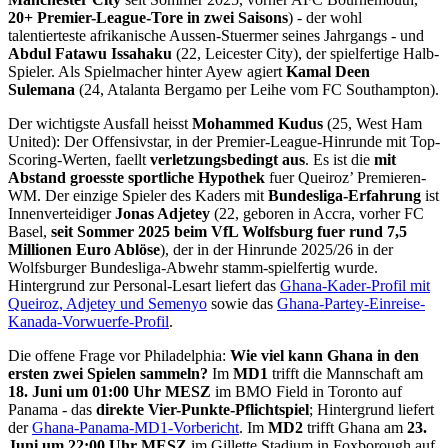
20+ Premier-League-Tore in zwei Saisons
) - der wohl
talentierteste afrikanische Aussen-Stuermer seines Jahrgangs - und
Abdul Fatawu Issahaku
(22, Leicester City), der spielfertige Halb-
Spieler. Als Spielmacher hinter Ayew agiert
Kamal Deen
Sulemana
(24, Atalanta Bergamo per Leihe vom FC Southampton).
Der wichtigste Ausfall heisst
Mohammed Kudus
(25, West Ham
United): Der Offensivstar, in der Premier-League-Hinrunde mit Top-
Scoring-Werten, faellt
verletzungsbedingt aus
. Es ist die
mit
Abstand groesste sportliche Hypothek
fuer Queiroz’ Premieren-
WM. Der einzige Spieler des Kaders mit
Bundesliga-Erfahrung
ist
Innenverteidiger
Jonas Adjetey
(22, geboren in Accra, vorher FC
Basel,
seit Sommer 2025 beim VfL Wolfsburg fuer rund 7,5
Millionen Euro Ablöse
), der in der Hinrunde 2025/26 in der
Wolfsburger Bundesliga-Abwehr stamm-spielfertig wurde.
Hintergrund zur Personal-Lesart liefert das
Ghana-Kader-Profil mit
Queiroz, Adjetey und Semenyo
sowie das
Ghana-Partey-Einreise-
Kanada-Vorwuerfe-Profil
.
Die offene Frage vor Philadelphia:
Wie viel kann Ghana in den
ersten zwei Spielen sammeln?
Im
MD1
trifft die Mannschaft am
18. Juni um 01:00 Uhr MESZ
im BMO Field in Toronto auf
Panama - das
direkte Vier-Punkte-Pflichtspiel
; Hintergrund liefert
der
Ghana-Panama-MD1-Vorbericht
. Im
MD2
trifft Ghana am
23.
Juni um 22:00 Uhr MESZ
im Gillette Stadium in Foxborough auf