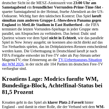
deutscher Sicht ist die MESZ-Anstosszeit von
23:00 Uhr am
Samstagabend
ein
freundlicher Vorrunden-Prime-Time-Slot
-
spaeter Samstagabend in der Heimat, fruehe Abendzeit an der US-
Ostkueste. Wichtig fuer den taktischen Kontext: Das Spiel
laeuft
simultan zum anderen Gruppe-L-Showdown Panama gegen
England
im
MetLife Stadium in East Rutherford
- die FIFA
terminiert die letzten Vorrunden-Spieltage in jeder Gruppe stets
parallel, um Absprachen zu verhindern. Das heisst: Dalic und
Queiroz wissen vor dem Spiel
nicht in Echtzeit
, wie das parallele
Spiel in New Jersey ausgeht; sie koennen also nicht direkt auf das
Tor-Verhaeltnis spielen, das im Drittplatzierten-Rennen entscheidend
werden kann. Die Uebertragung in Deutschland laeuft je nach
FIFA-Freigabe entweder im Free-TV oder als Pay-Stream ueber
MagentaTV; eine Erinnerung an die
TV-Uebertragungs-Situation
der WM 2026
, in der nicht alle 104 Partien im deutschen Free-TV
verfuegbar sind.
Kroatiens Lage: Modrics fuenfte WM,
Bundesliga-Block, Achtelfinal-Status bei
81,5 Prozent
Kroatien geht in das Spiel als
klarer Platz-2-Favorit
hinter
England - und damit in einer Rolle, die der Verband seit dem
WM-