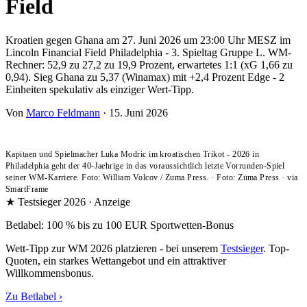
Field
Kroatien gegen Ghana am 27. Juni 2026 um 23:00 Uhr MESZ im
Lincoln Financial Field Philadelphia - 3. Spieltag Gruppe L. WM-
Rechner: 52,9 zu 27,2 zu 19,9 Prozent, erwartetes 1:1 (xG 1,66 zu
0,94). Sieg Ghana zu 5,37 (Winamax) mit +2,4 Prozent Edge - 2
Einheiten spekulativ als einziger Wert-Tipp.
Von
Marco Feldmann
·
15. Juni 2026
Kapitaen und Spielmacher Luka Modric im kroatischen Trikot - 2026 in
Philadelphia geht der 40-Jaehrige in das voraussichtlich letzte Vorrunden-Spiel
seiner WM-Karriere. Foto: William Volcov / Zuma Press.
·
Foto: Zuma Press
·
via
SmartFrame
★ Testsieger 2026 · Anzeige
Betlabel: 100 % bis zu 100 EUR Sportwetten-Bonus
Wett-Tipp zur WM 2026 platzieren - bei unserem
Testsieger
. Top-
Quoten, ein starkes Wettangebot und ein attraktiver
Willkommensbonus.
Zu Betlabel ›