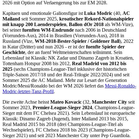
2026 mit Option auf Verlaengerung bis zur EM 2028.
Kapitaen und emotionale Galionsfigur ist
Luka Modric
(40,
AC
Mailand
seit Sommer 2025,
kroatischer Rekord-Nationalspieler
mit knapp 200 Laenderspielen
,
Ballon dOr 2018
als WM-Vize),
bei seiner
fuenften WM-Endrunde
nach 2006 in Deutschland
(Vorrunden-Aus), 2014 in Brasilien (Vorrunden-Aus), 2018 in
Russland (Vize,
WM-2018-Bester-Spieler / Goldener Ball
), 2022
in Katar (Dritter) und nun 2026 - er ist der
fuenfte Spieler der
Geschichte
, der an fuenf Weltmeisterschaften teilnimmt. Sein
Lebenslauf ist Klassik: NK Zadar und Dinamo Zagreb in Kroatien,
Tottenham Hotspur 2008 bis 2012,
Real Madrid von 2012 bis
2025
(sechs Champions-League-Titel inklusive der historischen
Triple-Saison 2017/18 und der Real-Trilogie 2022/2024) und seit
Sommer 2025 die AC Mailand. Mehr zur Lesart der Generation
Modric/Messi/Ronaldo bei der WM 2026 liefert das
Messi-Ronaldo-
Modric-letzter-Tanz-Profil
.
Die zweite Achse heisst
Mateo Kovacic
(32,
Manchester City
seit
Sommer 2023,
Premier-League-Sieger 2024
, Champions-League-
Sieger mit dem FC Chelsea 2021). Sein Lebenslauf ist europaeische
Klassik: Dinamo Zagreb (Jugend), Inter Mailand 2013 bis 2015,
Real Madrid 2015 bis 2018 (drei Champions-League-Titel als
Wechselspieler), FC Chelsea 2018 bis 2023 (Champions-League-
Sieger 2021) und seit 2023 Manchester City unter Pep Guardiola.