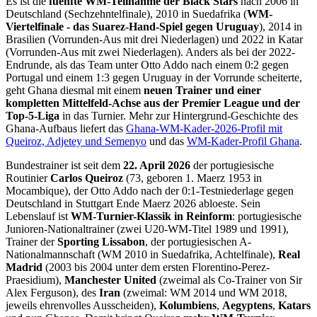
Es ist die
fuenfte WM-Teilnahme der Black Stars
nach 2006 in
Deutschland (Sechzehntelfinale), 2010 in Suedafrika (
WM-
Viertelfinale - das Suarez-Hand-Spiel gegen Uruguay
), 2014 in
Brasilien (Vorrunden-Aus mit drei Niederlagen) und 2022 in Katar
(Vorrunden-Aus mit zwei Niederlagen). Anders als bei der 2022-
Endrunde, als das Team unter Otto Addo nach einem 0:2 gegen
Portugal und einem 1:3 gegen Uruguay in der Vorrunde scheiterte,
geht Ghana diesmal mit einem
neuen Trainer und einer
kompletten Mittelfeld-Achse aus der Premier League und der
Top-5-Liga
in das Turnier. Mehr zur Hintergrund-Geschichte des
Ghana-Aufbaus liefert das
Ghana-WM-Kader-2026-Profil mit
Queiroz, Adjetey und Semenyo
und das
WM-Kader-Profil Ghana
.
Bundestrainer ist seit dem
22. April 2026
der portugiesische
Routinier
Carlos Queiroz
(73, geboren 1. Maerz 1953 in
Mocambique), der Otto Addo nach der 0:1-Testniederlage gegen
Deutschland in Stuttgart Ende Maerz 2026 abloeste. Sein
Lebenslauf ist
WM-Turnier-Klassik in Reinform
: portugiesische
Junioren-Nationaltrainer (zwei U20-WM-Titel 1989 und 1991),
Trainer der
Sporting Lissabon
, der portugiesischen A-
Nationalmannschaft (WM 2010 in Suedafrika, Achtelfinale),
Real
Madrid
(2003 bis 2004 unter dem ersten Florentino-Perez-
Praesidium),
Manchester United
(zweimal als Co-Trainer von Sir
Alex Ferguson), des
Iran
(zweimal: WM 2014 und WM 2018,
jeweils ehrenvolles Ausscheiden),
Kolumbiens
,
Aegyptens
,
Katars