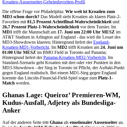
Kroatien-Aussenseiter-Geheimfavoriten-Profil
.
Die offene Frage vor Philadelphia:
Wie weit ist Kroatien zum
MD3 schon durch?
Das Modell sieht Kroatien als klaren Platz-2-
Favoriten mit
81,5 Prozent Achtelfinal-Wahrscheinlichkeit
und
26,7 Prozent Platz-1-Wahrscheinlichkeit
vor dem Turnier. Im
MD1
trifft die Mannschaft am
17. Juni um 22:00 Uhr MESZ
im
AT&T Stadium in Arlington auf England - das wird die Lesart des
MD3-Showdowns klaeren; Hintergrund liefert der
England-
Kroatien-MD1-Vorbericht
. Im
MD2
trifft Kroatien am
24. Juni um
01:00 Uhr MESZ
im BMO Field in Toronto auf Panama;
Hintergrund liefert der
Panama-Kroatien-MD2-Vorbericht
. Im
Standard-Szenario geht Kroatien mit drei oder vier Punkten in den
MD3-Showdown - der Sieg in Toronto ist Pflicht, der Auftakt-Punkt
gegen England realistisch. Bei einem MD1-Sieg gegen England
koennte das Lincoln-Financial-Field-Spiel sogar zum
Platz-1-
Match
werden.
Ghanas Lage: Queiroz’ Premieren-WM,
Kudus-Ausfall, Adjetey als Bundesliga-
Anker
Auf der anderen Seite tritt
Ghana
als
emotionaler Aussenseiter
an.