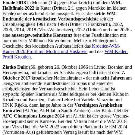
Finale 2018
in Moskau (1:4 gegen Frankreich) und dem
WM-
Halbfinale 2022
in Katar (Dritter, 2:1 gegen Marokko im kleinen
Finale) ueberraschend stabil ausspielt. Es ist die
siebte WM-
Endrunde der kroatischen Verbandsgeschichte
seit der
Unabhaengigkeit 1991 nach 1998 (Dritter in Frankreich), 2002,
2006, 2014, 2018 (Vize-Weltmeister), 2022 (Dritter) und nun 2026 -
eine
aussergewoehnliche Konstanz
fuer eine Fussballnation mit
nur rund vier Millionen Einwohnern. Mehr zur Hintergrund-
Geschichte des kroatischen Aufbaus liefert das
Kroatien-WM-
Kader-2026-Profil mit Modric und Vuskovic
und das
WM-Kader-
Profil Kroatien
.
Zlatko Dalic
(59, geboren 26. Oktober 1966 in Livno, Bosnien und
Herzegowina, mit kroatischer Staatsbuergerschaft) ist seit dem
7.
Oktober 2017
kroatischer Nationaltrainer - der mit
acht Jahren
am
laengsten amtierende Bundestrainer Europas und einer der
erfolgreichsten der Verbandsgeschichte. Sein Lebenslauf ist
atypisch: Spieler-Karriere als Mittelfeldspieler bei kleinen Klubs in
Kroatien und Bosnien, Trainer-Lehre bei Varteks Varazdin und
HNK Rijeka, dann lange Jahre in der
Vereinigten Arabischen
Emiraten
(Al Ain, Al-Hilal in Saudi-Arabien) - der Klub-Titel der
AFC Champions League 2014
mit Al Ain ist der grosse Vereins-
Hoehepunkt seiner Karriere. Bei den Vatreni hat er die WM 2018
zum Vize-Titel, die WM 2022 zum dritten Platz und die EM 2024
(Vorrunden-Aus) gefuehrt; sein Vertrag laeuft bis nach der WM