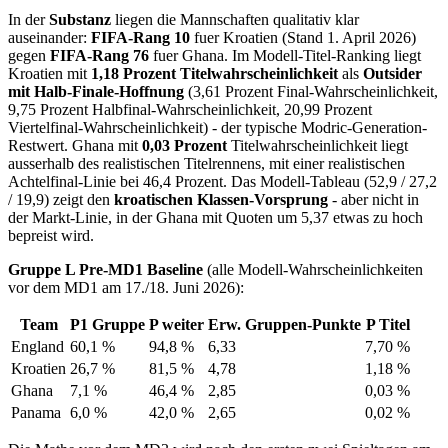
In der
Substanz
liegen die Mannschaften qualitativ klar
auseinander:
FIFA-Rang 10
fuer Kroatien (Stand 1. April 2026)
gegen
FIFA-Rang 76
fuer Ghana. Im Modell-Titel-Ranking liegt
Kroatien mit
1,18 Prozent Titelwahrscheinlichkeit
als
Outsider
mit Halb-Finale-Hoffnung
(3,61 Prozent Final-Wahrscheinlichkeit,
9,75 Prozent Halbfinal-Wahrscheinlichkeit, 20,99 Prozent
Viertelfinal-Wahrscheinlichkeit) - der typische Modric-Generation-
Restwert. Ghana mit
0,03 Prozent
Titelwahrscheinlichkeit liegt
ausserhalb des realistischen Titelrennens, mit einer realistischen
Achtelfinal-Linie bei 46,4 Prozent. Das Modell-Tableau (52,9 / 27,2
/ 19,9) zeigt den
kroatischen Klassen-Vorsprung
- aber nicht in
der Markt-Linie, in der Ghana mit Quoten um 5,37 etwas zu hoch
bepreist wird.
Gruppe L Pre-MD1 Baseline
(alle Modell-Wahrscheinlichkeiten
vor dem MD1 am 17./18. Juni 2026):
Team
P1 Gruppe
P weiter
Erw. Gruppen-Punkte
P Titel
England
60,1 %
94,8 %
6,33
7,70 %
Kroatien
26,7 %
81,5 %
4,78
1,18 %
Ghana
7,1 %
46,4 %
2,85
0,03 %
Panama
6,0 %
42,0 %
2,65
0,02 %