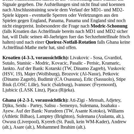
Signale gegeben. Die Aufstellungen sind nicht final und koennen
nach Abschlusstraining sowie dem Verlauf der MD1- und MD2-
Spiele kippen - eventuelle Sperren oder Verletzungen aus den
Spielen gegen England, Panama, Panama und England sind noch
nicht eingepreist. Insbesondere die Frage nach
Modric-Schonung
(falls Kroatien das Achtelfinale bereits nach MD1 und MD2 sicher
hat, will Dalic seinen 40-Jaehrigen fuer das Sechzehntelfinale frisch
halten) und nach einer
Queiroz-Notfall-Rotation
falls Ghana keine
Achtelfinal-Mathe mehr hat, sind offen.
Kroatien (4-3-3, voraussichtlich):
Livakovic - Sosa, Gvardiol,
Sutalo, Stanisic - Modric, Kovacic, Pasalic - Perisic, Kramaric,
Jankto. Auf der Bank: Kotarski (TW, Dinamo Zagreb), Vuskovic
(HSV, 19), Majer (Wolfsburg), Brozovic (Al-Nassr), Petkovic
(Dinamo Zagreb), Budimir (CA Osasuna), Erlic (Sassuolo), Stipe
Biuk (LOSC Lille), Sucic (Salzburg), Ivanusec (Feyenoord),
Ljubicic (LASK Linz), Pjaca (Rijeka).
Ghana (4-2-3-1, voraussichtlich):
Ati-Zigi - Mensah, Adjetey,
Djiku, Seidu - Partey, Salisu - Semenyo, Sulemana, Issahaku -
Ayew. Auf der Bank: Nurudeen (TW, Asante Kotoko), Williams
(Athletic Bilbao), Lamptey (Brighton), Sulemana (Atalanta, alt.),
Owusu (Liverpool), Kyereh (St. Pauli, kein WM-Kader), Andrew
(alt.), Asare (alt.), Mohammed Ibrahim (alt.).