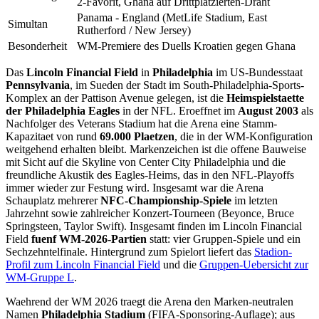
2-Favorit, Ghana auf Drittplatzierten-Draht
Panama - England (MetLife Stadium, East
Simultan
Rutherford / New Jersey)
Besonderheit
WM-Premiere des Duells Kroatien gegen Ghana
Das
Lincoln Financial Field
in
Philadelphia
im US-Bundesstaat
Pennsylvania
, im Sueden der Stadt im South-Philadelphia-Sports-
Komplex an der Pattison Avenue gelegen, ist die
Heimspielstaette
der Philadelphia Eagles
in der NFL. Eroeffnet im
August 2003
als
Nachfolger des Veterans Stadium hat die Arena eine Stamm-
Kapazitaet von rund
69.000 Plaetzen
, die in der WM-Konfiguration
weitgehend erhalten bleibt. Markenzeichen ist die offene Bauweise
mit Sicht auf die Skyline von Center City Philadelphia und die
freundliche Akustik des Eagles-Heims, das in den NFL-Playoffs
immer wieder zur Festung wird. Insgesamt war die Arena
Schauplatz mehrerer
NFC-Championship-Spiele
im letzten
Jahrzehnt sowie zahlreicher Konzert-Tourneen (Beyonce, Bruce
Springsteen, Taylor Swift). Insgesamt finden im Lincoln Financial
Field
fuenf WM-2026-Partien
statt: vier Gruppen-Spiele und ein
Sechzehntelfinale. Hintergrund zum Spielort liefert das
Stadion-
Profil zum Lincoln Financial Field
und die
Gruppen-Uebersicht zur
WM-Gruppe L
.
Waehrend der WM 2026 traegt die Arena den Marken-neutralen
Namen
Philadelphia Stadium
(FIFA-Sponsoring-Auflage); aus