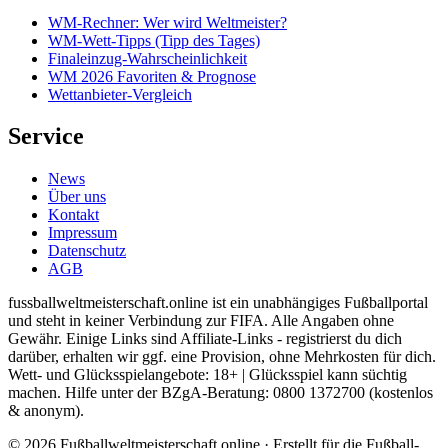
WM-Rechner: Wer wird Weltmeister?
WM-Wett-Tipps (Tipp des Tages)
Finaleinzug-Wahrscheinlichkeit
WM 2026 Favoriten & Prognose
Wettanbieter-Vergleich
Service
News
Über uns
Kontakt
Impressum
Datenschutz
AGB
fussballweltmeisterschaft.online ist ein unabhängiges Fußballportal
und steht in keiner Verbindung zur FIFA. Alle Angaben ohne
Gewähr. Einige Links sind Affiliate-Links - registrierst du dich
darüber, erhalten wir ggf. eine Provision, ohne Mehrkosten für dich.
Wett- und Glücksspielangebote: 18+ | Glücksspiel kann süchtig
machen. Hilfe unter der BZgA-Beratung: 0800 1372700 (kostenlos
& anonym).
© 2026 Fußballweltmeisterschaft.online · Erstellt für die Fußball-