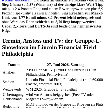
Rechner-Modell auf
und liefert die ehrliche Wett-Lesart - die lautet:
Sieg Ghana zu 5,37 (Winamax) ist der einzige klare Wert-Tipp
mit plus 2,4 Prozent Edge und einem Erwartungswert von plus 6,9
Prozent, spekulativ als zwei Einheiten;
Sieg Kroatien zur Markt-
Linie von 1,77 ist mit minus 3,6 Prozent leicht ueberpreis
und
ohne Wert; das
Unentschieden zu 3,70 liegt knapp wertfrei
;
Ueber 2,5 Tore und BTTS-Ja sind beide ohne nennenswertes
Edge
.
Termin, Anstoss und TV: der Gruppe-L-
Showdown im Lincoln Financial Field
Philadelphia
Datum
27. Juni 2026, Samstag
23:00 Uhr MESZ (17:00 Uhr Ortszeit EDT in
Anstoss
Philadelphia, Pennsylvania)
Lincoln Financial Field, Philadelphia (rund 69.000
Stadion
Plaetze, eroeffnet 2003)
Wettbewerb
WM 2026, Gruppe L, 3. Spieltag
Uebertragung
wird vor Anstoss freigegeben (Free-TV oder
Deutschland
MagentaTV-Pay-Stream)
MD3-Showdown der Gruppe L; Kroatien als Platz-
Bedeutung