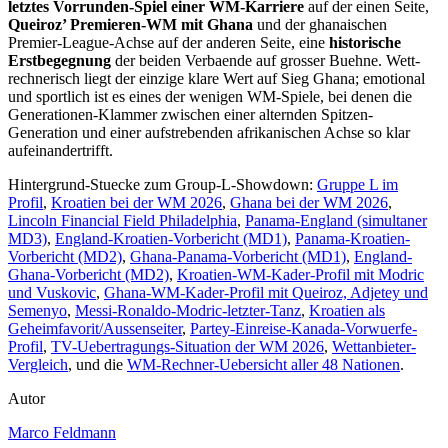
letztes Vorrunden-Spiel einer WM-Karriere
auf der einen Seite,
Queiroz’ Premieren-WM mit Ghana
und der ghanaischen
Premier-League-Achse auf der anderen Seite, eine
historische
Erstbegegnung
der beiden Verbaende auf grosser Buehne. Wett-
rechnerisch liegt der einzige klare Wert auf Sieg Ghana; emotional
und sportlich ist es eines der wenigen WM-Spiele, bei denen die
Generationen-Klammer zwischen einer alternden Spitzen-
Generation und einer aufstrebenden afrikanischen Achse so klar
aufeinandertrifft.
Hintergrund-Stuecke zum Group-L-Showdown:
Gruppe L im
Profil
,
Kroatien bei der WM 2026
,
Ghana bei der WM 2026
,
Lincoln Financial Field Philadelphia
,
Panama-England (simultaner
MD3)
,
England-Kroatien-Vorbericht (MD1)
,
Panama-Kroatien-
Vorbericht (MD2)
,
Ghana-Panama-Vorbericht (MD1)
,
England-
Ghana-Vorbericht (MD2)
,
Kroatien-WM-Kader-Profil mit Modric
und Vuskovic
,
Ghana-WM-Kader-Profil mit Queiroz, Adjetey und
Semenyo
,
Messi-Ronaldo-Modric-letzter-Tanz
,
Kroatien als
Geheimfavorit/Aussenseiter
,
Partey-Einreise-Kanada-Vorwuerfe-
Profil
,
TV-Uebertragungs-Situation der WM 2026
,
Wettanbieter-
Vergleich
, und die
WM-Rechner-Uebersicht aller 48 Nationen
.
Autor
Marco Feldmann