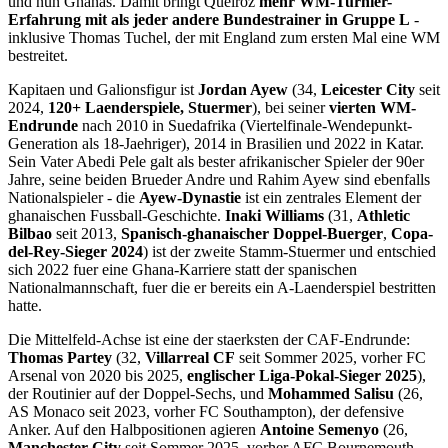
und nun Ghanas. Damit bringt Queiroz
mehr WM-Turnier-
Erfahrung mit als jeder andere Bundestrainer in Gruppe L
-
inklusive Thomas Tuchel, der mit England zum ersten Mal eine WM
bestreitet.
Kapitaen und Galionsfigur ist
Jordan Ayew
(34,
Leicester City
seit
2024,
120+ Laenderspiele, Stuermer
), bei seiner
vierten WM-
Endrunde
nach 2010 in Suedafrika (Viertelfinale-Wendepunkt-
Generation als 18-Jaehriger), 2014 in Brasilien und 2022 in Katar.
Sein Vater Abedi Pele galt als bester afrikanischer Spieler der 90er
Jahre, seine beiden Brueder Andre und Rahim Ayew sind ebenfalls
Nationalspieler - die
Ayew-Dynastie
ist ein zentrales Element der
ghanaischen Fussball-Geschichte.
Inaki Williams
(31,
Athletic
Bilbao
seit 2013,
Spanisch-ghanaischer Doppel-Buerger
,
Copa-
del-Rey-Sieger 2024
) ist der zweite Stamm-Stuermer und entschied
sich 2022 fuer eine Ghana-Karriere statt der spanischen
Nationalmannschaft, fuer die er bereits ein A-Laenderspiel bestritten
hatte.
Die Mittelfeld-Achse ist eine der staerksten der CAF-Endrunde:
Thomas Partey
(32,
Villarreal CF
seit Sommer 2025, vorher FC
Arsenal von 2020 bis 2025,
englischer Liga-Pokal-Sieger 2025
),
der Routinier auf der Doppel-Sechs, und
Mohammed Salisu
(26,
AS Monaco seit 2023, vorher FC Southampton), der defensive
Anker. Auf den Halbpositionen agieren
Antoine Semenyo
(26,
Manchester City
seit Sommer 2025, vorher AFC Bournemouth,