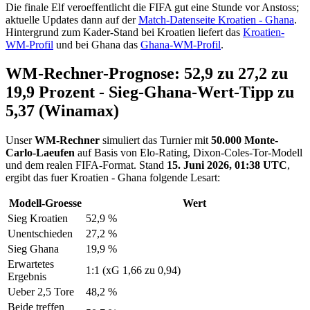
Die finale Elf veroeffentlicht die FIFA gut eine Stunde vor Anstoss;
aktuelle Updates dann auf der
Match-Datenseite Kroatien - Ghana
.
Hintergrund zum Kader-Stand bei Kroatien liefert das
Kroatien-
WM-Profil
und bei Ghana das
Ghana-WM-Profil
.
WM-Rechner-Prognose: 52,9 zu 27,2 zu
19,9 Prozent - Sieg-Ghana-Wert-Tipp zu
5,37 (Winamax)
Unser
WM-Rechner
simuliert das Turnier mit
50.000 Monte-
Carlo-Laeufen
auf Basis von Elo-Rating, Dixon-Coles-Tor-Modell
und dem realen FIFA-Format. Stand
15. Juni 2026, 01:38 UTC
,
ergibt das fuer Kroatien - Ghana folgende Lesart:
Modell-Groesse
Wert
Sieg Kroatien
52,9 %
Unentschieden
27,2 %
Sieg Ghana
19,9 %
Erwartetes
1:1 (xG 1,66 zu 0,94)
Ergebnis
Ueber 2,5 Tore
48,2 %
Beide treffen