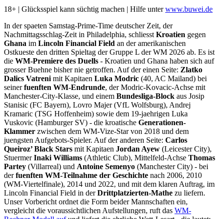
18+ | Glücksspiel kann süchtig machen | Hilfe unter
www.buwei.de
In der spaeten Samstag-Prime-Time deutscher Zeit, der
Nachmittagsschlag-Zeit in Philadelphia, schliesst
Kroatien
gegen
Ghana
im
Lincoln Financial Field
an der amerikanischen
Ostkueste den dritten Spieltag der Gruppe L der WM 2026 ab. Es ist
die
WM-Premiere des Duells
- Kroatien und Ghana haben sich auf
grosser Buehne bisher nie getroffen. Auf der einen Seite:
Zlatko
Dalics Vatreni
mit Kapitaen
Luka Modric
(40, AC Mailand) bei
seiner
fuenften WM-Endrunde
, der Modric-Kovacic-Achse mit
Manchester-City-Klasse, und einem
Bundesliga-Block
aus Josip
Stanisic (FC Bayern), Lovro Majer (VfL Wolfsburg), Andrej
Kramaric (TSG Hoffenheim) sowie dem 19-jaehrigen Luka
Vuskovic (Hamburger SV) - die kroatische
Generationen-
Klammer
zwischen dem WM-Vize-Star von 2018 und dem
juengsten Aufgebots-Spieler. Auf der anderen Seite:
Carlos
Queiroz’ Black Stars
mit Kapitaen
Jordan Ayew
(Leicester City),
Stuermer
Inaki Williams
(Athletic Club), Mittelfeld-Achse
Thomas
Partey
(Villarreal) und
Antoine Semenyo
(Manchester City) - bei
der
fuenften WM-Teilnahme der Geschichte
nach 2006, 2010
(WM-Viertelfinale), 2014 und 2022, und mit dem klaren Auftrag, im
Lincoln Financial Field in der
Drittplatzierten-Mathe
zu liefern.
Unser Vorbericht ordnet die Form beider Mannschaften ein,
vergleicht die voraussichtlichen Aufstellungen, ruft das
WM-