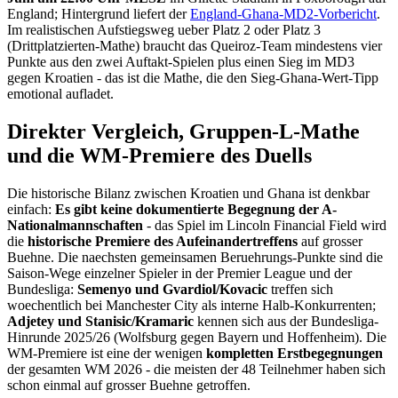
England; Hintergrund liefert der
England-Ghana-MD2-Vorbericht
.
Im realistischen Aufstiegsweg ueber Platz 2 oder Platz 3
(Drittplatzierten-Mathe) braucht das Queiroz-Team mindestens vier
Punkte aus den zwei Auftakt-Spielen plus einen Sieg im MD3
gegen Kroatien - das ist die Mathe, die den Sieg-Ghana-Wert-Tipp
emotional aufladet.
Direkter Vergleich, Gruppen-L-Mathe
und die WM-Premiere des Duells
Die historische Bilanz zwischen Kroatien und Ghana ist denkbar
einfach:
Es gibt keine dokumentierte Begegnung der A-
Nationalmannschaften
- das Spiel im Lincoln Financial Field wird
die
historische Premiere des Aufeinandertreffens
auf grosser
Buehne. Die naechsten gemeinsamen Beruehrungs-Punkte sind die
Saison-Wege einzelner Spieler in der Premier League und der
Bundesliga:
Semenyo und Gvardiol/Kovacic
treffen sich
woechentlich bei Manchester City als interne Halb-Konkurrenten;
Adjetey und Stanisic/Kramaric
kennen sich aus der Bundesliga-
Hinrunde 2025/26 (Wolfsburg gegen Bayern und Hoffenheim). Die
WM-Premiere ist eine der wenigen
kompletten Erstbegegnungen
der gesamten WM 2026 - die meisten der 48 Teilnehmer haben sich
schon einmal auf grosser Buehne getroffen.