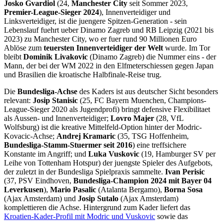
Josko Gvardiol
(24,
Manchester City
seit Sommer 2023,
Premier-League-Sieger 2024
), Innenverteidiger und
Linksverteidiger, ist die juengere Spitzen-Generation - sein
Lebenslauf fuehrt ueber Dinamo Zagreb und RB Leipzig (2021 bis
2023) zu Manchester City, wo er fuer rund 90 Millionen Euro
Ablöse zum
teuersten Innenverteidiger der Welt
wurde. Im Tor
bleibt
Dominik Livakovic
(Dinamo Zagreb) die Nummer eins - der
Mann, der bei der WM 2022 in den Elfmeterschiessen gegen Japan
und Brasilien die kroatische Halbfinale-Reise trug.
Die
Bundesliga-Achse
des Kaders ist aus deutscher Sicht besonders
relevant:
Josip Stanisic
(25, FC Bayern Muenchen, Champions-
League-Sieger 2020 als Jugendprofi) bringt defensive Flexibilitaet
als Aussen- und Innenverteidiger;
Lovro Majer
(28, VfL
Wolfsburg) ist die kreative Mittelfeld-Option hinter der Modric-
Kovacic-Achse;
Andrej Kramaric
(35, TSG Hoffenheim,
Bundesliga-Stamm-Stuermer seit 2016
) eine treffsichere
Konstante im Angriff; und
Luka Vuskovic
(19, Hamburger SV per
Leihe von Tottenham Hotspur) der juengste Spieler des Aufgebots,
der zuletzt in der Bundesliga Spielpraxis sammelte.
Ivan Perisic
(37, PSV Eindhoven,
Bundesliga-Champion 2024 mit Bayer 04
Leverkusen
),
Mario Pasalic
(Atalanta Bergamo),
Borna Sosa
(Ajax Amsterdam) und
Josip Sutalo
(Ajax Amsterdam)
komplettieren die Achse. Hintergrund zum Kader liefert das
Kroatien-Kader-Profil mit Modric und Vuskovic
sowie das