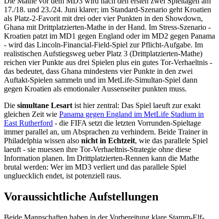
Die Mathe vor dem MD3 wird nach den ersten zwei Spieltagen am
17./18. und 23./24. Juni klarer; im Standard-Szenario geht Kroatien
als Platz-2-Favorit mit drei oder vier Punkten in den Showdown,
Ghana mit Drittplatzierten-Mathe in der Hand. Im Stress-Szenario -
Kroatien patzt im MD1 gegen England oder im MD2 gegen Panama
- wird das Lincoln-Financial-Field-Spiel zur Pflicht-Aufgabe. Im
realistischen Aufstiegsweg ueber Platz 3 (Drittplatzierten-Mathe)
reichen vier Punkte aus drei Spielen plus ein gutes Tor-Verhaeltnis -
das bedeutet, dass Ghana mindestens vier Punkte in den zwei
Auftakt-Spielen sammeln und im MetLife-Simultan-Spiel dann
gegen Kroatien als emotionaler Aussenseiter punkten muss.
Die
simultane Lesart
ist hier zentral: Das Spiel laeuft zur exakt
gleichen Zeit wie
Panama gegen England im MetLife Stadium in
East Rutherford
- die FIFA setzt die letzten Vorrunden-Spieltage
immer parallel an, um Absprachen zu verhindern. Beide Trainer in
Philadelphia wissen also
nicht in Echtzeit
, wie das parallele Spiel
laeuft - sie muessen ihre Tor-Verhaeltnis-Strategie ohne diese
Information planen. Im Drittplatzierten-Rennen kann die Mathe
brutal werden: Wer im MD3 verliert und das parallele Spiel
ungluecklich endet, ist potenziell raus.
Voraussichtliche Aufstellungen
Beide Mannschaften haben in der Vorbereitung klare Stamm-Elf-