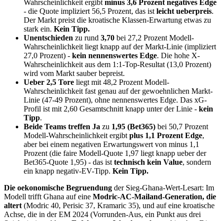
Wahrscheinlichkeit ergibt
minus 3,6 Prozent negatives Edge
- die Quote impliziert 56,5 Prozent, das ist
leicht ueberpreis
.
Der Markt preist die kroatische Klassen-Erwartung etwas zu
stark ein.
Kein Tipp.
Unentschieden
zu rund
3,70
bei 27,2 Prozent Modell-
Wahrscheinlichkeit liegt knapp auf der Markt-Linie (impliziert
27,0 Prozent) -
kein nennenswertes Edge
. Die hohe X-
Wahrscheinlichkeit aus dem 1:1-Top-Resultat (13,0 Prozent)
wird vom Markt sauber bepreist.
Ueber 2,5 Tore
liegt mit 48,2 Prozent Modell-
Wahrscheinlichkeit fast genau auf der gewoehnlichen Markt-
Linie (47-49 Prozent), ohne nennenswertes Edge. Das xG-
Profil ist mit 2,60 Gesamtschnitt knapp unter der Linie -
kein
Tipp
.
Beide Teams treffen Ja
zu
1,95 (Bet365)
bei 50,7 Prozent
Modell-Wahrscheinlichkeit ergibt
plus 1,1 Prozent Edge
,
aber bei einem negativen Erwartungswert von minus 1,1
Prozent (die faire Modell-Quote 1,97 liegt knapp ueber der
Bet365-Quote 1,95) - das ist
technisch kein Value
, sondern
ein knapp negativ-EV-Tipp.
Kein Tipp.
Die oekonomische Begruendung
der Sieg-Ghana-Wert-Lesart: Im
Modell trifft Ghana auf eine
Modric-AC-Mailand-Generation, die
altert
(Modric 40, Perisic 37, Kramaric 35), und auf eine kroatische
Achse, die in der EM 2024 (Vorrunden-Aus, ein Punkt aus drei