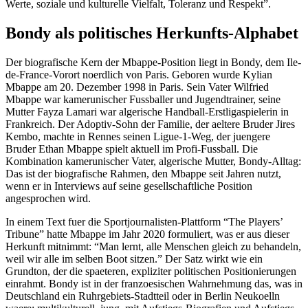
Werte, soziale und kulturelle Vielfalt, Toleranz und Respekt”.
Bondy als politisches Herkunfts-Alphabet
Der biografische Kern der Mbappe-Position liegt in Bondy, dem Ile-
de-France-Vorort noerdlich von Paris. Geboren wurde Kylian
Mbappe am 20. Dezember 1998 in Paris. Sein Vater Wilfried
Mbappe war kamerunischer Fussballer und Jugendtrainer, seine
Mutter Fayza Lamari war algerische Handball-Erstligaspielerin in
Frankreich. Der Adoptiv-Sohn der Familie, der aeltere Bruder Jires
Kembo, machte in Rennes seinen Ligue-1-Weg, der juengere
Bruder Ethan Mbappe spielt aktuell im Profi-Fussball. Die
Kombination kamerunischer Vater, algerische Mutter, Bondy-Alltag:
Das ist der biografische Rahmen, den Mbappe seit Jahren nutzt,
wenn er in Interviews auf seine gesellschaftliche Position
angesprochen wird.
In einem Text fuer die Sportjournalisten-Plattform “The Players’
Tribune” hatte Mbappe im Jahr 2020 formuliert, was er aus dieser
Herkunft mitnimmt: “Man lernt, alle Menschen gleich zu behandeln,
weil wir alle im selben Boot sitzen.” Der Satz wirkt wie ein
Grundton, der die spaeteren, expliziter politischen Positionierungen
einrahmt. Bondy ist in der franzoesischen Wahrnehmung das, was in
Deutschland ein Ruhrgebiets-Stadtteil oder in Berlin Neukoelln