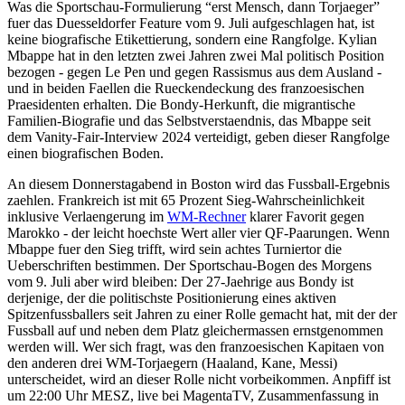
Was die Sportschau-Formulierung “erst Mensch, dann Torjaeger”
fuer das Duesseldorfer Feature vom 9. Juli aufgeschlagen hat, ist
keine biografische Etikettierung, sondern eine Rangfolge. Kylian
Mbappe hat in den letzten zwei Jahren zwei Mal politisch Position
bezogen - gegen Le Pen und gegen Rassismus aus dem Ausland -
und in beiden Faellen die Rueckendeckung des franzoesischen
Praesidenten erhalten. Die Bondy-Herkunft, die migrantische
Familien-Biografie und das Selbstverstaendnis, das Mbappe seit
dem Vanity-Fair-Interview 2024 verteidigt, geben dieser Rangfolge
einen biografischen Boden.
An diesem Donnerstagabend in Boston wird das Fussball-Ergebnis
zaehlen. Frankreich ist mit 65 Prozent Sieg-Wahrscheinlichkeit
inklusive Verlaengerung im
WM-Rechner
klarer Favorit gegen
Marokko - der leicht hoechste Wert aller vier QF-Paarungen. Wenn
Mbappe fuer den Sieg trifft, wird sein achtes Turniertor die
Ueberschriften bestimmen. Der Sportschau-Bogen des Morgens
vom 9. Juli aber wird bleiben: Der 27-Jaehrige aus Bondy ist
derjenige, der die politischste Positionierung eines aktiven
Spitzenfussballers seit Jahren zu einer Rolle gemacht hat, mit der der
Fussball auf und neben dem Platz gleichermassen ernstgenommen
werden will. Wer sich fragt, was den franzoesischen Kapitaen von
den anderen drei WM-Torjaegern (Haaland, Kane, Messi)
unterscheidet, wird an dieser Rolle nicht vorbeikommen. Anpfiff ist
um 22:00 Uhr MESZ, live bei MagentaTV, Zusammenfassung in