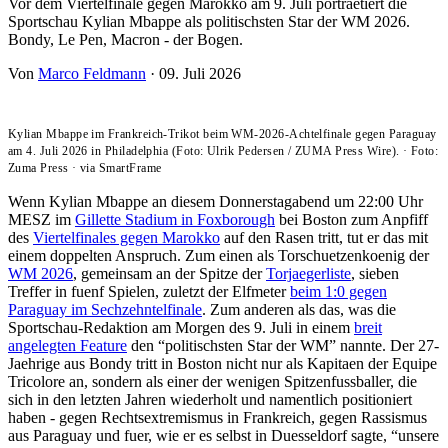
Vor dem Viertelfinale gegen Marokko am 9. Juli portraetiert die
Sportschau Kylian Mbappe als politischsten Star der WM 2026.
Bondy, Le Pen, Macron - der Bogen.
Von
Marco Feldmann
·
09. Juli 2026
Kylian Mbappe im Frankreich-Trikot beim WM-2026-Achtelfinale gegen Paraguay
am 4. Juli 2026 in Philadelphia (Foto: Ulrik Pedersen / ZUMA Press Wire).
·
Foto:
Zuma Press
·
via SmartFrame
Wenn Kylian Mbappe an diesem Donnerstagabend um 22:00 Uhr
MESZ im
Gillette Stadium in Foxborough
bei Boston zum Anpfiff
des
Viertelfinales gegen Marokko
auf den Rasen tritt, tut er das mit
einem doppelten Anspruch. Zum einen als Torschuetzenkoenig der
WM 2026
, gemeinsam an der Spitze der
Torjaegerliste
, sieben
Treffer in fuenf Spielen, zuletzt der Elfmeter
beim 1:0 gegen
Paraguay im Sechzehntelfinale
. Zum anderen als das, was die
Sportschau-Redaktion am Morgen des 9. Juli in einem
breit
angelegten Feature
den “politischsten Star der WM” nannte. Der 27-
Jaehrige aus Bondy tritt in Boston nicht nur als Kapitaen der Equipe
Tricolore an, sondern als einer der wenigen Spitzenfussballer, die
sich in den letzten Jahren wiederholt und namentlich positioniert
haben - gegen Rechtsextremismus in Frankreich, gegen Rassismus
aus Paraguay und fuer, wie er es selbst in Duesseldorf sagte, “unsere