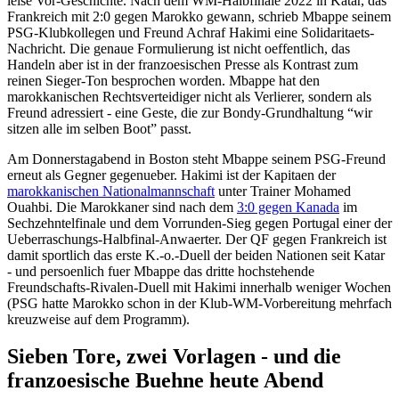
leise Vor-Geschichte. Nach dem WM-Halbfinale 2022 in Katar, das
Frankreich mit 2:0 gegen Marokko gewann, schrieb Mbappe seinem
PSG-Klubkollegen und Freund Achraf Hakimi eine Solidaritaets-
Nachricht. Die genaue Formulierung ist nicht oeffentlich, das
Handeln aber ist in der franzoesischen Presse als Kontrast zum
reinen Sieger-Ton besprochen worden. Mbappe hat den
marokkanischen Rechtsverteidiger nicht als Verlierer, sondern als
Freund adressiert - eine Geste, die zur Bondy-Grundhaltung “wir
sitzen alle im selben Boot” passt.
Am Donnerstagabend in Boston steht Mbappe seinem PSG-Freund
erneut als Gegner gegenueber. Hakimi ist der Kapitaen der
marokkanischen Nationalmannschaft
unter Trainer Mohamed
Ouahbi. Die Marokkaner sind nach dem
3:0 gegen Kanada
im
Sechzehntelfinale und dem Vorrunden-Sieg gegen Portugal einer der
Ueberraschungs-Halbfinal-Anwaerter. Der QF gegen Frankreich ist
damit sportlich das erste K.-o.-Duell der beiden Nationen seit Katar
- und persoenlich fuer Mbappe das dritte hochstehende
Freundschafts-Rivalen-Duell mit Hakimi innerhalb weniger Wochen
(PSG hatte Marokko schon in der Klub-WM-Vorbereitung mehrfach
kreuzweise auf dem Programm).
Sieben Tore, zwei Vorlagen - und die
franzoesische Buehne heute Abend