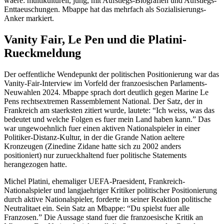
waere: multikulturell, jung, mit Aufstiegs-Biografien und Aufstiegs-
Enttaeuschungen. Mbappe hat das mehrfach als Sozialisierungs-
Anker markiert.
Vanity Fair, Le Pen und die Platini-
Rueckmeldung
Der oeffentliche Wendepunkt der politischen Positionierung war das
Vanity-Fair-Interview im Vorfeld der franzoesischen Parlaments-
Neuwahlen 2024. Mbappe sprach dort deutlich gegen Marine Le
Pens rechtsextremen Rassemblement National. Der Satz, der in
Frankreich am staerksten zitiert wurde, lautete: “Ich weiss, was das
bedeutet und welche Folgen es fuer mein Land haben kann.” Das
war ungewoehnlich fuer einen aktiven Nationalspieler in einer
Politiker-Distanz-Kultur, in der die Grande Nation aeltere
Kronzeugen (Zinedine Zidane hatte sich zu 2002 anders
positioniert) nur zurueckhaltend fuer politische Statements
herangezogen hatte.
Michel Platini, ehemaliger UEFA-Praesident, Frankreich-
Nationalspieler und langjaehriger Kritiker politischer Positionierung
durch aktive Nationalspieler, forderte in seiner Reaktion politische
Neutralitaet ein. Sein Satz an Mbappe: “Du spielst fuer alle
Franzosen.” Die Aussage stand fuer die franzoesische Kritik an