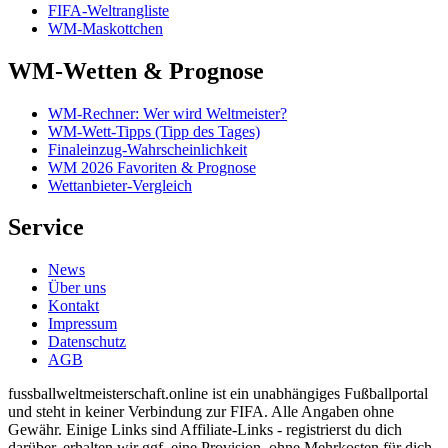
FIFA-Weltrangliste
WM-Maskottchen
WM-Wetten & Prognose
WM-Rechner: Wer wird Weltmeister?
WM-Wett-Tipps (Tipp des Tages)
Finaleinzug-Wahrscheinlichkeit
WM 2026 Favoriten & Prognose
Wettanbieter-Vergleich
Service
News
Über uns
Kontakt
Impressum
Datenschutz
AGB
fussballweltmeisterschaft.online ist ein unabhängiges Fußballportal
und steht in keiner Verbindung zur FIFA. Alle Angaben ohne
Gewähr. Einige Links sind Affiliate-Links - registrierst du dich
darüber, erhalten wir ggf. eine Provision, ohne Mehrkosten für dich.