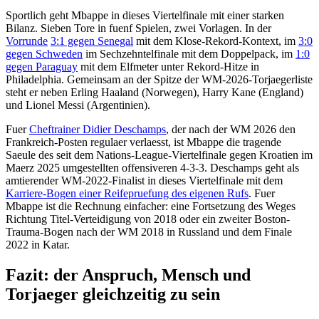
Sportlich geht Mbappe in dieses Viertelfinale mit einer starken
Bilanz. Sieben Tore in fuenf Spielen, zwei Vorlagen. In der
Vorrunde
3:1 gegen Senegal
mit dem Klose-Rekord-Kontext, im
3:0
gegen Schweden
im Sechzehntelfinale mit dem Doppelpack, im
1:0
gegen Paraguay
mit dem Elfmeter unter Rekord-Hitze in
Philadelphia. Gemeinsam an der Spitze der WM-2026-Torjaegerliste
steht er neben Erling Haaland (Norwegen), Harry Kane (England)
und Lionel Messi (Argentinien).
Fuer
Cheftrainer Didier Deschamps
, der nach der WM 2026 den
Frankreich-Posten regulaer verlaesst, ist Mbappe die tragende
Saeule des seit dem Nations-League-Viertelfinale gegen Kroatien im
Maerz 2025 umgestellten offensiveren 4-3-3. Deschamps geht als
amtierender WM-2022-Finalist in dieses Viertelfinale mit dem
Karriere-Bogen einer Reifepruefung des eigenen Rufs
. Fuer
Mbappe ist die Rechnung einfacher: eine Fortsetzung des Weges
Richtung Titel-Verteidigung von 2018 oder ein zweiter Boston-
Trauma-Bogen nach der WM 2018 in Russland und dem Finale
2022 in Katar.
Fazit: der Anspruch, Mensch und
Torjaeger gleichzeitig zu sein