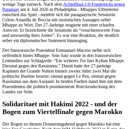
wenige Tage zurueck. Nach dem
Achtelfinal-1:0 Frankreichs gegen
Paraguay
am 4. Juli 2026 in Philadelphia - Mbappes Elfmetertor
entschied das Spiel - meldete sich die paraguayische Senatorin
Celese Amarilla de Boccia mit rassistischen Aussagen ueber
Mbappe zu Wort. Der 27-Jaehrige reagierte mit einer scharfen
Antwort. Er bezeichnete die Senatorin als “verachtenswerte Frau
und unwuerdig ihres Amtes”. Es war eine Reaktion, die deutlich
ueber ein diplomatisches Statement hinausging.
Der franzoesische Praesident Emmanuel Macron stellte sich
oeffentlich hinter Mbappe. Sein Satz wurde in den franzoesischen
Leitmedien zur Schlagzeile: “Ein weiteres Tor fuer Kylian Mbappe.
Diesmal gegen den Rassismus.” Damit hatte der 27-jaehrige
Kapitaen der Grande Nation binnen zweier Jahre zwei Mal die
politische Buehne besetzt: einmal gegen Le Pen, einmal gegen
Rassismus aus dem Ausland. In beiden Faellen stand ihm mit dem
Praesidenten die politisch prominenteste Rueckendeckung des
Landes zur Seite.
Solidaritaet mit Hakimi 2022 - und der
Bogen zum Viertelfinale gegen Marokko
Der Bogen zu diesem Donnerstagabend gegen Marokko hat eine