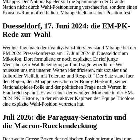
Mbappe: Der Nationalspieler soll die Spannungen der Grande
Nation nicht durch Wahl-Positionierung verschaerfen, sondern einen
Konsens-Raum offen halten. Mbappe hielt an seiner Position fest.
Duesseldorf, 17. Juni 2024: die EM-PK-
Rede zur Wahl
Wenige Tage nach dem Vanity-Fair-Interview stand Mbappe bei der
EM-2024-Pressekonferenz am 17. Juni 2024 in Duesseldorf am
Mikrofon. Dort formulierte er noch expliziter. Er rief junge
Menschen zur Wahlbeteiligung auf und sagte woertlich: “Wir
muessen uns mit unseren Werten identifizieren, mit sozialer und
kultureller Vielfalt, mit Toleranz und Respekt.” Der Satz stand fuer
den Bogen, den Mbappe zwischen der Bondy-Herkunft, seiner
Nationalspieler-Rolle und der politischen Frage nach Werten in
Frankreich spannt. Es war einer der wenigen Momente in der EM-
2024-PK-Historie, in der ein aktiver Kapitaen der Equipe Tricolore
eine explizite Wahl-Position vertreten hat.
Juli 2026: die Paraguay-Senatorin und
die Macron-Rueckendeckung
Der zweite Grosse Bogen der politischen Positionierung liegt nur