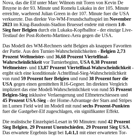
Nova, das die Elf unter Marc Wilmots mit Toren von Kevin De
Bruyne in der 93. Minute und Romelu Lukaku in der 105. Minute
erreichte, waehrend Julian Green in der 107. Minute fuer die USA
verkuerzte. Das direkte Vor-WM-Freundschaftsspiel im
November
2023
im King-Baudouin-Stadion Bruessel endete mit einem
1:0-
Sieg fuer Belgien
durch ein Lukaku-Kopfballtor - der einzige Live-
Testlauf der Post-Roberto-Martinez-Aera gegen die USA.
Das Modell des WM-Rechners sieht Belgien als knappen Favoriten
der Partie. Aus den Turnier-Wahrscheinlichkeiten -
Belgien 2,73
Prozent Weltmeister-
und
36,68 Prozent Viertelfinal-
Wahrscheinlichkeit
vor Turnierbeginn,
USA 0,38 Prozent
Weltmeister-
und
13,87 Prozent Viertelfinal-Wahrscheinlichkeit
-
ergibt sich eine konditionale Achtelfinal-Sieg-Wahrscheinlichkeit
von rund
59 Prozent fuer Belgien
und rund
38 Prozent fuer die
USA
gegen einen gemittelten R16-Gegner. Im direkten Vergleich
impliziert das eine Modell-Wahrscheinlichkeit von rund
55 Prozent
Belgien-Sieg
inklusive Verlaengerung und Elfmeterschiessen und
45 Prozent USA-Sieg
- der Home-Advantage der Stars and Stripes
im Lumen Field wird im Modell mit rund
sechs Prozent-Punkten
fuer die Gastgeber-Elf zugeschlagen, ein signifikanter Effekt.
Die realistische Einzelspiel-Lesart in 90 Minuten: rund
42 Prozent
Sieg Belgien
,
29 Prozent Unentschieden
,
29 Prozent Sieg USA
.
Das erwartete Ergebnis liegt bei
1,4:1,1
mit einer erwarteten Tor-