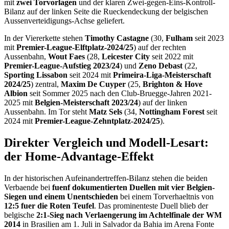
mit
zwei Torvorlagen
und der klaren Zwei-gegen-Eins-Kontroll-
Bilanz auf der linken Seite die Rueckendeckung der belgischen
Aussenverteidigungs-Achse geliefert.
In der Viererkette stehen
Timothy Castagne
(30,
Fulham
seit 2023
mit
Premier-League-Elftplatz-2024/25
) auf der rechten
Aussenbahn,
Wout Faes
(28,
Leicester City
seit 2022 mit
Premier-League-Aufstieg 2023/24
) und
Zeno Debast
(22,
Sporting Lissabon
seit 2024 mit
Primeira-Liga-Meisterschaft
2024/25
) zentral,
Maxim De Cuyper
(25,
Brighton & Hove
Albion
seit Sommer 2025 nach den Club-Bruegge-Jahren 2021-
2025 mit
Belgien-Meisterschaft 2023/24
) auf der linken
Aussenbahn. Im Tor steht
Matz Sels
(34,
Nottingham Forest
seit
2024 mit
Premier-League-Zehntplatz-2024/25
).
Direkter Vergleich und Modell-Lesart:
der Home-Advantage-Effekt
In der historischen Aufeinandertreffen-Bilanz stehen die beiden
Verbaende bei
fuenf dokumentierten Duellen mit vier Belgien-
Siegen und einem Unentschieden
bei einem Torverhaeltnis von
12:5 fuer die Roten Teufel
. Das prominenteste Duell blieb der
belgische
2:1-Sieg nach Verlaengerung im Achtelfinale der WM
2014
in Brasilien am 1. Juli in Salvador da Bahia im Arena Fonte