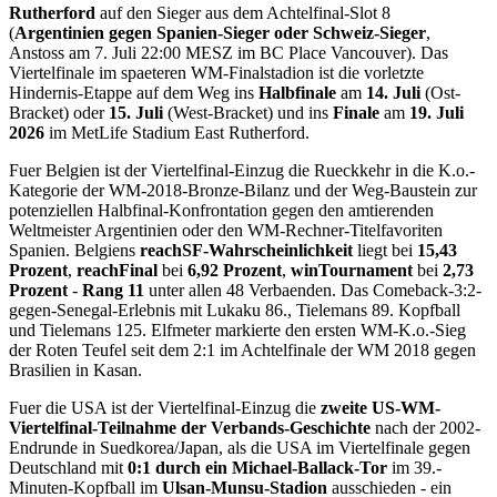
Rutherford
auf den Sieger aus dem Achtelfinal-Slot 8
(
Argentinien gegen Spanien-Sieger oder Schweiz-Sieger
,
Anstoss am 7. Juli 22:00 MESZ im BC Place Vancouver). Das
Viertelfinale im spaeteren WM-Finalstadion ist die vorletzte
Hindernis-Etappe auf dem Weg ins
Halbfinale
am
14. Juli
(Ost-
Bracket) oder
15. Juli
(West-Bracket) und ins
Finale
am
19. Juli
2026
im MetLife Stadium East Rutherford.
Fuer Belgien ist der Viertelfinal-Einzug die Rueckkehr in die K.o.-
Kategorie der WM-2018-Bronze-Bilanz und der Weg-Baustein zur
potenziellen Halbfinal-Konfrontation gegen den amtierenden
Weltmeister Argentinien oder den WM-Rechner-Titelfavoriten
Spanien. Belgiens
reachSF-Wahrscheinlichkeit
liegt bei
15,43
Prozent
,
reachFinal
bei
6,92 Prozent
,
winTournament
bei
2,73
Prozent
-
Rang 11
unter allen 48 Verbaenden. Das Comeback-3:2-
gegen-Senegal-Erlebnis mit Lukaku 86., Tielemans 89. Kopfball
und Tielemans 125. Elfmeter markierte den ersten WM-K.o.-Sieg
der Roten Teufel seit dem 2:1 im Achtelfinale der WM 2018 gegen
Brasilien in Kasan.
Fuer die USA ist der Viertelfinal-Einzug die
zweite US-WM-
Viertelfinal-Teilnahme der Verbands-Geschichte
nach der 2002-
Endrunde in Suedkorea/Japan, als die USA im Viertelfinale gegen
Deutschland mit
0:1 durch ein Michael-Ballack-Tor
im 39.-
Minuten-Kopfball im
Ulsan-Munsu-Stadion
ausschieden - ein