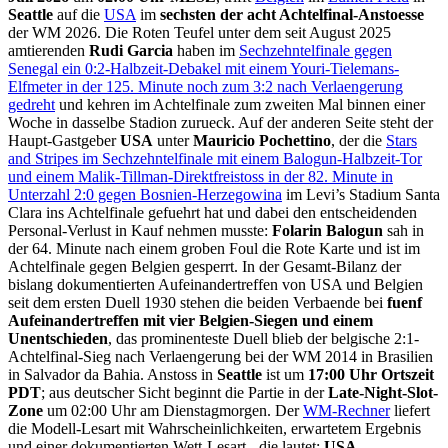
Seattle
auf die
USA
im
sechsten der acht Achtelfinal-Anstoesse
der WM 2026. Die Roten Teufel unter dem seit August 2025
amtierenden
Rudi Garcia
haben im
Sechzehntelfinale gegen
Senegal ein 0:2-Halbzeit-Debakel mit einem Youri-Tielemans-
Elfmeter in der 125. Minute noch zum 3:2 nach Verlaengerung
gedreht
und kehren im Achtelfinale zum zweiten Mal binnen einer
Woche in dasselbe Stadion zurueck. Auf der anderen Seite steht der
Haupt-Gastgeber
USA
unter
Mauricio Pochettino
, der die
Stars
and Stripes im Sechzehntelfinale mit einem Balogun-Halbzeit-Tor
und einem Malik-Tillman-Direktfreistoss in der 82. Minute in
Unterzahl 2:0 gegen Bosnien-Herzegowina
im Levi’s Stadium Santa
Clara ins Achtelfinale gefuehrt hat und dabei den entscheidenden
Personal-Verlust in Kauf nehmen musste:
Folarin Balogun
sah in
der 64. Minute nach einem groben Foul die Rote Karte und ist im
Achtelfinale gegen Belgien gesperrt. In der Gesamt-Bilanz der
bislang dokumentierten Aufeinandertreffen von USA und Belgien
seit dem ersten Duell 1930 stehen die beiden Verbaende bei
fuenf
Aufeinandertreffen mit vier Belgien-Siegen und einem
Unentschieden
, das prominenteste Duell blieb der belgische 2:1-
Achtelfinal-Sieg nach Verlaengerung bei der WM 2014 in Brasilien
in Salvador da Bahia. Anstoss in
Seattle
ist um
17:00 Uhr Ortszeit
PDT
; aus deutscher Sicht beginnt die Partie in der
Late-Night-Slot-
Zone
um 02:00 Uhr am Dienstagmorgen. Der
WM-Rechner
liefert
die Modell-Lesart mit Wahrscheinlichkeiten, erwartetem Ergebnis
und einer dokumentierten Wett-Lesart - die lautet:
USA