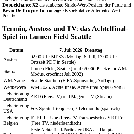
Doppelchance X2
als sauberste Single-Wert-Position der Partie und
Kevin De Bruyne Torvorlage
als spekulative Alternativ-Wert-
Position.
Termin, Anstoss und TV: das Achtelfinal-
Spiel im Lumen Field Seattle
Datum
7. Juli 2026, Dienstag
02:00 Uhr MESZ (Montag, 6. Juli, 17:00 Uhr
Anstoss
Ortszeit PDT in Seattle)
Lumen Field, Seattle (rund 69.000 Plaetze im WM-
Stadion
Modus, eroeffnet Juli 2002)
WM-Name
Seattle Stadium (FIFA-Sponsoring-Auflage)
Wettbewerb
WM 2026, Achtelfinale, Achtelfinal-Spiel 6 von 8
Uebertragung
ARD (Free-TV) und MagentaTV (Stream)
Deutschland
Uebertragung
Fox Sports 1 (englisch) / Telemundo (spanisch)
USA
Uebertragung
RTBF La Une (Free-TV, franzoesisch) / VRT Een
Belgien
(Free-TV, niederlaendisch)
Erste Achtelfinal-Partie der USA als Haupt-