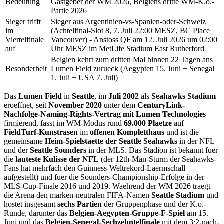
Bedeutung
Gastgeber der WM 2026, Belgiens dritte WM-K.o.-
Partie 2026
Sieger trifft
Sieger aus Argentinien-vs-Spanien-oder-Schweiz
im
(Achtelfinal-Slot 8, 7. Juli 22:00 MESZ, BC Place
Viertelfinale
Vancouver) - Anstoss QF am 12. Juli 2026 um 02:00
auf
Uhr MESZ im MetLife Stadium East Rutherford
Belgien kehrt zum dritten Mal binnen 22 Tagen ans
Besonderheit
Lumen Field zurueck (Aegypten 15. Juni + Senegal
1. Juli + USA 7. Juli)
Das
Lumen Field
in
Seattle
, im
Juli 2002
als
Seahawks Stadium
eroeffnet, seit
November 2020
unter dem
CenturyLink-
Nachfolge-Naming-Rights-Vertrag mit Lumen Technologies
firmierend, fasst im WM-Modus rund
69.000 Plaetze
auf
FieldTurf-Kunstrasen
im
offenen Kompletthaus
und ist die
gemeinsame
Heim-Spielstaette der Seattle Seahawks
in der NFL
und der
Seattle Sounders
in der MLS. Das Stadion ist bekannt fuer
die
lauteste Kulisse der NFL
(der 12th-Man-Sturm der Seahawks-
Fans hat mehrfach den Guinness-Weltrekord-Laermschall
aufgestellt) und fuer die Sounders-Championship-Erfolge in der
MLS-Cup-Finale 2016 und 2019. Waehrend der WM 2026 traegt
die Arena den marken-neutralen FIFA-Namen
Seattle Stadium
und
hostet insgesamt
sechs Partien
der Gruppenphase und der K.o.-
Runde, darunter das
Belgien-Aegypten-Gruppe-F-Spiel
am 15.
Juni und das
Belgien-Senegal-Sechzehntelfinale
mit dem 3:2-nach-