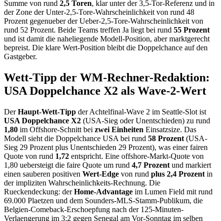
Summe von rund
2,5 Toren
, klar unter der 3,5-Tor-Referenz und in
der Zone der Unter-2,5-Tore-Wahrscheinlichkeit von rund 48
Prozent gegenueber der Ueber-2,5-Tore-Wahrscheinlichkeit von
rund 52 Prozent. Beide Teams treffen Ja liegt bei rund
55 Prozent
und ist damit die naheliegende Modell-Position, aber marktgerecht
bepreist. Die klare Wert-Position bleibt die Doppelchance auf den
Gastgeber.
Wett-Tipp der WM-Rechner-Redaktion:
USA Doppelchance X2 als Wave-2-Wert
Der
Haupt-Wett-Tipp
der Achtelfinal-Wave 2 im Seattle-Slot ist
USA Doppelchance X2
(USA-Sieg oder Unentschieden) zu rund
1,80
im Offshore-Schnitt bei
zwei Einheiten
Einsatzsize. Das
Modell sieht die Doppelchance USA bei rund
58 Prozent
(USA-
Sieg 29 Prozent plus Unentschieden 29 Prozent), was einer fairen
Quote von rund
1,72
entspricht. Eine offshore-Markt-Quote von
1,80 uebersteigt die faire Quote um rund
4,7 Prozent
und markiert
einen sauberen positiven
Wert-Edge
von rund
plus 2,4 Prozent
in
der impliziten Wahrscheinlichkeits-Rechnung. Die
Rueckendeckung: der
Home-Advantage
im Lumen Field mit rund
69.000 Plaetzen und dem Sounders-MLS-Stamm-Publikum, die
Belgien-Comeback-Erschoepfung nach der 125-Minuten-
Verlaengerung im 3:2 gegen Senegal am Vor-Sonntag im selben