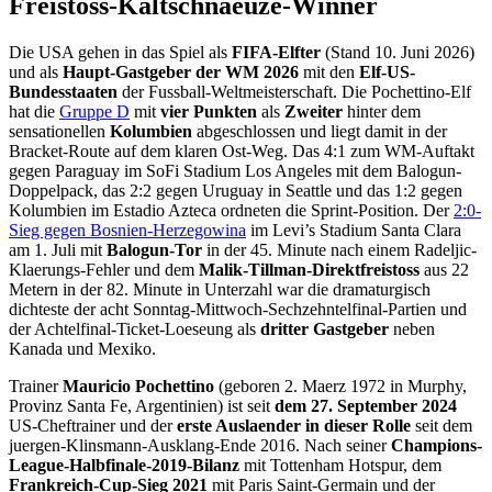
Freistoss-Kaltschnaeuze-Winner
Die USA gehen in das Spiel als
FIFA-Elfter
(Stand 10. Juni 2026)
und als
Haupt-Gastgeber der WM 2026
mit den
Elf-US-
Bundesstaaten
der Fussball-Weltmeisterschaft. Die Pochettino-Elf
hat die
Gruppe D
mit
vier Punkten
als
Zweiter
hinter dem
sensationellen
Kolumbien
abgeschlossen und liegt damit in der
Bracket-Route auf dem klaren Ost-Weg. Das 4:1 zum WM-Auftakt
gegen Paraguay im SoFi Stadium Los Angeles mit dem Balogun-
Doppelpack, das 2:2 gegen Uruguay in Seattle und das 1:2 gegen
Kolumbien im Estadio Azteca ordneten die Sprint-Position. Der
2:0-
Sieg gegen Bosnien-Herzegowina
im Levi’s Stadium Santa Clara
am 1. Juli mit
Balogun-Tor
in der 45. Minute nach einem Radeljic-
Klaerungs-Fehler und dem
Malik-Tillman-Direktfreistoss
aus 22
Metern in der 82. Minute in Unterzahl war die dramaturgisch
dichteste der acht Sonntag-Mittwoch-Sechzehntelfinal-Partien und
der Achtelfinal-Ticket-Loeseung als
dritter Gastgeber
neben
Kanada und Mexiko.
Trainer
Mauricio Pochettino
(geboren 2. Maerz 1972 in Murphy,
Provinz Santa Fe, Argentinien) ist seit
dem 27. September 2024
US-Cheftrainer und der
erste Auslaender in dieser Rolle
seit dem
juergen-Klinsmann-Ausklang-Ende 2016. Nach seiner
Champions-
League-Halbfinale-2019-Bilanz
mit Tottenham Hotspur, dem
Frankreich-Cup-Sieg 2021
mit Paris Saint-Germain und der