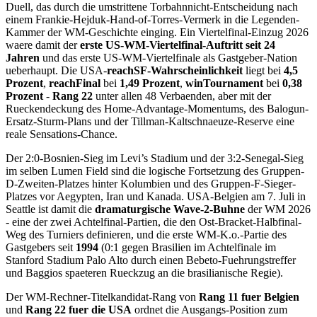
Duell, das durch die umstrittene Torbahnnicht-Entscheidung nach
einem Frankie-Hejduk-Hand-of-Torres-Vermerk in die Legenden-
Kammer der WM-Geschichte einging. Ein Viertelfinal-Einzug 2026
waere damit der
erste US-WM-Viertelfinal-Auftritt seit 24
Jahren
und das erste US-WM-Viertelfinale als Gastgeber-Nation
ueberhaupt. Die USA-
reachSF-Wahrscheinlichkeit
liegt bei
4,5
Prozent
,
reachFinal
bei
1,49 Prozent
,
winTournament
bei
0,38
Prozent
-
Rang 22
unter allen 48 Verbaenden, aber mit der
Rueckendeckung des Home-Advantage-Momentums, des Balogun-
Ersatz-Sturm-Plans und der Tillman-Kaltschnaeuze-Reserve eine
reale Sensations-Chance.
Der 2:0-Bosnien-Sieg im Levi’s Stadium und der 3:2-Senegal-Sieg
im selben Lumen Field sind die logische Fortsetzung des Gruppen-
D-Zweiten-Platzes hinter Kolumbien und des Gruppen-F-Sieger-
Platzes vor Aegypten, Iran und Kanada. USA-Belgien am 7. Juli in
Seattle ist damit die
dramaturgische Wave-2-Buhne
der WM 2026
- eine der zwei Achtelfinal-Partien, die den Ost-Bracket-Halbfinal-
Weg des Turniers definieren, und die erste WM-K.o.-Partie des
Gastgebers seit
1994
(0:1 gegen Brasilien im Achtelfinale im
Stanford Stadium Palo Alto durch einen Bebeto-Fuehrungstreffer
und Baggios spaeteren Rueckzug an die brasilianische Regie).
Der WM-Rechner-Titelkandidat-Rang von
Rang 11 fuer Belgien
und
Rang 22 fuer die USA
ordnet die Ausgangs-Position zum