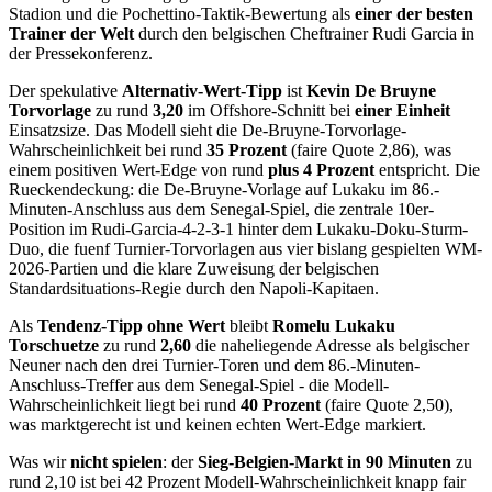
Stadion und die Pochettino-Taktik-Bewertung als
einer der besten
Trainer der Welt
durch den belgischen Cheftrainer Rudi Garcia in
der Pressekonferenz.
Der spekulative
Alternativ-Wert-Tipp
ist
Kevin De Bruyne
Torvorlage
zu rund
3,20
im Offshore-Schnitt bei
einer Einheit
Einsatzsize. Das Modell sieht die De-Bruyne-Torvorlage-
Wahrscheinlichkeit bei rund
35 Prozent
(faire Quote 2,86), was
einem positiven Wert-Edge von rund
plus 4 Prozent
entspricht. Die
Rueckendeckung: die De-Bruyne-Vorlage auf Lukaku im 86.-
Minuten-Anschluss aus dem Senegal-Spiel, die zentrale 10er-
Position im Rudi-Garcia-4-2-3-1 hinter dem Lukaku-Doku-Sturm-
Duo, die fuenf Turnier-Torvorlagen aus vier bislang gespielten WM-
2026-Partien und die klare Zuweisung der belgischen
Standardsituations-Regie durch den Napoli-Kapitaen.
Als
Tendenz-Tipp ohne Wert
bleibt
Romelu Lukaku
Torschuetze
zu rund
2,60
die naheliegende Adresse als belgischer
Neuner nach den drei Turnier-Toren und dem 86.-Minuten-
Anschluss-Treffer aus dem Senegal-Spiel - die Modell-
Wahrscheinlichkeit liegt bei rund
40 Prozent
(faire Quote 2,50),
was marktgerecht ist und keinen echten Wert-Edge markiert.
Was wir
nicht spielen
: der
Sieg-Belgien-Markt in 90 Minuten
zu
rund 2,10 ist bei 42 Prozent Modell-Wahrscheinlichkeit knapp fair