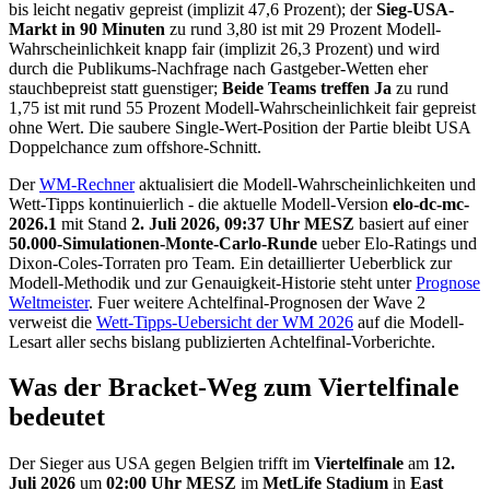
bis leicht negativ gepreist (implizit 47,6 Prozent); der
Sieg-USA-
Markt in 90 Minuten
zu rund 3,80 ist mit 29 Prozent Modell-
Wahrscheinlichkeit knapp fair (implizit 26,3 Prozent) und wird
durch die Publikums-Nachfrage nach Gastgeber-Wetten eher
stauchbepreist statt guenstiger;
Beide Teams treffen Ja
zu rund
1,75 ist mit rund 55 Prozent Modell-Wahrscheinlichkeit fair gepreist
ohne Wert. Die saubere Single-Wert-Position der Partie bleibt USA
Doppelchance zum offshore-Schnitt.
Der
WM-Rechner
aktualisiert die Modell-Wahrscheinlichkeiten und
Wett-Tipps kontinuierlich - die aktuelle Modell-Version
elo-dc-mc-
2026.1
mit Stand
2. Juli 2026, 09:37 Uhr MESZ
basiert auf einer
50.000-Simulationen-Monte-Carlo-Runde
ueber Elo-Ratings und
Dixon-Coles-Torraten pro Team. Ein detaillierter Ueberblick zur
Modell-Methodik und zur Genauigkeit-Historie steht unter
Prognose
Weltmeister
. Fuer weitere Achtelfinal-Prognosen der Wave 2
verweist die
Wett-Tipps-Uebersicht der WM 2026
auf die Modell-
Lesart aller sechs bislang publizierten Achtelfinal-Vorberichte.
Was der Bracket-Weg zum Viertelfinale
bedeutet
Der Sieger aus USA gegen Belgien trifft im
Viertelfinale
am
12.
Juli 2026
um
02:00 Uhr MESZ
im
MetLife Stadium
in
East