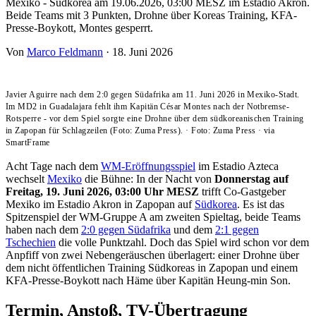
Mexiko - Südkorea am 19.06.2026, 03:00 MESZ im Estadio Akron.
Beide Teams mit 3 Punkten, Drohne über Koreas Training, KFA-
Presse-Boykott, Montes gesperrt.
Von
Marco Feldmann
·
18. Juni 2026
Javier Aguirre nach dem 2:0 gegen Südafrika am 11. Juni 2026 in Mexiko-Stadt.
Im MD2 in Guadalajara fehlt ihm Kapitän César Montes nach der Notbremse-
Rotsperre - vor dem Spiel sorgte eine Drohne über dem südkoreanischen Training
in Zapopan für Schlagzeilen (Foto: Zuma Press).
·
Foto: Zuma Press
·
via
SmartFrame
Acht Tage nach dem
WM-Eröffnungsspiel
im Estadio Azteca
wechselt
Mexiko
die Bühne: In der Nacht von
Donnerstag auf
Freitag, 19. Juni 2026, 03:00 Uhr MESZ
trifft Co-Gastgeber
Mexiko im Estadio Akron in Zapopan auf
Südkorea
. Es ist das
Spitzenspiel der WM-Gruppe A am zweiten Spieltag, beide Teams
haben nach dem
2:0 gegen Südafrika
und dem
2:1 gegen
Tschechien
die volle Punktzahl. Doch das Spiel wird schon vor dem
Anpfiff von zwei Nebengeräuschen überlagert: einer Drohne über
dem nicht öffentlichen Training Südkoreas in Zapopan und einem
KFA-Presse-Boykott nach Häme über Kapitän Heung-min Son.
Termin, Anstoß, TV-Übertragung