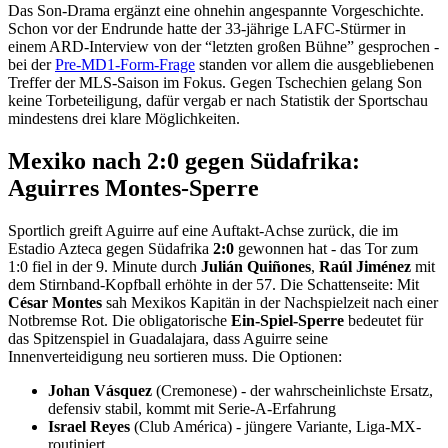
Das Son-Drama ergänzt eine ohnehin angespannte Vorgeschichte.
Schon vor der Endrunde hatte der 33-jährige LAFC-Stürmer in
einem ARD-Interview von der “letzten großen Bühne” gesprochen -
bei der
Pre-MD1-Form-Frage
standen vor allem die ausgebliebenen
Treffer der MLS-Saison im Fokus. Gegen Tschechien gelang Son
keine Torbeteiligung, dafür vergab er nach Statistik der Sportschau
mindestens drei klare Möglichkeiten.
Mexiko nach 2:0 gegen Südafrika:
Aguirres Montes-Sperre
Sportlich greift Aguirre auf eine Auftakt-Achse zurück, die im
Estadio Azteca gegen Südafrika
2:0
gewonnen hat - das Tor zum
1:0 fiel in der 9. Minute durch
Julián Quiñones
,
Raúl Jiménez
mit
dem Stirnband-Kopfball erhöhte in der 57. Die Schattenseite: Mit
César Montes
sah Mexikos Kapitän in der Nachspielzeit nach einer
Notbremse Rot. Die obligatorische
Ein-Spiel-Sperre
bedeutet für
das Spitzenspiel in Guadalajara, dass Aguirre seine
Innenverteidigung neu sortieren muss. Die Optionen:
Johan Vásquez
(Cremonese) - der wahrscheinlichste Ersatz,
defensiv stabil, kommt mit Serie-A-Erfahrung
Israel Reyes
(Club América) - jüngere Variante, Liga-MX-
routiniert