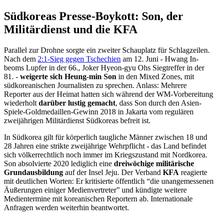
Südkoreas Presse-Boykott: Son, der
Militärdienst und die KFA
Parallel zur Drohne sorgte ein zweiter Schauplatz für Schlagzeilen.
Nach dem
2:1-Sieg gegen Tschechien
am 12. Juni - Hwang In-
beoms Lupfer in der 66., Joker Hyeon-gyu Ohs Siegtreffer in der
81. -
weigerte sich Heung-min Son
in den Mixed Zones, mit
südkoreanischen Journalisten zu sprechen. Anlass: Mehrere
Reporter aus der Heimat hatten sich während der WM-Vorbereitung
wiederholt
darüber lustig gemacht
, dass Son durch den Asien-
Spiele-Goldmedaillen-Gewinn 2018 in Jakarta vom regulären
zweijährigen Militärdienst Südkoreas befreit ist.
In Südkorea gilt für körperlich taugliche Männer zwischen 18 und
28 Jahren eine strikte zweijährige Wehrpflicht - das Land befindet
sich völkerrechtlich noch immer im Kriegszustand mit Nordkorea.
Son absolvierte 2020 lediglich eine
dreiwöchige militärische
Grundausbildung
auf der Insel Jeju. Der Verband
KFA
reagierte
mit deutlichen Worten: Er kritisierte öffentlich “die unangemessenen
Äußerungen einiger Medienvertreter” und kündigte weitere
Medientermine mit koreanischen Reportern ab. Internationale
Anfragen werden weiterhin beantwortet.