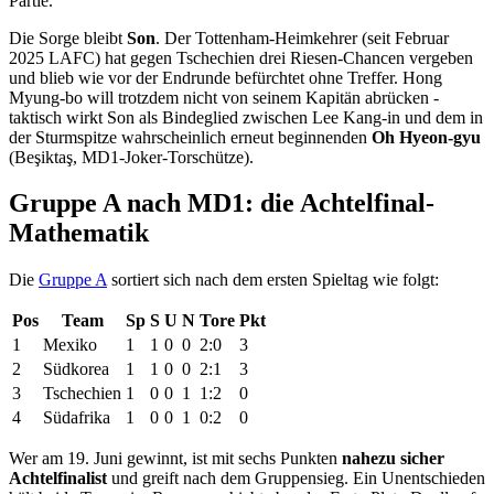
Partie.
Die Sorge bleibt
Son
. Der Tottenham-Heimkehrer (seit Februar
2025 LAFC) hat gegen Tschechien drei Riesen-Chancen vergeben
und blieb wie vor der Endrunde befürchtet ohne Treffer. Hong
Myung-bo will trotzdem nicht von seinem Kapitän abrücken -
taktisch wirkt Son als Bindeglied zwischen Lee Kang-in und dem in
der Sturmspitze wahrscheinlich erneut beginnenden
Oh Hyeon-gyu
(Beşiktaş, MD1-Joker-Torschütze).
Gruppe A nach MD1: die Achtelfinal-
Mathematik
Die
Gruppe A
sortiert sich nach dem ersten Spieltag wie folgt:
Pos
Team
Sp
S
U
N
Tore
Pkt
1
Mexiko
1
1
0
0
2:0
3
2
Südkorea
1
1
0
0
2:1
3
3
Tschechien
1
0
0
1
1:2
0
4
Südafrika
1
0
0
1
0:2
0
Wer am 19. Juni gewinnt, ist mit sechs Punkten
nahezu sicher
Achtelfinalist
und greift nach dem Gruppensieg. Ein Unentschieden