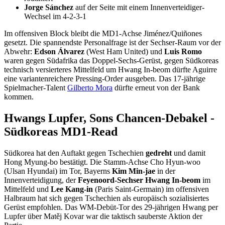
Jorge Sánchez
auf der Seite mit einem Innenverteidiger-
Wechsel im 4-2-3-1
Im offensiven Block bleibt die MD1-Achse Jiménez/Quiñones
gesetzt. Die spannendste Personalfrage ist der Sechser-Raum vor der
Abwehr:
Edson Álvarez
(West Ham United) und
Luis Romo
waren gegen Südafrika das Doppel-Sechs-Gerüst, gegen Südkoreas
technisch versierteres Mittelfeld um Hwang In-beom dürfte Aguirre
eine variantenreichere Pressing-Order ausgeben. Das 17-jährige
Spielmacher-Talent
Gilberto Mora
dürfte erneut von der Bank
kommen.
Hwangs Lupfer, Sons Chancen-Debakel -
Südkoreas MD1-Read
Südkorea hat den Auftakt gegen Tschechien
gedreht
und damit
Hong Myung-bo bestätigt. Die Stamm-Achse Cho Hyun-woo
(Ulsan Hyundai) im Tor, Bayerns
Kim Min-jae
in der
Innenverteidigung, der
Feyenoord-Sechser Hwang In-beom
im
Mittelfeld und
Lee Kang-in
(Paris Saint-Germain) im offensiven
Halbraum hat sich gegen Tschechien als europäisch sozialisiertes
Gerüst empfohlen. Das WM-Debüt-Tor des 29-jährigen Hwang per
Lupfer über Matěj Kovar war die taktisch sauberste Aktion der