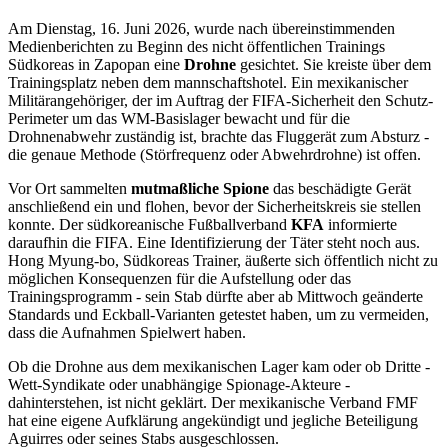
Am Dienstag, 16. Juni 2026, wurde nach übereinstimmenden
Medienberichten zu Beginn des nicht öffentlichen Trainings
Südkoreas in Zapopan eine
Drohne
gesichtet. Sie kreiste über dem
Trainingsplatz neben dem mannschaftshotel. Ein mexikanischer
Militärangehöriger, der im Auftrag der FIFA-Sicherheit den Schutz-
Perimeter um das WM-Basislager bewacht und für die
Drohnenabwehr zuständig ist, brachte das Fluggerät zum Absturz -
die genaue Methode (Störfrequenz oder Abwehrdrohne) ist offen.
Vor Ort sammelten
mutmaßliche Spione
das beschädigte Gerät
anschließend ein und flohen, bevor der Sicherheitskreis sie stellen
konnte. Der südkoreanische Fußballverband
KFA
informierte
daraufhin die FIFA. Eine Identifizierung der Täter steht noch aus.
Hong Myung-bo, Südkoreas Trainer, äußerte sich öffentlich nicht zu
möglichen Konsequenzen für die Aufstellung oder das
Trainingsprogramm - sein Stab dürfte aber ab Mittwoch geänderte
Standards und Eckball-Varianten getestet haben, um zu vermeiden,
dass die Aufnahmen Spielwert haben.
Ob die Drohne aus dem mexikanischen Lager kam oder ob Dritte -
Wett-Syndikate oder unabhängige Spionage-Akteure -
dahinterstehen, ist nicht geklärt. Der mexikanische Verband FMF
hat eine eigene Aufklärung angekündigt und jegliche Beteiligung
Aguirres oder seines Stabs ausgeschlossen.