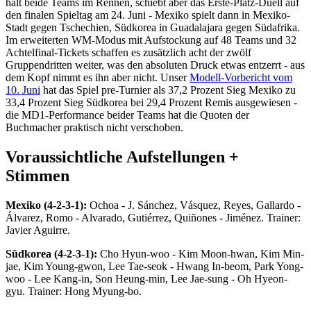
hält beide Teams im Rennen, schiebt aber das Erste-Platz-Duell auf
den finalen Spieltag am 24. Juni - Mexiko spielt dann in Mexiko-
Stadt gegen Tschechien, Südkorea in Guadalajara gegen Südafrika.
Im erweiterten WM-Modus mit Aufstockung auf 48 Teams und 32
Achtelfinal-Tickets schaffen es zusätzlich acht der zwölf
Gruppendritten weiter, was den absoluten Druck etwas entzerrt - aus
dem Kopf nimmt es ihn aber nicht. Unser
Modell-Vorbericht vom
10. Juni
hat das Spiel pre-Turnier als 37,2 Prozent Sieg Mexiko zu
33,4 Prozent Sieg Südkorea bei 29,4 Prozent Remis ausgewiesen -
die MD1-Performance beider Teams hat die Quoten der
Buchmacher praktisch nicht verschoben.
Voraussichtliche Aufstellungen +
Stimmen
Mexiko (4-2-3-1):
Ochoa - J. Sánchez, Vásquez, Reyes, Gallardo -
Álvarez, Romo - Alvarado, Gutiérrez, Quiñones - Jiménez. Trainer:
Javier Aguirre.
Südkorea (4-2-3-1):
Cho Hyun-woo - Kim Moon-hwan, Kim Min-
jae, Kim Young-gwon, Lee Tae-seok - Hwang In-beom, Park Yong-
woo - Lee Kang-in, Son Heung-min, Lee Jae-sung - Oh Hyeon-
gyu. Trainer: Hong Myung-bo.