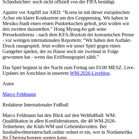
Schiedsrichter: noch nicht offiziell von der FIFA bestätigt.
Aguirre vor Anpfiff zur ARD: “Korea ist mit dieser europäischen
Achse ein klarer Konkurrent um den Gruppensieg. Wir haben in
Mexiko-Stadt einen ersten Punktekuchen geholt, jetzt wollen wir
den zweiten dazustellen.” Hong Myung-bo gab seine
Pressekonferenz - nach dem KFA-Boykott der koreanischen Presse
- vor wenigen internationalen Reportern: “Wir haben den Auftakt-
Druck rausgespielt. Jetzt wollen wir unser Spiel gegen einen
Gastgeber spielen, der zu Hause noch nie zweimal in Folge
gewonnen hat - wenn das Eröffnungsspiel zählt.”
Das Spiel beginnt in der Nacht zum Freitag um 03:00 MESZ. Live-
Updates im Anschluss in unserem
WM-2026-Liveblog
.
Autor
Marco Feldmann
Redakteur Internationaler Fußball
Marco Feldmann hat den Blick auf den Weltfußball: WM-
Qualifikation in allen Konföderationen, die 48 WM-2026-
Teilnehmer, die Klub-WM und Geheimfavoriten. Bei
fussballweltmeisterschaft.online ordnet er ein, wer in Nordamerika
für Überraschungen sorgen kann.