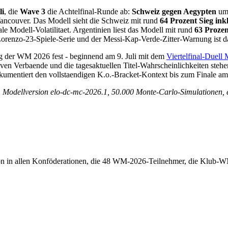
li
, die
Wave 3
die Achtelfinal-Runde ab:
Schweiz gegen Aegypten
um 
couver. Das Modell sieht die Schweiz mit rund
64 Prozent Sieg ink
le Modell-Volatilitaet. Argentinien liest das Modell mit rund
63 Prozen
renzo-23-Spiele-Serie und der Messi-Kap-Verde-Zitter-Warnung ist das
ng der WM 2026 fest - beginnend am 9. Juli mit dem
Viertelfinal-Duell
iven Verbaende und die tagesaktuellen Titel-Wahrscheinlichkeiten steh
umentiert den vollstaendigen K.o.-Bracket-Kontext bis zum Finale am
Modellversion elo-dc-mc-2026.1, 50.000 Monte-Carlo-Simulationen, e
n in allen Konföderationen, die 48 WM-2026-Teilnehmer, die Klub-WM 