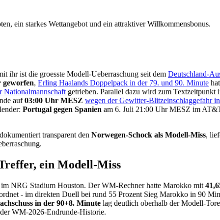
ten, ein starkes Wettangebot und ein attraktiver Willkommensbonus.
it ihr ist die groesste Modell-Ueberraschung seit dem
Deutschland-Aus
r geworfen
,
Erling Haalands Doppelpack in der 79. und 90. Minute
hat
r Nationalmannschaft
getrieben. Parallel dazu wird zum Textzeitpunkt
unde auf
03:00 Uhr MESZ
wegen der Gewitter-Blitzeinschlaggefahr i
lender:
Portugal gegen Spanien
am 6. Juli 21:00 Uhr MESZ im AT&T
, dokumentiert transparent den
Norwegen-Schock als Modell-Miss
, li
eberraschung.
reffer, ein Modell-Miss
uli im NRG Stadium Houston. Der WM-Rechner hatte Marokko mit
41,6
eordnet - im direkten Duell bei rund 55 Prozent Sieg Marokko in 90 Min
chschuss in der 90+8. Minute
lag deutlich oberhalb der Modell-Tore
er der WM-2026-Endrunde-Historie.