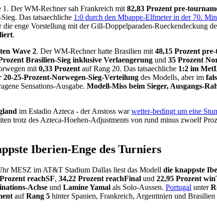
e 1. Der WM-Rechner sah Frankreich mit
82,83 Prozent pre-tournam
h-Sieg. Das tatsaechliche
1:0 durch den Mbappe-Elfmeter in der 70. Min
ber die enge Vorstellung mit der Gill-Doppelparaden-Rueckendeckung d
iert
.
sten Wave 2
. Der WM-Rechner hatte Brasilien mit
48,15 Prozent pre
Prozent Brasilien-Sieg inklusive Verlaengerung
und
35 Prozent No
Norwegen mit
0,33 Prozent
auf Rang 20. Das tatsaechliche
1:2 im Met
r 20-25-Prozent-Norwegen-Sieg-Verteilung
des Modells, aber im
fal
tragene Sensations-Ausgabe.
Modell-Miss beim Sieger, Ausgangs-Ra
gland
im Estadio Azteca - der Anstoss war
wetter-bedingt um eine Stu
riten trotz des Azteca-Hoehen-Adjustments von rund minus zwoelf Proz
appste Iberien-Enge des Turniers
 Uhr MESZ im AT&T Stadium Dallas liest das Modell
die knappste Ib
 Prozent reachSF
,
34,22 Prozent reachFinal
und
22,95 Prozent wi
nations-Achse
und
Lamine Yamal
als Solo-Aussen.
Portugal
unter
R
ment
auf
Rang 5
hinter Spanien, Frankreich, Argentinien und Brasilie