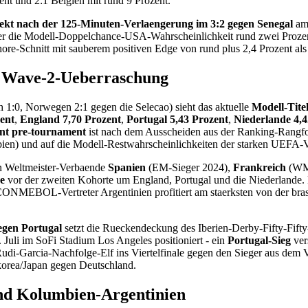
ent und 2:1 Belgien mit rund 9 Prozent.
ekt nach der 125-Minuten-Verlaengerung im 3:2 gegen Senegal
am 
der die Modell-Doppelchance-USA-Wahrscheinlichkeit rund zwei Prozen
ore-Schnitt mit sauberem positiven Edge von rund plus 2,4 Prozent als 
n Wave-2-Ueberraschung
 1:0, Norwegen 2:1 gegen die Selecao) sieht das aktuelle
Modell-Tite
ent
,
England 7,70 Prozent
,
Portugal 5,43 Prozent
,
Niederlande 4,4
ent pre-tournament
ist nach dem Ausscheiden aus der Ranking-Rangfolge
n) und auf die Modell-Restwahrscheinlichkeiten der starken UEFA-V
hen Weltmeister-Verbaende
Spanien
(EM-Sieger 2024),
Frankreich
(WM-
e
vor der zweiten Kohorte um England, Portugal und die Niederlande.
ONMEBOL-Vertreter Argentinien profitiert am staerksten von der brasi
egen Portugal
setzt die Rueckendeckung des Iberien-Derby-Fifty-Fifty-
. Juli im SoFi Stadium Los Angeles positioniert - ein
Portugal-Sieg
ver
Rudi-Garcia-Nachfolge-Elf ins Viertelfinale gegen den Sieger aus dem
korea/Japan gegen Deutschland.
nd Kolumbien-Argentinien