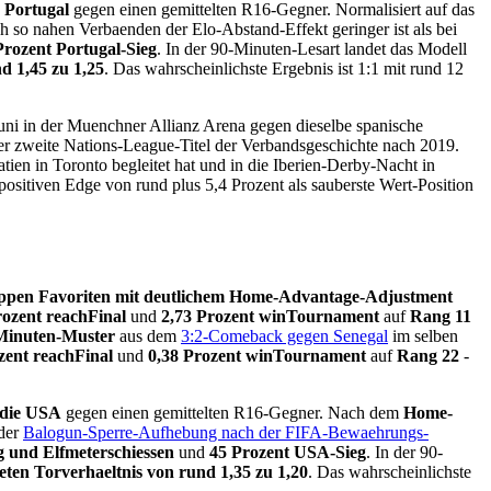
 Portugal
gegen einen gemittelten R16-Gegner. Normalisiert auf das
isch so nahen Verbaenden der Elo-Abstand-Effekt geringer ist als bei
Prozent Portugal-Sieg
. In der 90-Minuten-Lesart landet das Modell
d 1,45 zu 1,25
. Das wahrscheinlichste Ergebnis ist 1:1 mit rund 12
uni in der Muenchner Allianz Arena gegen dieselbe spanische
er zweite Nations-League-Titel der Verbandsgeschichte nach 2019.
tien in Toronto begleitet hat und in die Iberien-Derby-Nacht in
positiven Edge von rund plus 5,4 Prozent als sauberste Wert-Position
appen Favoriten mit deutlichem Home-Advantage-Adjustment
rozent reachFinal
und
2,73 Prozent winTournament
auf
Rang 11
-Minuten-Muster
aus dem
3:2-Comeback gegen Senegal
im selben
zent reachFinal
und
0,38 Prozent winTournament
auf
Rang 22
-
 die USA
gegen einen gemittelten R16-Gegner. Nach dem
Home-
der
Balogun-Sperre-Aufhebung nach der FIFA-Bewaehrungs-
g und Elfmeterschiessen
und
45 Prozent USA-Sieg
. In der 90-
eten Torverhaeltnis von rund 1,35 zu 1,20
. Das wahrscheinlichste