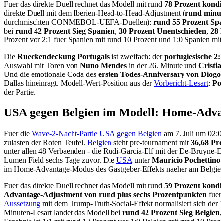
Fuer das direkte Duell rechnet das Modell mit rund
78 Prozent kondi
direkte Duell mit dem Iberien-Head-to-Head-Adjustment (
rund minus
durchmischten CONMEBOL-UEFA-Duellen):
rund 55 Prozent Spa
bei
rund 42 Prozent Sieg Spanien
,
30 Prozent Unentschieden
,
28 
Prozent vor 2:1 fuer Spanien mit rund 10 Prozent und 1:0 Spanien mit
Die
Rueckendeckung Portugals
ist zweifach: der
portugiesische 2
Auswahl mit Toren von
Nuno Mendes
in der 26. Minute und
Cristi
Und die emotionale Coda des
ersten Todes-Anniversary von Diogo
Dallas hineinragt. Modell-Wert-Position aus der
Vorbericht-Lesart
:
Po
der Partie.
USA gegen Belgien im Modell: Home-Adva
Fuer die
Wave-2-Nacht-Partie USA gegen Belgien
am 7. Juli um 02:
zulasten der Roten Teufel.
Belgien
steht pre-tournament mit
36,68 Pr
unter allen 48 Verbaenden - die Rudi-Garcia-Elf mit der De-Bruy
Lumen Field sechs Tage zuvor. Die
USA
unter
Mauricio Pochettino
im Home-Advantage-Modus des Gastgeber-Effekts naeher am Belgien-L
Fuer das direkte Duell rechnet das Modell mit rund
59 Prozent kondi
Advantage-Adjustment von rund plus sechs Prozentpunkten
fuer
Aussetzung
mit dem Trump-Truth-Social-Effekt normalisiert sich der
Minuten-Lesart landet das Modell bei
rund 42 Prozent Sieg Belgien