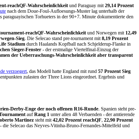
ent-reachQF-Wahrscheinlichkeit
und Paraguay mit
29,14 Prozent
ute
nach dem Doue-Foul-Aufloesungs-Muster lag unterhalb der
es paraguayischen Torhueters in der 90+7. Minute dokumentierte den
-tournament-reachQF-Wahrscheinlichkeit
und Norwegen mit
12,49
rwegen-Sieg
. Die Selecao stand pre-tournament mit
8,19 Prozent
Life Stadium
durch Haalands Kopfball nach Schjelderup-Flanke in
schen Sieger-Fenster
- der erstmalige Viertelfinal-Einzug der
hmen der Ueberraschungs-Wahrscheinlichkeit aber transparent
nde verzoegert
, das Modell hatte England mit rund
57 Prozent Sieg
entpunkten zulasten der Three Lions eingeordnet. Ergebnis und
erien-Derby-Enge der noch offenen R16-Runde
. Spanien steht pre-
nTournament
auf
Rang 1
unter allen 48 Verbaenden - der amtierende
oberto Martinez
steht mit
42,02 Prozent reachQF
,
22,90 Prozent
n - die Selecao das Neyves-Vitinha-Bruno-Fernandes-Mittelfeld und