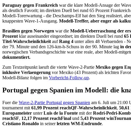
Paraguay gegen Frankreich
war die klare Modell-Ansage der Wav
als deutlich Favorit; im direkten Duell bei rund 65 Prozent Frankreic
Modell-Torerwartung - die Deschamps-Elf hat den Sieg realisiert, a
knappesten Wave-1-Ausgang.
Modell-Treffer, aber enger als kalkul
Brasilien gegen Norwegen
war die
Modell-Ueberraschung der er
Prozent
klar auseinander eingeordnet; im direkten Duell bei rund
65 
Titel-Wahrscheinlichkeit
auf
Rang 4
unter allen 48 Verbaenden - 
der 79. Minute und den 126-km-h-Schuss in der 90. Minute lag
in de
norwegischen Verbandsgeschichte war eine reale, aber Modell-mitge
dokumentiert.
Zum Textzeitpunkt laeuft die vierte Wave-2-Partie
Mexiko gegen En
inklusive Verlaengerung
vor Mexiko (43 Prozent) als leichten Favo
Modell-Bilanz folgen im
Vorbericht-Follow-up
.
Portugal gegen Spanien im Modell: die kn
Fuer die
Wave-2-Partie Portugal gegen Spanien
am 6. Juli um 21:00
tournament mit
61,99 Prozent reachQF-Wahrscheinlichkeit
,
50,61
Europameister
unter
Luis de la Fuente
mit der
Rodri-Pedri-Kombi
reachSF
,
12,17 Prozent reachFinal
und
5,43 Prozent winTourna
Cristiano Ronaldo
in seiner
letzten WM-Endrunde
.