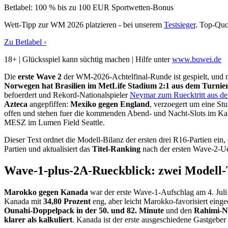
Betlabel: 100 % bis zu 100 EUR Sportwetten-Bonus
Wett-Tipp zur WM 2026 platzieren - bei unserem
Testsieger
. Top-Quo
Zu Betlabel ›
18+ | Glücksspiel kann süchtig machen | Hilfe unter
www.buwei.de
Die
erste Wave 2
der WM-2026-Achtelfinal-Runde ist gespielt, und m
Norwegen hat Brasilien im MetLife Stadium 2:1 aus dem Turnie
befoerdert und Rekord-Nationalspieler
Neymar zum Ruecktritt aus de
Azteca
angepfiffen:
Mexiko gegen England
, verzoegert um eine St
offen und stehen fuer die kommenden Abend- und Nacht-Slots im Ka
MESZ im Lumen Field Seattle.
Dieser Text ordnet die Modell-Bilanz der ersten drei R16-Partien ein
Partien und aktualisiert das
Titel-Ranking
nach der ersten Wave-2-U
Wave-1-plus-2A-Rueckblick: zwei Modell-T
Marokko gegen Kanada
war der erste Wave-1-Aufschlag am 4. J
Kanada mit
34,80 Prozent
eng, aber leicht Marokko-favorisiert eing
Ounahi-Doppelpack in der 50. und 82. Minute
und den
Rahimi-Na
klarer als kalkuliert
. Kanada ist der erste ausgeschiedene Gastgeb