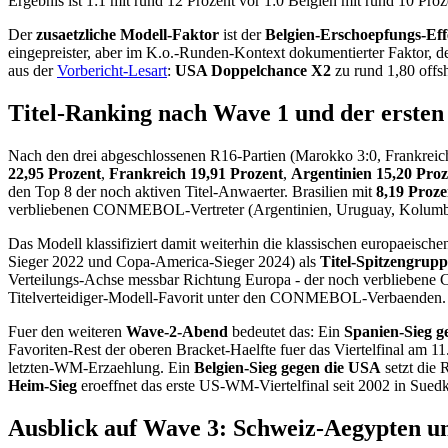
Ergebnis ist 1:1 mit rund 12 Prozent vor 1:0 Belgien mit rund 10 Proz
Der
zusaetzliche Modell-Faktor
ist der
Belgien-Erschoepfungs-Eff
eingepreister, aber im K.o.-Runden-Kontext dokumentierter Faktor, 
aus der
Vorbericht-Lesart
:
USA Doppelchance X2
zu rund 1,80 offsh
Titel-Ranking nach Wave 1 und der erste
Nach den drei abgeschlossenen R16-Partien (Marokko 3:0, Frankreich
22,95 Prozent
,
Frankreich 19,91 Prozent
,
Argentinien 15,20 Proz
den Top 8 der noch aktiven Titel-Anwaerter. Brasilien mit
8,19 Proz
verbliebenen CONMEBOL-Vertreter (Argentinien, Uruguay, Kolumbie
Das Modell klassifiziert damit weiterhin die klassischen europaeisc
Sieger 2022 und Copa-America-Sieger 2024) als
Titel-Spitzengrupp
Verteilungs-Achse messbar Richtung Europa - der noch verbliebene C
Titelverteidiger-Modell-Favorit unter den CONMEBOL-Verbaenden.
Fuer den weiteren
Wave-2-Abend
bedeutet das: Ein
Spanien-Sieg g
Favoriten-Rest der oberen Bracket-Haelfte fuer das Viertelfinal am 11
letzten-WM-Erzaehlung. Ein
Belgien-Sieg gegen die USA
setzt die 
Heim-Sieg
eroeffnet das erste US-WM-Viertelfinal seit 2002 in Sued
Ausblick auf Wave 3: Schweiz-Aegypten u