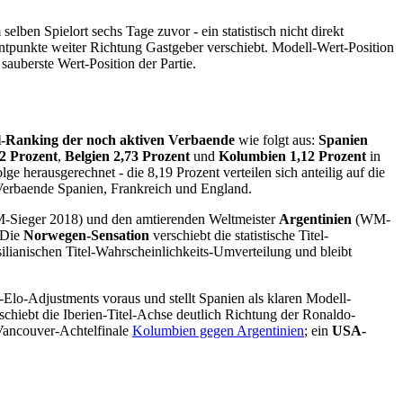
selben Spielort sechs Tage zuvor - ein statistisch nicht direkt
tpunkte weiter Richtung Gastgeber verschiebt. Modell-Wert-Position
sauberste Wert-Position der Partie.
l-Ranking der noch aktiven Verbaende
wie folgt aus:
Spanien
2 Prozent
,
Belgien 2,73 Prozent
und
Kolumbien 1,12 Prozent
in
 herausgerechnet - die 8,19 Prozent verteilen sich anteilig auf die
erbaende Spanien, Frankreich und England.
Sieger 2018) und den amtierenden Weltmeister
Argentinien
(WM-
 Die
Norwegen-Sensation
verschiebt die statistische Titel-
lianischen Titel-Wahrscheinlichkeits-Umverteilung und bleibt
Elo-Adjustments voraus und stellt Spanien als klaren Modell-
schiebt die Iberien-Titel-Achse deutlich Richtung der Ronaldo-
 Vancouver-Achtelfinale
Kolumbien gegen Argentinien
; ein
USA-