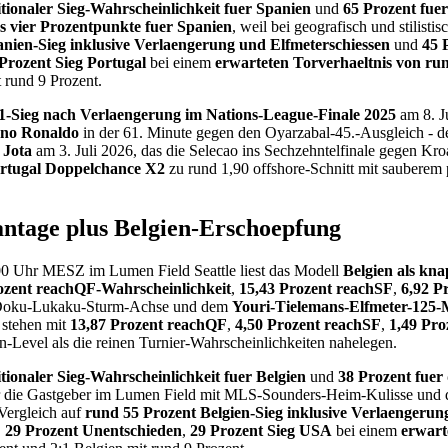
tionaler Sieg-Wahrscheinlichkeit fuer Spanien
und
65 Prozent fuer
 vier Prozentpunkte fuer Spanien
, weil bei geografisch und stilist
nien-Sieg inklusive Verlaengerung und Elfmeterschiessen
und
45 
Prozent Sieg Portugal
bei einem
erwarteten Torverhaeltnis von run
 rund 9 Prozent.
:1-Sieg nach Verlaengerung im Nations-League-Finale 2025
am 8. J
ano Ronaldo
in der 61. Minute gegen den Oyarzabal-45.-Ausgleich - d
 Jota
am 3. Juli 2026, das die Selecao ins Sechzehntelfinale gegen Kroa
rtugal Doppelchance X2
zu rund 1,90 offshore-Schnitt mit sauberem 
ntage plus Belgien-Erschoepfung
00 Uhr MESZ im Lumen Field Seattle liest das Modell
Belgien als kn
ozent reachQF-Wahrscheinlichkeit
,
15,43 Prozent reachSF
,
6,92 P
ne-Doku-Lukaku-Sturm-Achse und dem
Youri-Tielemans-Elfmeter-125
stehen mit
13,87 Prozent reachQF
,
4,50 Prozent reachSF
,
1,49 Pro
evel als die reinen Turnier-Wahrscheinlichkeiten nahelegen.
tionaler Sieg-Wahrscheinlichkeit fuer Belgien
und
38 Prozent fuer
 die Gastgeber im Lumen Field mit MLS-Sounders-Heim-Kulisse und 
 Vergleich auf
rund 55 Prozent Belgien-Sieg inklusive Verlaengerun
,
29 Prozent Unentschieden
,
29 Prozent Sieg USA
bei einem
erwart