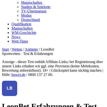
Mannschaften
Stadien & Spielorte
TV-Übertragung
Modus
Deutschland
Qualifikation
Mannschaften
WM-Geschichte
News
Wett-Tipps
Start
/
Wetten
/
Anbieter
/
LeonBet
Sportwetten · Test & Erfahrungen
Anzeige - dieser Test enthält Affiliate-Links; bei Registrierung über
unsere Links erhalten wir ggf. eine Provision (keine Mehrkosten,
Bewertung unbeeinflusst).
18+ | Glücksspiel kann süchtig machen |
Hilfe:
buwei.de
/ 0800 137 27 00.
LeonBet Erfahrungen & Test