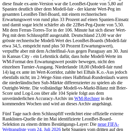
diese finale ex-ante-Version war die LeonBet-Quote von 5,80 auf
Spanien deutlich über dem Modell-fair - der klarste Wert-Peg im
gesamten LeonBet-Titel-Board, mit einem rechnerischen
Erwartungswert von rund plus 33 Prozent auf einen Spanien-Einsatz
und damit sogar leicht schärfer als die 22Bet-Peg-Quote von 5,50.
Mit dem Ferran-Torres-Tor in der 106. Minute hat sich dieser Wert-
Peg mit dem Schlusspfiff ausgezahlt. Deutschland 23,00 war der
grösste rechnerische Modell-Wert des LeonBet-Boards (Modell-fair
etwa 34,5, entspricht rund plus 50 Prozent Erwartungswert),
verpuffte aber mit dem Achtelfinal-Aus gegen Paraguay am 30. Juni
in Kansas City - ein Lehrstück dafür, dass hohe Modell-Werte im
WM-Format den Erwartungswert positiv bewegen, nicht den
einzelnen Turnier-Ausgang. Niederlande 18,00 (Modell-fair rund
14) lag ex ante im Wert-Korridor, zahlte bei Elftals K.o.-Aus jedoch
ebenfalls nicht; im 2-Wege-Sinn eines Halbfinal-Rundenlaufs waren
die niederländischen Sub-Märkte differenzierter zu spielen als die
Outright-Wette. Die vollständige Modell-vs-Markt-Bilanz mit Brier-
Score und Log-Loss über alle 104 Spiele folgt aus dem
unveränderlichen Accuracy-Archiv im
WM-Rechner
in den
kommenden Wochen und wird an dieses Archiv angehängt.
Fünf Tage nach dem Schlusspfiff verdichtet eine offizielle externe
Ranklisten-Quelle die im Mai identifizierte LeonBet-Board-
Selektion zu einem dritten Bestätigungs-Layer: Die
neue FIFA-
Weltrangliste vom 24. Juli 2026
hebt Spanien vom dritten auf den