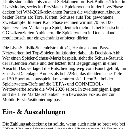
Limits sind solide: bis zu acht Selektionen pro Bet-Builder-Ticket im
Live-Modus, sechs im Pre-Match. Spielerwetten in der Live-Phase
decken bei WM-2026-relevanten Partien die wichtigsten Akteure
beider Teams ab: Tore, Karten, Schüsse aufs Tor, gewonnene
Zweikämpfe. In einer K.o.-Phase rechnen wir mit 70 bis 100
Spielerwetten-Märkten pro Spiel, deutlich mehr als bei klassischen
GGL-lizenzierten Anbietern, die Spielerwetten in Deutschland
regulatorisch nur eingeschränkt anbieten dürfen.
Die Live-Statistik-Seitenleiste mit xG, Heatmaps und Pass-
Netzwerken bei Top-Spielen funktioniert dabei als Decision-Aid:
Wer einen Spieler-Schuss-Markt bespielt, sieht die Schuss-Statistik
der laufenden Partie und der letzten fünf Begegnungen in einer
Ansicht. Das verlagert die Entscheidung weg vom Bauchgefühl, hin
zur Live-Datenlage. Anders als bei 22Bet, das die identische Tiefe
auf 50 Sportarten ausspielt, konzentriert sich LeonBet bei der
Spielerwetten-Tiefe auf die UEFA- und CONMEBOL-
Wettbewerbe sowie die WM 2026 selbst. In zweitrangigen Ligen
sind die Live-Märkte schlanker - ein bewusster Fokus, der zur
Mobile-First-Positionierung passt.
Ein- & Auszahlungen
Die Zahlungsabdeckung ist solide, wenn auch nicht so breit wie bei