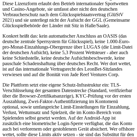
Diese Lizenzform erlaubt den Betrieb internationaler Sportwetten
und Casino-Angebote, sie umfasst aber nicht den deutschen
Verbraucherschutz nach dem Glücksspielstaatsvertrag (GlüStV
2021) und sie unterliegt nicht der Aufsicht der GGL (Gemeinsame
Glücksspielbehörde der Länder mit Sitz in Halle/Saale).
Konkret heißt das: kein automatischer Anschluss an OASIS (das
deutsche zentrale Sperrsystem für Glücksspiel), keine 1.000-Euro-
pro-Monat-Einzahlungs-Obergrenze über LUGAS (die Limit-Datei
der deutschen Aufsicht), keine 5,3 Prozent Wettsteuer - aber auch
keine Schiedsstelle, keine deutsche Aufsichtsbeschwerde, keine
pauschale Schadenshaftung über deutsches Recht. Wer dort wettet,
ist auf das internationale Vertragsrecht des LeonBet-Sitzlandes
verwiesen und auf die Bonität von Jade Reef Ventures Corp.
Die Plattform setzt eine eigene Schutz-Infrastruktur ein: TLS-
Verschlüsselung der gesamten Datenstrecke (Standard, verifizierbar
über die Browser-Zertifikatsanzeige), KYC-Prüfung vor der ersten
Auszahlung, Zwei-Faktor-Authentifizierung im Kontomenü
optional, sowie umfangreiche Limit-Einstellungen für Einzahlung,
Verlust, Wettumsatz und Spielzeit, die im Konto-Bereich vom
Spielenden selbst gesetzt werden. Auf der Android-App ist
zusätzlich eine biometrische Login-Sperre verfügbar, die das Konto
auch bei verlorenem oder gestohlenem Gerät absichert. Wer offshore
wettet, sollte diese Limits aktiv setzen - sie sind das Substitut für den