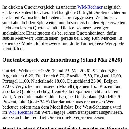
Im direkten Quotenvergleich zu unserem
WM-Rechner
zeigt sich
ein konsistentes Bild: LeonBet hängt die Outright-Quoten dichter an
die fairen Wahrscheinlichkeiten als preisaggressive Wettbörsen,
sucht aber bei den Spielwetten und besonders bei den Spielerwetten
nicht den letzten Quotenschnitt. Die Konsequenz: weniger
spektakuläre Einzelquoten als bei reinen Quotenkönigen, dafür
stabile Mehrwert-Schnittstellen, gerade bei Long-Run-Märkten, in
denen das Modell für die zweite und dritte Turnierphase Wertspiele
identifiziert.
Quotenbeispiele zur Einordnung (Stand Mai 2026)
Outright Weltmeister 2026 (Stand 23. Mai 2026): Spanien 5,80,
Argentinien 6,20, Frankreich 6,70, Brasilien 7,50, England 10,00,
Portugal 11,00, Niederlande 18,00, Deutschland 23,00, Belgien
27,00. Verglichen mit unserem Modell (Spanien 15,3 Prozent fair,
also faire Quote 6,54) liegt LeonBet bei Spanien dicht am fairen
Wert, Argentinien nahezu identisch, bei Deutschland (Modell 2,9
Prozent, faire Quote 34,5) klar darunter, was rechnerisch Wert
bedeutet, sofern man dem Modell folgt. Die Wert-Schätzung wird
im
WM-Rechner
mit Wert-Flags je Team transparent ausgewiesen,
sodass sich die LeonBet-Quoten direkt verproben lassen.
Head-to-Head Quotenvergleich: LeonBet vs Pinnacle