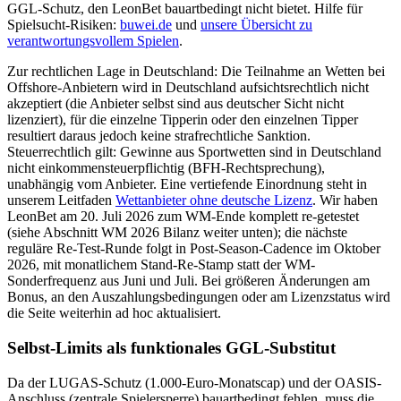
GGL-Schutz, den LeonBet bauartbedingt nicht bietet. Hilfe für
Spielsucht-Risiken:
buwei.de
und
unsere Übersicht zu
verantwortungsvollem Spielen
.
Zur rechtlichen Lage in Deutschland: Die Teilnahme an Wetten bei
Offshore-Anbietern wird in Deutschland aufsichtsrechtlich nicht
akzeptiert (die Anbieter selbst sind aus deutscher Sicht nicht
lizenziert), für die einzelne Tipperin oder den einzelnen Tipper
resultiert daraus jedoch keine strafrechtliche Sanktion.
Steuerrechtlich gilt: Gewinne aus Sportwetten sind in Deutschland
nicht einkommensteuerpflichtig (BFH-Rechtsprechung),
unabhängig vom Anbieter. Eine vertiefende Einordnung steht in
unserem Leitfaden
Wettanbieter ohne deutsche Lizenz
. Wir haben
LeonBet am 20. Juli 2026 zum WM-Ende komplett re-getestet
(siehe Abschnitt WM 2026 Bilanz weiter unten); die nächste
reguläre Re-Test-Runde folgt in Post-Season-Cadence im Oktober
2026, mit monatlichem Stand-Re-Stamp statt der WM-
Sonderfrequenz aus Juni und Juli. Bei größeren Änderungen am
Bonus, an den Auszahlungsbedingungen oder am Lizenzstatus wird
die Seite weiterhin ad hoc aktualisiert.
Selbst-Limits als funktionales GGL-Substitut
Da der LUGAS-Schutz (1.000-Euro-Monatscap) und der OASIS-
Anschluss (zentrale Spielersperre) bauartbedingt fehlen, muss die