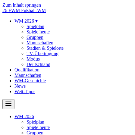
Zum Inhalt springen
26
FWM
Fußball-WM
WM 2026
▾
Spielplan
Spiele heute
Gruppen
Mannschaften
Stadien & Spielorte
TV-Übertragung
Modus
Deutschland
Qualifikation
Mannschaften
WM-Geschichte
News
Wett-Tipps
WM 2026
Spielplan
Spiele heute
Gruppen