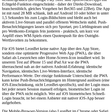
Echtgeld-Funktion eingeschränkt - daher der Direkt-Download,
branchenüblich, gleiches Vorgehen bei Bet365 und 22Bet). Die App
ist mit rund 28 MB schlank, lädt auf Android 10 oder höher in unter
1,5 Sekunden bis zum Login-Bildschirm und bleibt auch bei
aktivem Live-Stream und parallel offenem Wettschein stabil. Push-
Benachrichtigungen lassen sich pro Sportart, pro Lieblingsteam und
pro Wettkonto-Ereignis fein justieren - praktisch, um kurz vor
Anpfiff eines WM-Spiels einen Quotenpush für den Outright-
Wertfavoriten zu bekommen.
Für iOS bietet LeonBet keine native App über den App Store,
sondern eine optimierte Progressive Web App (PWA), die über
Safari als Lesezeichen oder Home-Screen-Icon installiert wird. In
unserem Test auf iPhone 15 und iPad Air war die PWA
überraschend nah an der nativen Android-Erfahrung: identische
Navigation, identisches Live-Wetten-Interface, identische
Performance-Werte. Der einzige funktionale Unterschied: die PWA
kann keine Push-Benachrichtigungen im Hintergrund auslösen (eine
iOS-Einschränkung, nicht LeonBet-spezifisch), und der Login muss
bei jeder neuen Session manuell erfolgen, biometrischer Login ist
über die PWA nicht möglich. Wer auf iOS biometrischen Schnell-
Login braucht, ist bei einem Anbieter mit nativer iOS-App besser
aufgehoben.
Die Mobile-Browser-Version (also LeonBet im Chrome oder Safari