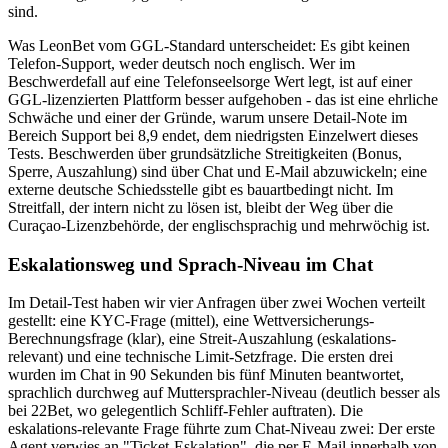
sind.
Was LeonBet vom GGL-Standard unterscheidet: Es gibt keinen
Telefon-Support, weder deutsch noch englisch. Wer im
Beschwerdefall auf eine Telefonseelsorge Wert legt, ist auf einer
GGL-lizenzierten Plattform besser aufgehoben - das ist eine ehrliche
Schwäche und einer der Gründe, warum unsere Detail-Note im
Bereich Support bei 8,9 endet, dem niedrigsten Einzelwert dieses
Tests. Beschwerden über grundsätzliche Streitigkeiten (Bonus,
Sperre, Auszahlung) sind über Chat und E-Mail abzuwickeln; eine
externe deutsche Schiedsstelle gibt es bauartbedingt nicht. Im
Streitfall, der intern nicht zu lösen ist, bleibt der Weg über die
Curaçao-Lizenzbehörde, der englischsprachig und mehrwöchig ist.
Eskalationsweg und Sprach-Niveau im Chat
Im Detail-Test haben wir vier Anfragen über zwei Wochen verteilt
gestellt: eine KYC-Frage (mittel), eine Wettversicherungs-
Berechnungsfrage (klar), eine Streit-Auszahlung (eskalations-
relevant) und eine technische Limit-Setzfrage. Die ersten drei
wurden im Chat in 90 Sekunden bis fünf Minuten beantwortet,
sprachlich durchweg auf Muttersprachler-Niveau (deutlich besser als
bei 22Bet, wo gelegentlich Schliff-Fehler auftraten). Die
eskalations-relevante Frage führte zum Chat-Niveau zwei: Der erste
Agent verwies an "Ticket-Eskalation", die per E-Mail innerhalb von