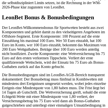
die selbstdiszipliniert Limits setzen, ist die Rechnung in der WM-
2026-Phase klar zugunsten von LeonBet.
LeonBet Bonus & Bonusbedingungen
Der LeonBet-Willkommensbonus für Sportwetten besteht aus zwei
Komponenten und gehört damit zu den vielseitigeren Angeboten im
Offshore-Segment. Erste Komponente: 100 Prozent auf die erste
Einzahlung bis maximal 100 Euro. Wer 50 Euro einzahlt, hat 100
Euro im Konto, wer 100 Euro einzahlt, bekommt das Maximum von
200 Euro Wettguthaben. Beträge über 100 Euro werden anteilig
nicht bonifiziert. Zweite Komponente: eine Wettversicherung bis 75
Euro auf den ersten verlorenen Tippschein. Verliert der erste
qualifizierende Wettschein, wird der Einsatz bis 75 Euro als Bonus-
Guthaben zurück auf das Konto gebucht.
Die Bonusbedingungen sind im LeonBet-AGB-Bereich transparent
dokumentiert: Der Bonusbetrag muss fünfmal in Kombiwetten mit
mindestens drei Ereignissen umgesetzt werden, wobei jedes einzelne
Ereignis eine Mindestquote von 1,80 haben muss. Die Frist liegt bei
14 Tagen ab Gutschrift. Die Wettversicherung greift, sobald die erste
Echtgeld-Wette mit einer Mindestquote von 1,80 verliert, der
Versicherungsbetrag bis 75 Euro wird dann als Bonus-Guthaben
gutgeschrieben und unterliegt einer einmaligen Umsatzbedingung in