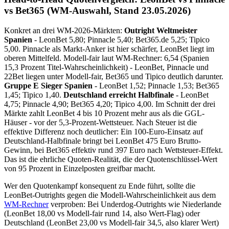
vs Bet365 (WM-Auswahl, Stand 23.05.2026)
Konkret an drei WM-2026-Märkten:
Outright Weltmeister
Spanien
- LeonBet 5,80; Pinnacle 5,40; Bet365.de 5,25; Tipico
5,00. Pinnacle als Markt-Anker ist hier schärfer, LeonBet liegt im
oberen Mittelfeld. Modell-fair laut WM-Rechner: 6,54 (Spanien
15,3 Prozent Titel-Wahrscheinlichkeit) - LeonBet, Pinnacle und
22Bet liegen unter Modell-fair, Bet365 und Tipico deutlich darunter.
Gruppe E Sieger Spanien
- LeonBet 1,52; Pinnacle 1,53; Bet365
1,45; Tipico 1,40.
Deutschland erreicht Halbfinale
- LeonBet
4,75; Pinnacle 4,90; Bet365 4,20; Tipico 4,00. Im Schnitt der drei
Märkte zahlt LeonBet 4 bis 10 Prozent mehr aus als die GGL-
Häuser - vor der 5,3-Prozent-Wettsteuer. Nach Steuer ist die
effektive Differenz noch deutlicher: Ein 100-Euro-Einsatz auf
Deutschland-Halbfinale bringt bei LeonBet 475 Euro Brutto-
Gewinn, bei Bet365 effektiv rund 397 Euro nach Wettsteuer-Effekt.
Das ist die ehrliche Quoten-Realität, die der Quotenschlüssel-Wert
von 95 Prozent in Einzelposten greifbar macht.
Wer den Quotenkampf konsequent zu Ende führt, sollte die
LeonBet-Outrights gegen die Modell-Wahrscheinlichkeit aus dem
WM-Rechner
verproben: Bei Underdog-Outrights wie Niederlande
(LeonBet 18,00 vs Modell-fair rund 14, also Wert-Flag) oder
Deutschland (LeonBet 23,00 vs Modell-fair 34,5, also klarer Wert)