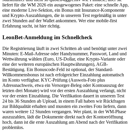
liefert für die WM 2026 ein ausgewogenes Paket: eine schnelle App,
eine moderne Live-Sektion, ein Bonus mit Insurance-Komponente
und Krypto-Auszahlungen, die in unserem Test regelmäßig in unter
zwei Stunden auf der Wallet ankommen. Wer eine mobile-first
Erfahrung sucht, ist hier richtig.
LeonBet-Anmeldung im Schnellcheck
Die Registrierung läuft in zwei Schritten ab und benötigt unter zwei
Minuten: E-Mail-Adresse oder Handynummer, Passwort, Land und
Wettwährung wählen (Euro, US-Dollar, eine Krypto-Variante oder
eine der weiteren europäischen Hauptwährungen), AGB-
Bestätigung. Ein Bonuscode-Feld ist optional, der Standard-
Willkommensbonus ist nach erfolgreicher Einzahlung automatisch
im Konto verfügbar. KYC-Prüfung (Ausweis-Foto plus
Adressnachweis, etwa ein Versorger-Beleg oder Kontoauszug der
letzten drei Monate) wird vor der ersten Auszahlung verlangt, nicht
vor der ersten Einzahlung. Die Verifikation dauert in unserem Test
24 bis 36 Stunden ab Upload, in einem Fall haben wir Rückfragen
zur Bildqualität erhalten und mussten ein zweites Foto liefern, dann
waren weitere 12 Stunden vergangen. Wer plant, in der WM-Phase
auszuzahlen, lädt die Dokumente direkt nach der Kontoeröffnung
hoch, dann ist die erste Auszahlung am Abend nach der Verifikation
problemlos.