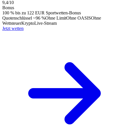
9,4
/10
Bonus
100 % bis zu 122 EUR Sportwetten-Bonus
Quotenschlüssel ~96 %
Ohne Limit
Ohne OASIS
Ohne
Wettsteuer
Krypto
Live-Stream
Jetzt wetten