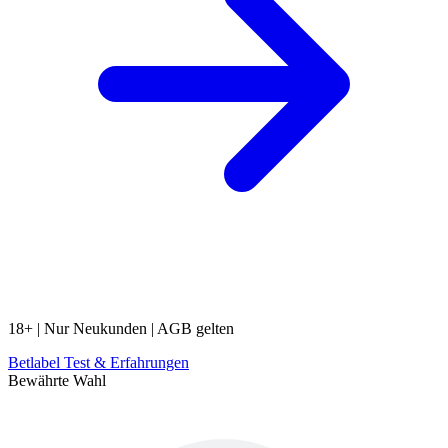
18+ | Nur Neukunden | AGB gelten
Betlabel Test & Erfahrungen
Bewährte Wahl