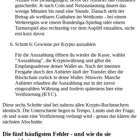
gutschreibt. Je nach Coin und Netzauslastung dauert das
wenige Minuten bis rund eine Stunde. Danach steht der
Betrag als wettbares Guthaben im Wettkonto - bei einem
Wettereignis wie einem Bundesliga-Spieltag oder einem
Turnierspiel also rechtzeitig vor dem Anpfiff einzahlen, nicht
erst kurz davor.
Schritt 6: Gewinne per Krypto auszahlen
Für die Auszahlung öffnest du wieder die Kasse, wählst
"Auszahlung", die Kryptowährung und gibst die
Empfangsadresse deiner Wallet an. Nach der internen
Freigabe durch den Anbieter läuft der Transfer über die
Blockchain zurück in deine Wallet. Hinweis: Manche
Anbieter erlauben die Auszahlung nur in der zuvor
eingezahlten Währung und fordern spätestens hier eine
Verifizierung (KYC).
Diese sechs Schritte sind bei nahezu allen Krypto-Buchmachern
identisch. Die Unterschiede liegen in Tempo, Limits und der Frage,
ob und wann eine Verifizierung verlangt wird - genau das klären die
nächsten Abschnitte.
Die fünf häufigsten Fehler - und wie du sie