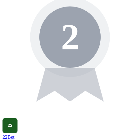
2
22Bet