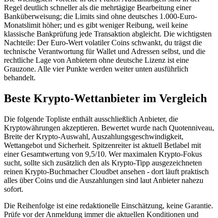
Regel deutlich schneller als die mehrtägige Bearbeitung einer
Banküberweisung; die Limits sind ohne deutsches 1.000-Euro-
Monatslimit höher; und es gibt weniger Reibung, weil keine
klassische Bankprüfung jede Transaktion abgleicht. Die wichtigsten
Nachteile: Der Euro-Wert volatiler Coins schwankt, du trägst die
technische Verantwortung für Wallet und Adressen selbst, und die
rechtliche Lage von Anbietern ohne deutsche Lizenz ist eine
Grauzone. Alle vier Punkte werden weiter unten ausführlich
behandelt.
Beste Krypto-Wettanbieter im Vergleich
Die folgende Topliste enthält ausschließlich Anbieter, die
Kryptowährungen akzeptieren. Bewertet wurde nach Quotenniveau,
Breite der Krypto-Auswahl, Auszahlungsgeschwindigkeit,
Wettangebot und Sicherheit. Spitzenreiter ist aktuell Betlabel mit
einer Gesamtwertung von 9,5/10. Wer maximalen Krypto-Fokus
sucht, sollte sich zusätzlich den als Krypto-Tipp ausgezeichneten
reinen Krypto-Buchmacher Cloudbet ansehen - dort läuft praktisch
alles über Coins und die Auszahlungen sind laut Anbieter nahezu
sofort.
Die Reihenfolge ist eine redaktionelle Einschätzung, keine Garantie.
Prüfe vor der Anmeldung immer die aktuellen Konditionen und