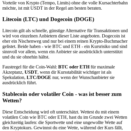
Vorteile von Krypto (Tempo, Limits) ohne die volle Kursachterbahn
möchte, ist mit USDT in der Regel am besten beraten.
Litecoin (LTC) und Dogecoin (DOGE)
Litecoin gilt als schnelle, günstige Alternative für Transaktionen und
wird von einzelnen Anbietern dieser Liste angeboten. Dogecoin ist
eher ein Nischenweg und nur bei einem reinen Krypto-Buchmacher
gelistet. Beide haben - wie BTC und ETH - ein Kursrisiko und sind
sinnvoll vor allem, wenn ein Anbieter sie ausdrücklich unterstützt
und du sie ohnehin hältst.
Faustregel für die Coin-Wahl:
BTC oder ETH
für maximale
Akzeptanz,
USDT
, wenn dir Kursstabilität wichtiger ist als
Spekulation,
LTC/DOGE
nur, wenn der Wunschanbieter sie
ausdrücklich führt.
Stablecoin oder volatiler Coin - was ist besser zum
Wetten?
Diese Entscheidung wird oft unterschätzt. Wettest du mit einem
volatilen Coin wie BTC oder ETH, hast du im Grunde zwei Wetten
gleichzeitig laufen: die Sportwette und eine ungewollte Wette auf
den Kryptokurs. Gewinnst du eine Wette, während der Kurs fällt,