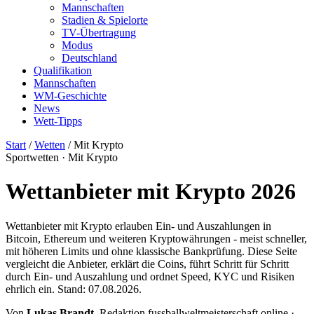
Mannschaften
Stadien & Spielorte
TV-Übertragung
Modus
Deutschland
Qualifikation
Mannschaften
WM-Geschichte
News
Wett-Tipps
Start
/
Wetten
/
Mit Krypto
Sportwetten · Mit Krypto
Wettanbieter mit Krypto 2026
Wettanbieter mit Krypto erlauben Ein- und Auszahlungen in
Bitcoin, Ethereum und weiteren Kryptowährungen - meist schneller,
mit höheren Limits und ohne klassische Bankprüfung. Diese Seite
vergleicht die Anbieter, erklärt die Coins, führt Schritt für Schritt
durch Ein- und Auszahlung und ordnet Speed, KYC und Risiken
ehrlich ein. Stand: 07.08.2026.
Von
Lukas Brandt
, Redaktion fussballweltmeisterschaft.online ·