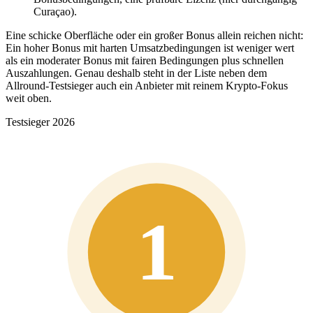
Curaçao).
Eine schicke Oberfläche oder ein großer Bonus allein reichen nicht:
Ein hoher Bonus mit harten Umsatzbedingungen ist weniger wert
als ein moderater Bonus mit fairen Bedingungen plus schnellen
Auszahlungen. Genau deshalb steht in der Liste neben dem
Allround-Testsieger auch ein Anbieter mit reinem Krypto-Fokus
weit oben.
Testsieger 2026
1