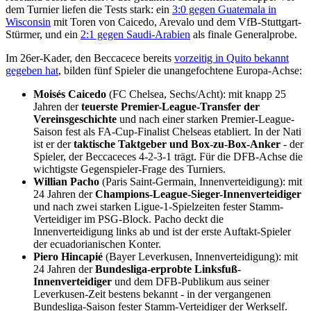
dem Turnier liefen die Tests stark: ein
3:0 gegen Guatemala in
Wisconsin
mit Toren von Caicedo, Arevalo und dem VfB-Stuttgart-
Stürmer, und ein
2:1 gegen Saudi-Arabien
als finale Generalprobe.
Im 26er-Kader, den Beccacece bereits
vorzeitig in Quito bekannt
gegeben hat
, bilden fünf Spieler die unangefochtene Europa-Achse:
Moisés Caicedo
(FC Chelsea, Sechs/Acht): mit knapp 25
Jahren der
teuerste Premier-League-Transfer der
Vereinsgeschichte
und nach einer starken Premier-League-
Saison fest als FA-Cup-Finalist Chelseas etabliert. In der Nati
ist er der
taktische Taktgeber und Box-zu-Box-Anker
- der
Spieler, der Beccaceces 4-2-3-1 trägt. Für die DFB-Achse die
wichtigste Gegenspieler-Frage des Turniers.
Willian Pacho
(Paris Saint-Germain, Innenverteidigung): mit
24 Jahren der
Champions-League-Sieger-Innenverteidiger
und nach zwei starken Ligue-1-Spielzeiten fester Stamm-
Verteidiger im PSG-Block. Pacho deckt die
Innenverteidigung links ab und ist der erste Auftakt-Spieler
der ecuadorianischen Konter.
Piero Hincapié
(Bayer Leverkusen, Innenverteidigung): mit
24 Jahren der
Bundesliga-erprobte Linksfuß-
Innenverteidiger
und dem DFB-Publikum aus seiner
Leverkusen-Zeit bestens bekannt - in der vergangenen
Bundesliga-Saison fester Stamm-Verteidiger der Werkself.