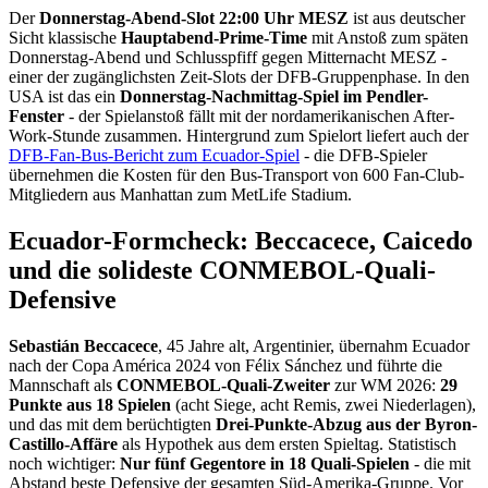
Der
Donnerstag-Abend-Slot 22:00 Uhr MESZ
ist aus deutscher
Sicht klassische
Hauptabend-Prime-Time
mit Anstoß zum späten
Donnerstag-Abend und Schlusspfiff gegen Mitternacht MESZ -
einer der zugänglichsten Zeit-Slots der DFB-Gruppenphase. In den
USA ist das ein
Donnerstag-Nachmittag-Spiel im Pendler-
Fenster
- der Spielanstoß fällt mit der nordamerikanischen After-
Work-Stunde zusammen. Hintergrund zum Spielort liefert auch der
DFB-Fan-Bus-Bericht zum Ecuador-Spiel
- die DFB-Spieler
übernehmen die Kosten für den Bus-Transport von 600 Fan-Club-
Mitgliedern aus Manhattan zum MetLife Stadium.
Ecuador-Formcheck: Beccacece, Caicedo
und die solideste CONMEBOL-Quali-
Defensive
Sebastián Beccacece
, 45 Jahre alt, Argentinier, übernahm Ecuador
nach der Copa América 2024 von Félix Sánchez und führte die
Mannschaft als
CONMEBOL-Quali-Zweiter
zur WM 2026:
29
Punkte aus 18 Spielen
(acht Siege, acht Remis, zwei Niederlagen),
und das mit dem berüchtigten
Drei-Punkte-Abzug aus der Byron-
Castillo-Affäre
als Hypothek aus dem ersten Spieltag. Statistisch
noch wichtiger:
Nur fünf Gegentore in 18 Quali-Spielen
- die mit
Abstand beste Defensive der gesamten Süd-Amerika-Gruppe. Vor