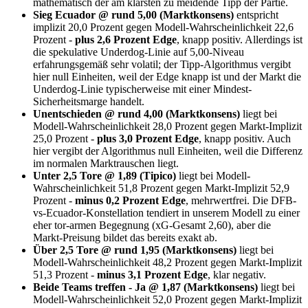
mathematisch der am klarsten zu meidende Tipp der Partie.
Sieg Ecuador @ rund 5,00 (Marktkonsens)
entspricht
implizit 20,0 Prozent gegen Modell-Wahrscheinlichkeit 22,6
Prozent -
plus 2,6 Prozent Edge
, knapp positiv. Allerdings ist
die spekulative Underdog-Linie auf 5,00-Niveau
erfahrungsgemäß sehr volatil; der Tipp-Algorithmus vergibt
hier null Einheiten, weil der Edge knapp ist und der Markt die
Underdog-Linie typischerweise mit einer Mindest-
Sicherheitsmarge handelt.
Unentschieden @ rund 4,00 (Marktkonsens)
liegt bei
Modell-Wahrscheinlichkeit 28,0 Prozent gegen Markt-Implizit
25,0 Prozent -
plus 3,0 Prozent Edge
, knapp positiv. Auch
hier vergibt der Algorithmus null Einheiten, weil die Differenz
im normalen Marktrauschen liegt.
Unter 2,5 Tore @ 1,89 (Tipico)
liegt bei Modell-
Wahrscheinlichkeit 51,8 Prozent gegen Markt-Implizit 52,9
Prozent -
minus 0,2 Prozent Edge
, mehrwertfrei. Die DFB-
vs-Ecuador-Konstellation tendiert in unserem Modell zu einer
eher tor-armen Begegnung (xG-Gesamt 2,60), aber die
Markt-Preisung bildet das bereits exakt ab.
Über 2,5 Tore @ rund 1,95 (Marktkonsens)
liegt bei
Modell-Wahrscheinlichkeit 48,2 Prozent gegen Markt-Implizit
51,3 Prozent -
minus 3,1 Prozent Edge
, klar negativ.
Beide Teams treffen - Ja @ 1,87 (Marktkonsens)
liegt bei
Modell-Wahrscheinlichkeit 52,0 Prozent gegen Markt-Implizit