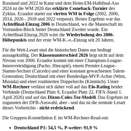
Russland und 2022 in Katar und dem Heim-EM-Halbfinal-Aus
2024 ist die WM 2026 das
erklärte Comeback-Turnier
des
Zyklus. Ecuador startet zur
vierten WM in Folge
(2002, 2006,
2014, 2026 - 2018 und 2022 verpasst). Bestes Ergebnis war das
Achtelfinal-Einzug 2006
in Deutschland, wo die Mannschaft im
Vorrunden-Block hinter Deutschland Zweiter wurde. Ein
Achtelfinal-Einzug 2026 wäre die
Wiederholung des 2006-
Höhepunkts
und der erste WM-K.-o.-Einzug seit 20 Jahren.
Für die Wett-Lesart sind die historischen Daten nur bedingt
aussagekräftig. Der
Klassenunterschied 2026
liegt nicht auf dem
Niveau von 2006: Ecuador kommt mit einer Champions-League-
Innenverteidigung (Pacho, Hincapié), einem Premier-League-
Stamm-Sechser (Caicedo) und einer konstant gewachsenen Talent-
Generation; Deutschland mit einer Bundesliga-MVP-Achse (Wirtz,
Musiala) und einer routinierten Doppelsechs (Kimmich). Unser
WM-Rechner
verlässt sich daher voll auf das
Elo-Rating
beider
Verbände (Deutschland Platz 9, Ecuador Platz 22, FIFA-Stand 1.
April 2026) und auf das
Dixon-Coles-Tor-Modell
. Das Ergebnis ist
zugunsten der DFB-Auswahl, aber - und das ist die zentrale Lesart
dieses Vorberichts -
nicht erdrückend
.
Die Gruppen-Konstellation E im WM-Rechner-Read-out:
Deutschland P1: 54,5 %, P-weiter: 91,9 %