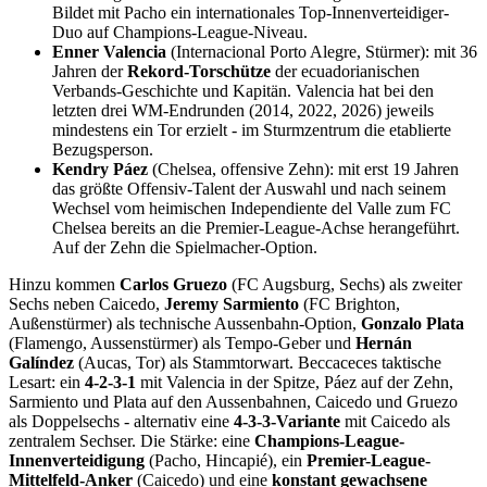
Bildet mit Pacho ein internationales Top-Innenverteidiger-
Duo auf Champions-League-Niveau.
Enner Valencia
(Internacional Porto Alegre, Stürmer): mit 36
Jahren der
Rekord-Torschütze
der ecuadorianischen
Verbands-Geschichte und Kapitän. Valencia hat bei den
letzten drei WM-Endrunden (2014, 2022, 2026) jeweils
mindestens ein Tor erzielt - im Sturmzentrum die etablierte
Bezugsperson.
Kendry Páez
(Chelsea, offensive Zehn): mit erst 19 Jahren
das größte Offensiv-Talent der Auswahl und nach seinem
Wechsel vom heimischen Independiente del Valle zum FC
Chelsea bereits an die Premier-League-Achse herangeführt.
Auf der Zehn die Spielmacher-Option.
Hinzu kommen
Carlos Gruezo
(FC Augsburg, Sechs) als zweiter
Sechs neben Caicedo,
Jeremy Sarmiento
(FC Brighton,
Außenstürmer) als technische Aussenbahn-Option,
Gonzalo Plata
(Flamengo, Aussenstürmer) als Tempo-Geber und
Hernán
Galíndez
(Aucas, Tor) als Stammtorwart. Beccaceces taktische
Lesart: ein
4-2-3-1
mit Valencia in der Spitze, Páez auf der Zehn,
Sarmiento und Plata auf den Aussenbahnen, Caicedo und Gruezo
als Doppelsechs - alternativ eine
4-3-3-Variante
mit Caicedo als
zentralem Sechser. Die Stärke: eine
Champions-League-
Innenverteidigung
(Pacho, Hincapié), ein
Premier-League-
Mittelfeld-Anker
(Caicedo) und eine
konstant gewachsene