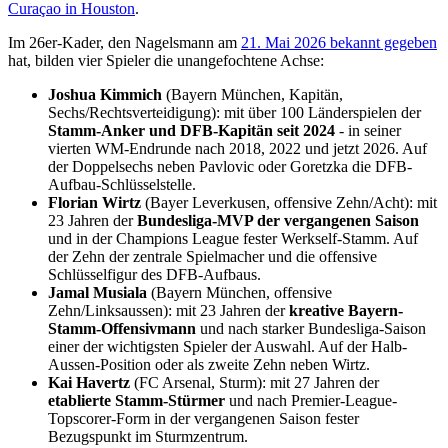
Curaçao in Houston
.
Im 26er-Kader, den Nagelsmann am
21. Mai 2026 bekannt gegeben
hat, bilden vier Spieler die unangefochtene Achse:
Joshua Kimmich
(Bayern München, Kapitän,
Sechs/Rechtsverteidigung): mit über 100 Länderspielen der
Stamm-Anker und DFB-Kapitän seit 2024
- in seiner
vierten WM-Endrunde nach 2018, 2022 und jetzt 2026. Auf
der Doppelsechs neben Pavlovic oder Goretzka die DFB-
Aufbau-Schlüsselstelle.
Florian Wirtz
(Bayer Leverkusen, offensive Zehn/Acht): mit
23 Jahren der
Bundesliga-MVP der vergangenen Saison
und in der Champions League fester Werkself-Stamm. Auf
der Zehn der zentrale Spielmacher und die offensive
Schlüsselfigur des DFB-Aufbaus.
Jamal Musiala
(Bayern München, offensive
Zehn/Linksaussen): mit 23 Jahren der
kreative Bayern-
Stamm-Offensivmann
und nach starker Bundesliga-Saison
einer der wichtigsten Spieler der Auswahl. Auf der Halb-
Aussen-Position oder als zweite Zehn neben Wirtz.
Kai Havertz
(FC Arsenal, Sturm): mit 27 Jahren der
etablierte Stamm-Stürmer
und nach Premier-League-
Topscorer-Form in der vergangenen Saison fester
Bezugspunkt im Sturmzentrum.