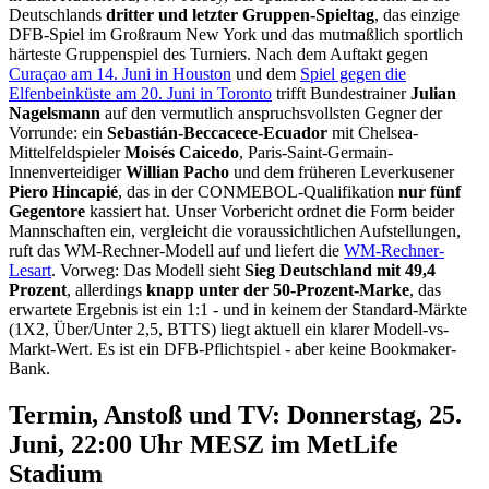
Deutschlands
dritter und letzter Gruppen-Spieltag
, das einzige
DFB-Spiel im Großraum New York und das mutmaßlich sportlich
härteste Gruppenspiel des Turniers. Nach dem Auftakt gegen
Curaçao am 14. Juni in Houston
und dem
Spiel gegen die
Elfenbeinküste am 20. Juni in Toronto
trifft Bundestrainer
Julian
Nagelsmann
auf den vermutlich anspruchsvollsten Gegner der
Vorrunde: ein
Sebastián-Beccacece-Ecuador
mit Chelsea-
Mittelfeldspieler
Moisés Caicedo
, Paris-Saint-Germain-
Innenverteidiger
Willian Pacho
und dem früheren Leverkusener
Piero Hincapié
, das in der CONMEBOL-Qualifikation
nur fünf
Gegentore
kassiert hat. Unser Vorbericht ordnet die Form beider
Mannschaften ein, vergleicht die voraussichtlichen Aufstellungen,
ruft das WM-Rechner-Modell auf und liefert die
WM-Rechner-
Lesart
. Vorweg: Das Modell sieht
Sieg Deutschland mit 49,4
Prozent
, allerdings
knapp unter der 50-Prozent-Marke
, das
erwartete Ergebnis ist ein 1:1 - und in keinem der Standard-Märkte
(1X2, Über/Unter 2,5, BTTS) liegt aktuell ein klarer Modell-vs-
Markt-Wert. Es ist ein DFB-Pflichtspiel - aber keine Bookmaker-
Bank.
Termin, Anstoß und TV: Donnerstag, 25.
Juni, 22:00 Uhr MESZ im MetLife
Stadium