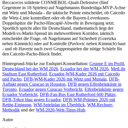
Beccaceces solideste CONMEBOL-Quali-Defensive (fünf
Gegentore in 18 Spielen) auf Nagelsmanns Bundesliga-MVP-Achse
mit Wirtz und Musiala - die taktische Pointe entscheidet, ob Caicedo
die Wirtz-Linie kontrolliert oder ob die Bayern-Leverkusen-
Doppelspitze die Pacho-Hincapié-Abwehr in Bewegung setzt.
Sportlich spricht alles für Deutschland, mathematisch liegt der
Modell-vs-Markt-Spread im mehrwertfreien Korridor, taktisch
entscheidet die Frage, ob Nagelsmann auf Sicherheit (Goretzka
neben Kimmich) oder auf Kontrolle (Pavlovic neben Kimmich) baut
- und ob Havertz nach zwei Gruppenspielen die nötige Schärfe für
den Caicedo-Pacho-Block findet.
Hintergrund-Stücke zur Endspiel-Konstellation:
Gruppe E im Profil
,
Deutschland bei der WM 2026
,
Ecuador bei der WM 2026
,
MetLife
Stadium East Rutherford
,
Ecuador-WM-Kader 2026 mit Caicedo
und Pacho
,
DFB-WM-Kader 2026 mit Wirtz und Musiala
,
DFB-
Auftakt gegen Curaçao in Houston
,
DFB gegen Elfenbeinküste in
Toronto
,
Ecuador gegen Curaçao Vorbericht
,
Elfenbeinküste gegen
Ecuador Vorbericht
,
DFB-Fan-Bus East Rutherford 600 Plätze
,
DFB-Trikot blau gegen Ecuador
,
DFB-WM-Prämien 2026 mit
Rettig-Einigung
,
WM-Spielplan im Überblick
,
WM-Rechner-
Methodik
und der
WM-2026-Wett-Tipps-Hub
.
Autor