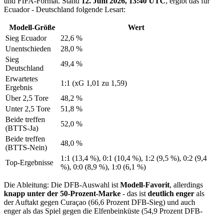
und FIFA-Format. Stand
12. Juni 2026, 13:40 UTC
, ergibt das für
Ecuador - Deutschland folgende Lesart:
Modell-Größe
Wert
Sieg Ecuador
22,6 %
Unentschieden
28,0 %
Sieg
49,4 %
Deutschland
Erwartetes
1:1 (xG 1,01 zu 1,59)
Ergebnis
Über 2,5 Tore
48,2 %
Unter 2,5 Tore
51,8 %
Beide treffen
52,0 %
(BTTS-Ja)
Beide treffen
48,0 %
(BTTS-Nein)
1:1 (13,4 %), 0:1 (10,4 %), 1:2 (9,5 %), 0:2 (9,4
Top-Ergebnisse
%), 0:0 (8,9 %), 1:0 (6,1 %)
Die Ableitung: Die DFB-Auswahl ist
Modell-Favorit
, allerdings
knapp unter der 50-Prozent-Marke
- das ist
deutlich enger
als
der Auftakt gegen Curaçao (66,6 Prozent DFB-Sieg) und auch
enger als das Spiel gegen die Elfenbeinküste (54,9 Prozent DFB-