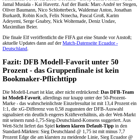
Jamal Musiala - Kai Havertz. Auf der Bank: Marc-André ter Stegen,
Oliver Baumann, Nico Schlotterbeck, Waldemar Anton, Jonathan
Burkardt, Robin Koch, Felix Nmecha, Pascal Groß, Karim
Adeyemi, Serge Gnabry, Nick Woltemade, Deniz Undav,
Maximilian Beier.
Die finale Elf veröffentlicht die FIFA gut eine Stunde vor Anstoß;
aktuelle Updates dann auf der
Match-Datenseite Ecuador -
Deutschland
.
Fazit: DFB Modell-Favorit unter 50
Prozent - das Gruppenfinale ist kein
Bookmaker-Pflichttipp
Die Modell-Lesart ist klar, aber nicht erdrückend:
Das DFB-Team
ist Modell-Favorit
, allerdings nur knapp unter der 50-Prozent-
Marke - das wahrscheinlichste Einzelresultat ist mit 13,4 Prozent ein
1:1, die xG-Differenz von 0,58 zugunsten der DFB-Auswahl
signalisiert ein deutlich engeres Kräfteverhältnis, als der Wett-Markt
mit seinem rund-1,75-Sieg-Deutschland-Konsens suggeriert. Aus
Wett-Sicht liefert das Spiel
keinen klaren Default-Tipp
in den
Standard-Märkten: Sieg Deutschland @ 1,75 ist mit minus 7,7
Prozent Edge die am klarsten zu meidende Linie, Sieg Ecuador @