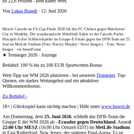
zu 22,6 Prozent - kein klarer Wert.
Von
Lukas Brandt
·
12. Juni 2026
Moisés Caicedo im FA-Cup-Finale 2026 für den FC Chelsea gegen Manchester
City in Wembley. Der ecuadorianische Mittelfeld-Anker ist der Caicedo-Pacho-
Hincapié-Achse Schlüsselspieler im Gruppe-E-Finale gegen das DFB-Team am 25.
Juni im MetLife Stadium (Foto: Harvey Murphy / News Images).
·
Foto: News
Images
·
via SmartFrame
★ Testsieger 2026 · Anzeige
Betlabel: 100 % bis zu 100 EUR Sportwetten-Bonus
Wett-Tipp zur WM 2026 platzieren - bei unserem
Testsieger
. Top-
Quoten, ein starkes Wettangebot und ein attraktiver
Willkommensbonus.
Zu Betlabel ›
18+ | Glücksspiel kann süchtig machen | Hilfe unter
www.buwei.de
Am Donnerstag, dem
25. Juni 2026
, schließt das DFB-Team die
Gruppe E der WM 2026 ab -
Ecuador gegen Deutschland
, Anstoß
22:00 Uhr MESZ
(16:00 Uhr Ortszeit EDT) im
MetLife Stadium
in East Rutherford, New Jersey, der späteren Final-Arena. Es ist