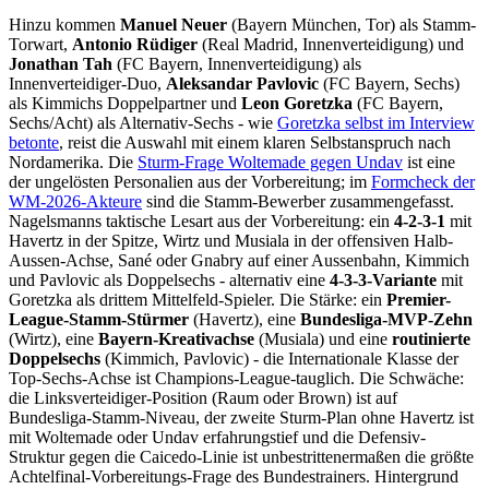
Hinzu kommen
Manuel Neuer
(Bayern München, Tor) als Stamm-
Torwart,
Antonio Rüdiger
(Real Madrid, Innenverteidigung) und
Jonathan Tah
(FC Bayern, Innenverteidigung) als
Innenverteidiger-Duo,
Aleksandar Pavlovic
(FC Bayern, Sechs)
als Kimmichs Doppelpartner und
Leon Goretzka
(FC Bayern,
Sechs/Acht) als Alternativ-Sechs - wie
Goretzka selbst im Interview
betonte
, reist die Auswahl mit einem klaren Selbstanspruch nach
Nordamerika. Die
Sturm-Frage Woltemade gegen Undav
ist eine
der ungelösten Personalien aus der Vorbereitung; im
Formcheck der
WM-2026-Akteure
sind die Stamm-Bewerber zusammengefasst.
Nagelsmanns taktische Lesart aus der Vorbereitung: ein
4-2-3-1
mit
Havertz in der Spitze, Wirtz und Musiala in der offensiven Halb-
Aussen-Achse, Sané oder Gnabry auf einer Aussenbahn, Kimmich
und Pavlovic als Doppelsechs - alternativ eine
4-3-3-Variante
mit
Goretzka als drittem Mittelfeld-Spieler. Die Stärke: ein
Premier-
League-Stamm-Stürmer
(Havertz), eine
Bundesliga-MVP-Zehn
(Wirtz), eine
Bayern-Kreativachse
(Musiala) und eine
routinierte
Doppelsechs
(Kimmich, Pavlovic) - die Internationale Klasse der
Top-Sechs-Achse ist Champions-League-tauglich. Die Schwäche:
die Linksverteidiger-Position (Raum oder Brown) ist auf
Bundesliga-Stamm-Niveau, der zweite Sturm-Plan ohne Havertz ist
mit Woltemade oder Undav erfahrungstief und die Defensiv-
Struktur gegen die Caicedo-Linie ist unbestrittenermaßen die größte
Achtelfinal-Vorbereitungs-Frage des Bundestrainers. Hintergrund