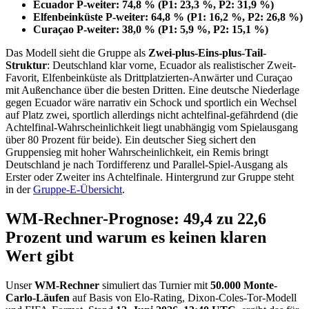
Ecuador P-weiter: 74,8 % (P1: 23,3 %, P2: 31,9 %)
Elfenbeinküste P-weiter: 64,8 % (P1: 16,2 %, P2: 26,8 %)
Curaçao P-weiter: 38,0 % (P1: 5,9 %, P2: 15,1 %)
Das Modell sieht die Gruppe als
Zwei-plus-Eins-plus-Tail-
Struktur
: Deutschland klar vorne, Ecuador als realistischer Zweit-
Favorit, Elfenbeinküste als Drittplatzierten-Anwärter und Curaçao
mit Außenchance über die besten Dritten. Eine deutsche Niederlage
gegen Ecuador wäre narrativ ein Schock und sportlich ein Wechsel
auf Platz zwei, sportlich allerdings nicht achtelfinal-gefährdend (die
Achtelfinal-Wahrscheinlichkeit liegt unabhängig vom Spielausgang
über 80 Prozent für beide). Ein deutscher Sieg sichert den
Gruppensieg mit hoher Wahrscheinlichkeit, ein Remis bringt
Deutschland je nach Tordifferenz und Parallel-Spiel-Ausgang als
Erster oder Zweiter ins Achtelfinale. Hintergrund zur Gruppe steht
in der
Gruppe-E-Übersicht
.
WM-Rechner-Prognose: 49,4 zu 22,6
Prozent und warum es keinen klaren
Wert gibt
Unser
WM-Rechner
simuliert das Turnier mit
50.000 Monte-
Carlo-Läufen
auf Basis von Elo-Rating, Dixon-Coles-Tor-Modell