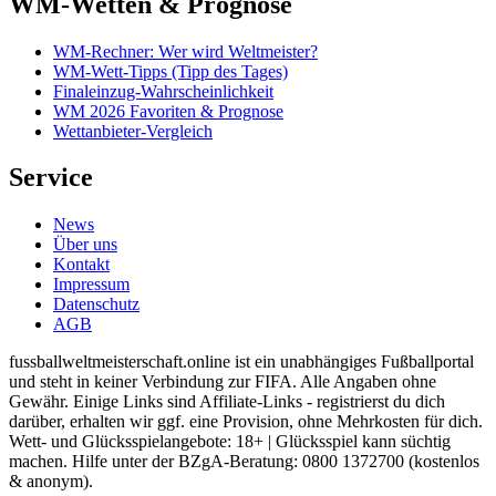
WM-Wetten & Prognose
WM-Rechner: Wer wird Weltmeister?
WM-Wett-Tipps (Tipp des Tages)
Finaleinzug-Wahrscheinlichkeit
WM 2026 Favoriten & Prognose
Wettanbieter-Vergleich
Service
News
Über uns
Kontakt
Impressum
Datenschutz
AGB
fussballweltmeisterschaft.online ist ein unabhängiges Fußballportal
und steht in keiner Verbindung zur FIFA. Alle Angaben ohne
Gewähr. Einige Links sind Affiliate-Links - registrierst du dich
darüber, erhalten wir ggf. eine Provision, ohne Mehrkosten für dich.
Wett- und Glücksspielangebote: 18+ | Glücksspiel kann süchtig
machen. Hilfe unter der BZgA-Beratung: 0800 1372700 (kostenlos
& anonym).