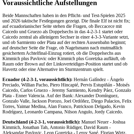
Voraussichtliche Aufstellungen
Beide Mannschaften haben in den Pflicht- und Test-Spielen 2025
und 2026 taktische Festlegungen gezeigt. Die finale Elf ist nicht fix;
auf ecuadorianischer Seite stehen die Fragen, ob Beccacece mit
Caicedo und Gruezo als Doppelsechs in das 4-2-3-1 startet oder
Caicedo zentral als alleinigem Sechser in einer 4-3-3-Variante setzt,
und ob Sarmiento oder Plata auf der rechten Aussenbahn beginnt;
auf deutscher Seite die Frage, ob Nagelsmann nach mutmaßlich
gesichertem Achtelfinal-Einzug rotiert, ob die Doppelsechs aus
Kimmich plus Pavlovic oder Kimmich plus Goretzka aufläuft, ob
Raum oder Brown auf der Linksverteidiger-Position startet und ob
Havertz oder eine Alternative im Sturmzentrum spielt.
Ecuador (4-2-3-1, voraussichtlich):
Hernán Galíndez - Ángelo
Preciado, Willian Pacho, Piero Hincapié, Pervis Estupiñán - Moisés
Caicedo, Carlos Gruezo - Jeremy Sarmiento, Kendry Páez, Gonzalo
Plata - Enner Valencia. Auf der Bank: Alexander Domínguez,
Gonzalo Valle, Jackson Porozo, Joel Ordóñez, Diego Palacios, Felix
Torres, Yaimar Medina, Alan Franco, Patrickson Delgado, Kevin
Rodríguez, Leonardo Campana, Nilson Angulo, Jordy Caicedo.
Deutschland (4-2-3-1, voraussichtlich):
Manuel Neuer - Joshua
Kimmich, Jonathan Tah, Antonio Rüdiger, David Raum -
Aleksandar Pavlovic, Leon Goretzka - Leroy Sané, Florian Wirtz,