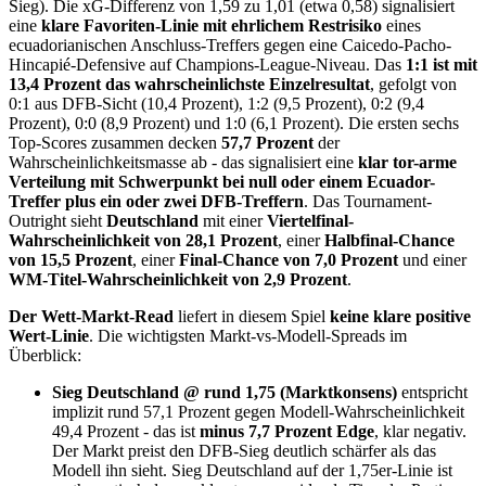
Sieg). Die xG-Differenz von 1,59 zu 1,01 (etwa 0,58) signalisiert
eine
klare Favoriten-Linie mit ehrlichem Restrisiko
eines
ecuadorianischen Anschluss-Treffers gegen eine Caicedo-Pacho-
Hincapié-Defensive auf Champions-League-Niveau. Das
1:1 ist mit
13,4 Prozent das wahrscheinlichste Einzelresultat
, gefolgt von
0:1 aus DFB-Sicht (10,4 Prozent), 1:2 (9,5 Prozent), 0:2 (9,4
Prozent), 0:0 (8,9 Prozent) und 1:0 (6,1 Prozent). Die ersten sechs
Top-Scores zusammen decken
57,7 Prozent
der
Wahrscheinlichkeitsmasse ab - das signalisiert eine
klar tor-arme
Verteilung mit Schwerpunkt bei null oder einem Ecuador-
Treffer plus ein oder zwei DFB-Treffern
. Das Tournament-
Outright sieht
Deutschland
mit einer
Viertelfinal-
Wahrscheinlichkeit von 28,1 Prozent
, einer
Halbfinal-Chance
von 15,5 Prozent
, einer
Final-Chance von 7,0 Prozent
und einer
WM-Titel-Wahrscheinlichkeit von 2,9 Prozent
.
Der Wett-Markt-Read
liefert in diesem Spiel
keine klare positive
Wert-Linie
. Die wichtigsten Markt-vs-Modell-Spreads im
Überblick:
Sieg Deutschland @ rund 1,75 (Marktkonsens)
entspricht
implizit rund 57,1 Prozent gegen Modell-Wahrscheinlichkeit
49,4 Prozent - das ist
minus 7,7 Prozent Edge
, klar negativ.
Der Markt preist den DFB-Sieg deutlich schärfer als das
Modell ihn sieht. Sieg Deutschland auf der 1,75er-Linie ist