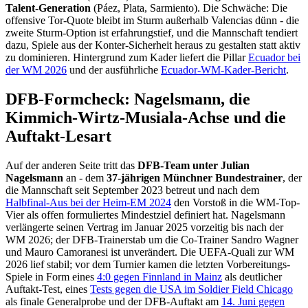
Talent-Generation
(Páez, Plata, Sarmiento). Die Schwäche: Die
offensive Tor-Quote bleibt im Sturm außerhalb Valencias dünn - die
zweite Sturm-Option ist erfahrungstief, und die Mannschaft tendiert
dazu, Spiele aus der Konter-Sicherheit heraus zu gestalten statt aktiv
zu dominieren. Hintergrund zum Kader liefert die Pillar
Ecuador bei
der WM 2026
und der ausführliche
Ecuador-WM-Kader-Bericht
.
DFB-Formcheck: Nagelsmann, die
Kimmich-Wirtz-Musiala-Achse und die
Auftakt-Lesart
Auf der anderen Seite tritt das
DFB-Team unter Julian
Nagelsmann
an - dem
37-jährigen Münchner Bundestrainer
, der
die Mannschaft seit September 2023 betreut und nach dem
Halbfinal-Aus bei der Heim-EM 2024
den Vorstoß in die WM-Top-
Vier als offen formuliertes Mindestziel definiert hat. Nagelsmann
verlängerte seinen Vertrag im Januar 2025 vorzeitig bis nach der
WM 2026; der DFB-Trainerstab um die Co-Trainer Sandro Wagner
und Mauro Camoranesi ist unverändert. Die UEFA-Quali zur WM
2026 lief stabil; vor dem Turnier kamen die letzten Vorbereitungs-
Spiele in Form eines
4:0 gegen Finnland in Mainz
als deutlicher
Auftakt-Test, eines
Tests gegen die USA im Soldier Field Chicago
als finale Generalprobe und der DFB-Auftakt am
14. Juni gegen