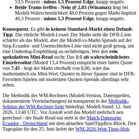
53,5 Prozent -
minus 1,5 Prozent Edge
, knapp negativ.
Beide Teams treffen - Nein @ 2,03 (Winamax)
liegt bei
Modell-Wahrscheinlichkeit 48,0 Prozent gegen Markt-Implizit
49,3 Prozent -
minus 1,3 Prozent Edge
, knapp negativ.
Konsequenz
: Es gibt
in keinem Standard-Markt einen Default-
Tipp
. Die ehrliche Modell-Lesart: Der Markt sieht die DFB-Linie
schärfer als das Modell, aber die Modell-vs-Markt-Spreads auf der
Sieg-Ecuador- und Unentschieden-Linie sind nicht groß genug, um
eine Underdog-Empfehlung zu rechtfertigen. Wer den
rein
spekulativen Mini-Read
sucht: Das
1:1 als wahrscheinlichstes
Einzelresultat
(Modell 13,4 Prozent) entspricht einer fairen Quote
von
7,45
- liegt der Markt oberhalb von 8,00, wäre das
mathematisch ein Mini-Wert. Quoten in dieser Spanne sind in DFB-
Favoriten-Spielen mit moderaten Quoten-Spreads allerdings sehr
selten.
Die Methodik des WM-Rechners (Modell-Version, Datenquellen,
dokumentierte Vereinfachungen) ist transparent in der
Methodik-
Sektion der WM-Rechner-Seite
hinterlegt. Modell-Stand: 12. Juni
2026, 13:40 UTC. Vor Anstoß wird das Modell mehrfach neu
gerechnet - der finale Read-out steht in der
Match-Datenseite
Ecuador - Deutschland
mit dem aktuellen SpielTippBox-Block. Den
Tagesplan für den 25. Juni liefert der
WM-2026-Wett-Tipps-Hub
.