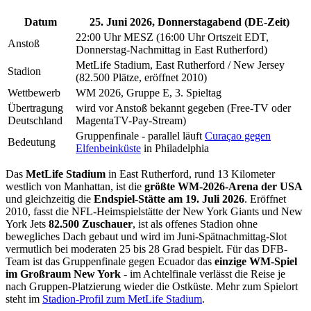
Datum
25. Juni 2026, Donnerstagabend (DE-Zeit)
22:00 Uhr MESZ (16:00 Uhr Ortszeit EDT,
Anstoß
Donnerstag-Nachmittag in East Rutherford)
MetLife Stadium, East Rutherford / New Jersey
Stadion
(82.500 Plätze, eröffnet 2010)
Wettbewerb
WM 2026, Gruppe E, 3. Spieltag
Übertragung
wird vor Anstoß bekannt gegeben (Free-TV oder
Deutschland
MagentaTV-Pay-Stream)
Gruppenfinale - parallel läuft
Curaçao gegen
Bedeutung
Elfenbeinküste
in Philadelphia
Das
MetLife Stadium
in East Rutherford, rund 13 Kilometer
westlich von Manhattan, ist die
größte WM-2026-Arena der USA
und gleichzeitig die
Endspiel-Stätte am 19. Juli 2026
. Eröffnet
2010, fasst die NFL-Heimspielstätte der New York Giants und New
York Jets
82.500 Zuschauer
, ist als offenes Stadion ohne
bewegliches Dach gebaut und wird im Juni-Spätnachmittag-Slot
vermutlich bei moderaten 25 bis 28 Grad bespielt. Für das DFB-
Team ist das Gruppenfinale gegen Ecuador das
einzige WM-Spiel
im Großraum New York
- im Achtelfinale verlässt die Reise je
nach Gruppen-Platzierung wieder die Ostküste. Mehr zum Spielort
steht im
Stadion-Profil zum MetLife Stadium
.