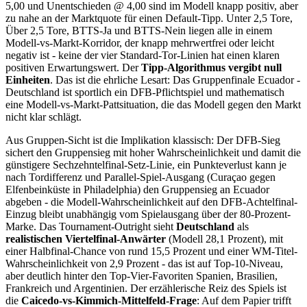
5,00 und Unentschieden @ 4,00 sind im Modell knapp positiv, aber
zu nahe an der Marktquote für einen Default-Tipp. Unter 2,5 Tore,
Über 2,5 Tore, BTTS-Ja und BTTS-Nein liegen alle in einem
Modell-vs-Markt-Korridor, der knapp mehrwertfrei oder leicht
negativ ist - keine der vier Standard-Tor-Linien hat einen klaren
positiven Erwartungswert. Der
Tipp-Algorithmus vergibt null
Einheiten
. Das ist die ehrliche Lesart: Das Gruppenfinale Ecuador -
Deutschland ist sportlich ein DFB-Pflichtspiel und mathematisch
eine Modell-vs-Markt-Pattsituation, die das Modell gegen den Markt
nicht klar schlägt.
Aus Gruppen-Sicht ist die Implikation klassisch: Der DFB-Sieg
sichert den Gruppensieg mit hoher Wahrscheinlichkeit und damit die
günstigere Sechzehntelfinal-Setz-Linie, ein Punkteverlust kann je
nach Tordifferenz und Parallel-Spiel-Ausgang (Curaçao gegen
Elfenbeinküste in Philadelphia) den Gruppensieg an Ecuador
abgeben - die Modell-Wahrscheinlichkeit auf den DFB-Achtelfinal-
Einzug bleibt unabhängig vom Spielausgang über der 80-Prozent-
Marke. Das Tournament-Outright sieht
Deutschland
als
realistischen Viertelfinal-Anwärter
(Modell 28,1 Prozent), mit
einer Halbfinal-Chance von rund 15,5 Prozent und einer WM-Titel-
Wahrscheinlichkeit von 2,9 Prozent - das ist auf Top-10-Niveau,
aber deutlich hinter den Top-Vier-Favoriten Spanien, Brasilien,
Frankreich und Argentinien. Der erzählerische Reiz des Spiels ist
die
Caicedo-vs-Kimmich-Mittelfeld-Frage
: Auf dem Papier trifft