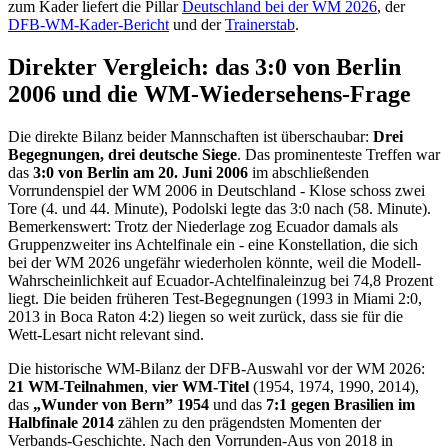
zum Kader liefert die Pillar
Deutschland bei der WM 2026
, der
DFB-WM-Kader-Bericht
und der
Trainerstab
.
Direkter Vergleich: das 3:0 von Berlin
2006 und die WM-Wiedersehens-Frage
Die direkte Bilanz beider Mannschaften ist überschaubar:
Drei
Begegnungen, drei deutsche Siege
. Das prominenteste Treffen war
das
3:0 von Berlin am 20. Juni 2006
im abschließenden
Vorrundenspiel der WM 2006 in Deutschland - Klose schoss zwei
Tore (4. und 44. Minute), Podolski legte das 3:0 nach (58. Minute).
Bemerkenswert: Trotz der Niederlage zog Ecuador damals als
Gruppenzweiter ins Achtelfinale ein - eine Konstellation, die sich
bei der WM 2026 ungefähr wiederholen könnte, weil die Modell-
Wahrscheinlichkeit auf Ecuador-Achtelfinaleinzug bei 74,8 Prozent
liegt. Die beiden früheren Test-Begegnungen (1993 in Miami 2:0,
2013 in Boca Raton 4:2) liegen so weit zurück, dass sie für die
Wett-Lesart nicht relevant sind.
Die historische WM-Bilanz der DFB-Auswahl vor der WM 2026:
21 WM-Teilnahmen
,
vier WM-Titel
(1954, 1974, 1990, 2014),
das
„Wunder von Bern” 1954
und das
7:1 gegen Brasilien im
Halbfinale 2014
zählen zu den prägendsten Momenten der
Verbands-Geschichte. Nach den Vorrunden-Aus von 2018 in