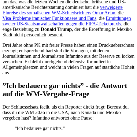
um das, was die letzten Wochen die deutsche, britische und US-
amerikanische Berichterstattung dominiert hat: die
verweigerte
Einreise des somalischen WM-Schiedsrichters Omar Artan
, die
Visa-Probleme iranischer Funktionaere und Fans
, die
Ermittlungen
zweier US-Staatsanwaltschaften gegen die FIFA-Ticketpraxis
, die
enge Beziehung zu
Donald Trump
, der die Eroeffnung in Mexiko-
Stadt nicht persoenlich besucht.
Drei Jahre ohne PK mit freier Presse haben einen Druckueberschuss
erzeugt; entsprechend hart sind die Vorlagen, mit denen
Journalistinnen und Journalisten Infantino aus der Reserve zu locken
versuchen. Er bleibt durchgehend defensiv, formuliert in
Allgemeinplaetzen und weicht in vielen Fragen auf staatliche Hoheit
aus.
”Ich bedauere gar nichts” - die Antwort
auf die WM-Vergabe-Frage
Der Schluesselsatz faellt, als ein Reporter direkt fragt: Bereust du,
dass du die WM 2026 in die USA, nach Kanada und Mexiko
vergeben hast? Infantino antwortet ohne Pause:
“Ich bedauere gar nichts.”