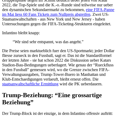
Gruppenphase liegen im Schnitt deutlich ueber jenen von Katar
2022, die Top-Spiele und die K.-o.-Runde sind teilweise nur ueber
den dynamischen Sekundaermarkt zu bekommen,
eine FIFA-Panne
im Mai liess 60 Fans Tickets zum Nullpreis abgreifen
. Zwei US-
Staatsanwaltschaften - aus New York und New Jersey - haben
Untersuchungen gegen die FIFA-Ticketing-Strukturen eingeleitet.
Infantino bleibt knapp:
“Wir sind sehr entspannt, was das angeht.”
Die Preise seien marktueblich fuer den US-Sportmarkt; jeder Dollar
fliesse zurueck in den Fussball, sagt er. Das ist die Standardformel
der letzten Jahre - sie hat schon 2022 die Diskussion ueber Katars
Stadion-Bau-Bedingungen ueberlagert. Wie genau der “Rueckfluss
in den Fussball” gemessen wird, wo die Grenze zwischen FIFA-
Verwaltungsausgaben, Trump-Tower-Buero in Manhattan und
Klub-Entschaedigungen verlaeuft, bleibt erneut offen. Die
staatsanwaltschaftliche Ermittlung
wird die PK ueberdauern.
Trump-Beziehung: “Eine grossartige
Beziehung”
Der Trump-Block ist der einzige, in dem Infantino offensiv auftritt: