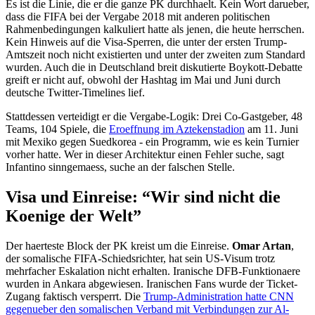
Es ist die Linie, die er die ganze PK durchhaelt. Kein Wort darueber,
dass die FIFA bei der Vergabe 2018 mit anderen politischen
Rahmenbedingungen kalkuliert hatte als jenen, die heute herrschen.
Kein Hinweis auf die Visa-Sperren, die unter der ersten Trump-
Amtszeit noch nicht existierten und unter der zweiten zum Standard
wurden. Auch die in Deutschland breit diskutierte Boykott-Debatte
greift er nicht auf, obwohl der Hashtag im Mai und Juni durch
deutsche Twitter-Timelines lief.
Stattdessen verteidigt er die Vergabe-Logik: Drei Co-Gastgeber, 48
Teams, 104 Spiele, die
Eroeffnung im Aztekenstadion
am 11. Juni
mit Mexiko gegen Suedkorea - ein Programm, wie es kein Turnier
vorher hatte. Wer in dieser Architektur einen Fehler suche, sagt
Infantino sinngemaess, suche an der falschen Stelle.
Visa und Einreise: “Wir sind nicht die
Koenige der Welt”
Der haerteste Block der PK kreist um die Einreise.
Omar Artan
,
der somalische FIFA-Schiedsrichter, hat sein US-Visum trotz
mehrfacher Eskalation nicht erhalten. Iranische DFB-Funktionaere
wurden in Ankara abgewiesen. Iranischen Fans wurde der Ticket-
Zugang faktisch versperrt. Die
Trump-Administration hatte CNN
gegenueber den somalischen Verband mit Verbindungen zur Al-