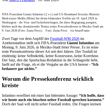
FIFA-Praesident Gianni Infantino (2.v.r.) und US-Homeland-Security-Minister
Markwayne Mullin (Mitte) bei ihrem bilateralen Treffen am 19. April 2026 in
Washington - die Visa- und Sicherheitsfragen, die diese Begegnung praegten,
blieben auch das dominierende Thema seiner Pressekonferenz in Mexiko-Stadt am
9. Juni 2026 (Foto: Zuma Press).
·
Foto: Zuma Press
·
via SmartFrame
Zwei Tage vor dem Anpfiff der
Fussball-WM 2026
im
Aztekenstadion stellt sich FIFA-Praesident
Gianni Infantino
am
Montag, 9. Juni 2026, in Mexiko-Stadt freier Presse. Es ist seine
erste Pressekonferenz dieser Art seit drei Jahren. Der Tonfall ist
eindeutig: keine Selbstkritik, keine Konzession, keine Korrektur.
Der Satz, den die Sportschau-Redaktion in die Schlagzeile hebt,
faellt auf die Frage, ob er die Vergabe an die USA bereue -
“Ich
bedauere gar nichts.”
Worum die Pressekonferenz wirklich
kreiste
Infantino eroeffnet mit einer fast bittenden Ansage:
“Ich hoffe, dass
wir heute auch ein bisschen ueber Fussball sprechen koennen.”
Doch der Saal will nicht ueber Fussball reden. Die Fragen kreisen