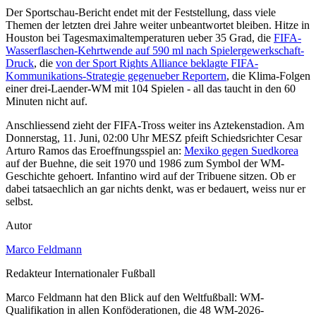
Der Sportschau-Bericht endet mit der Feststellung, dass viele
Themen der letzten drei Jahre weiter unbeantwortet bleiben. Hitze in
Houston bei Tagesmaximaltemperaturen ueber 35 Grad, die
FIFA-
Wasserflaschen-Kehrtwende auf 590 ml nach Spielergewerkschaft-
Druck
, die
von der Sport Rights Alliance beklagte FIFA-
Kommunikations-Strategie gegenueber Reportern
, die Klima-Folgen
einer drei-Laender-WM mit 104 Spielen - all das taucht in den 60
Minuten nicht auf.
Anschliessend zieht der FIFA-Tross weiter ins Aztekenstadion. Am
Donnerstag, 11. Juni, 02:00 Uhr MESZ pfeift Schiedsrichter Cesar
Arturo Ramos das Eroeffnungsspiel an:
Mexiko gegen Suedkorea
auf der Buehne, die seit 1970 und 1986 zum Symbol der WM-
Geschichte gehoert. Infantino wird auf der Tribuene sitzen. Ob er
dabei tatsaechlich an gar nichts denkt, was er bedauert, weiss nur er
selbst.
Autor
Marco Feldmann
Redakteur Internationaler Fußball
Marco Feldmann hat den Blick auf den Weltfußball: WM-
Qualifikation in allen Konföderationen, die 48 WM-2026-