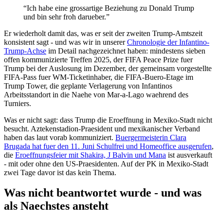
“Ich habe eine grossartige Beziehung zu Donald Trump
und bin sehr froh darueber.”
Er wiederholt damit das, was er seit der zweiten Trump-Amtszeit
konsistent sagt - und was wir in unserer
Chronologie der Infantino-
Trump-Achse
im Detail nachgezeichnet haben: mindestens sieben
offen kommunizierte Treffen 2025, der FIFA Peace Prize fuer
Trump bei der Auslosung im Dezember, der gemeinsam vorgestellte
FIFA-Pass fuer WM-Ticketinhaber, die FIFA-Buero-Etage im
Trump Tower, die geplante Verlagerung von Infantinos
Arbeitsstandort in die Naehe von Mar-a-Lago waehrend des
Turniers.
Was er nicht sagt: dass Trump die Eroeffnung in Mexiko-Stadt nicht
besucht. Aztekenstadion-Praesident und mexikanischer Verband
haben das laut vorab kommuniziert.
Buergermeisterin Clara
Brugada hat fuer den 11. Juni Schulfrei und Homeoffice ausgerufen
,
die
Eroeffnungsfeier mit Shakira, J Balvin und Mana
ist ausverkauft
- mit oder ohne den US-Praesidenten. Auf der PK in Mexiko-Stadt
zwei Tage davor ist das kein Thema.
Was nicht beantwortet wurde - und was
als Naechstes ansteht